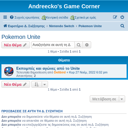
Andreecko's Game Corner
Συχνές ερωτήσεις
Κεντρική σελίδα
Σχετικά με εμάς
Α
Ευρετήριο Δ. Συζήτησης
Nintendo Switch
Pokemon Unite
ν
Pokemon Unite
α
Αναζήτηση
Ειδική αναζήτηση
Νέο Θέμα
ζ
1 θέμα • Σελίδα
1
από
1
ή
Θέματα
τ
η
Εκπομπές και αγώνες από το Unite
Τελευταία δημοσίευση από
Delibird
«
Κυρ 27 Νοέμ, 2022 6:02 pm
σ
Απαντήσεις:
2
η
Νέο Θέμα
1 θέμα • Σελίδα
1
από
1
Μετάβαση σε
ΠΡΟΣΒΆΣΕΙΣ ΣΕ ΑΥΤΉ ΤΗ Δ. ΣΥΖΉΤΗΣΗ
Δεν μπορείτε
να δημοσιεύετε νέα θέματα σε αυτή τη Δ. Συζήτηση
Δεν μπορείτε
να απαντάτε σε θέματα σε αυτή τη Δ. Συζήτηση
Δεν μπορείτε
να επεξεργάζεστε τις δημοσιεύσεις σας σε αυτή τη Δ. Συζήτηση