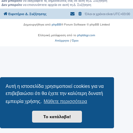
Δεν μπορείτε
να διαγράφετε τις δημοσιεύσεις σας σε αυτή τη Δ. Συζήτηση
Δεν μπορείτε
να επισυνάπτετε αρχεία σε αυτή τη Δ. Συζήτηση
Ευρετήριο Δ. Συζήτησης
Όλοι οι χρόνοι είναι
UTC+03:00
Δημιουργήθηκε από
phpBB
® Forum Software © phpBB Limited
Ελληνική μετάφραση από το
phpbbgr.com
Απόρρητο
|
Όροι
Αυτή η ιστοσελίδα χρησιμοποιεί cookies για να
επιβεβαιώσει ότι θα έχετε την καλύτερη δυνατή
εμπειρία χρήσης.
Μάθετε περισσότερα
Το κατάλαβα!