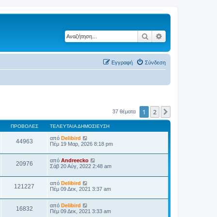
Αναζήτηση
Ειδική αναζήτηση
Εγγραφή
Σύνδεση
1
2
Επόμενη
37 θέματα
ΠΡΟΒΟΛΈΣ
ΤΕΛΕΥΤΑΊΑ ΔΗΜΟΣΊΕΥΣΗ
από
Delibird
44963
Πέμ 19 Μαρ, 2026 8:18 pm
από
Andreecko
20976
Σάβ 20 Αύγ, 2022 2:48 am
από
Delibird
121227
Πέμ 09 Δεκ, 2021 3:37 am
από
Delibird
16832
Πέμ 09 Δεκ, 2021 3:33 am