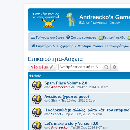
Andreecko's Game
Ελληνική κοινότητα πόκεμον
Γρήγορες συνδέσεις
Συχνές ερωτήσεις
Κεντρική σελίδα
Ευρετήριο Δ. Συζήτησης
Off-topic Corner
Επικαιρότητα
Επικαιρότητα-Ασχετα
Αναζήτηση
Ειδική
Νέο Θέμα
ΘΈΜΑΤΑ
Spam Place Volume 2.0
από
Andreecko
»
Δευ 28 Απρ, 2014 3:38 am
Ανέκδοτα (γραπτά μόνο)
από
Shiv
»
Πέμ 18 Αύγ, 2011 2:51 pm
Η κολοκυθιά (η αλλιώς, ρώτα κάτι τον επόμενο
από
Scarlet
»
Πέμ 20 Σεπ, 2012 6:53 pm
Let's make a story Version 3.0
από
Andreecko
»
Τρί 28 Οκτ, 2014 9:07 am