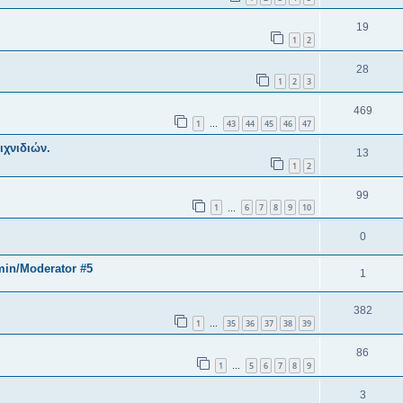
19
1
2
28
1
2
3
469
1
43
44
45
46
47
…
ιχνιδιών.
13
1
2
99
1
6
7
8
9
10
…
0
min/Moderator #5
1
382
1
35
36
37
38
39
…
86
1
5
6
7
8
9
…
3