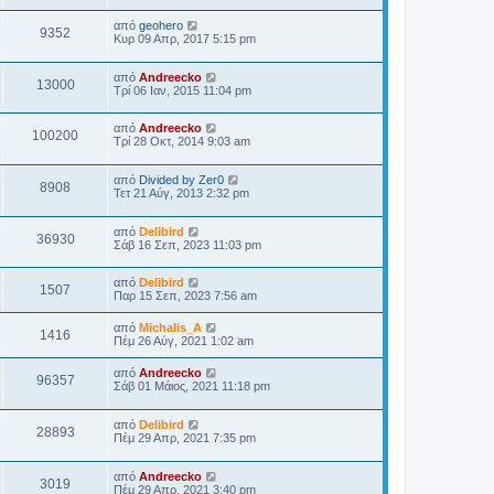
από
geohero
9352
Κυρ 09 Απρ, 2017 5:15 pm
από
Andreecko
13000
Τρί 06 Ιαν, 2015 11:04 pm
από
Andreecko
100200
Τρί 28 Οκτ, 2014 9:03 am
από
Divided by Zer0
8908
Τετ 21 Αύγ, 2013 2:32 pm
από
Delibird
36930
Σάβ 16 Σεπ, 2023 11:03 pm
από
Delibird
1507
Παρ 15 Σεπ, 2023 7:56 am
από
Michalis_A
1416
Πέμ 26 Αύγ, 2021 1:02 am
από
Andreecko
96357
Σάβ 01 Μάιος, 2021 11:18 pm
από
Delibird
28893
Πέμ 29 Απρ, 2021 7:35 pm
από
Andreecko
3019
Πέμ 29 Απρ, 2021 3:40 pm