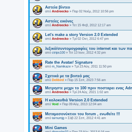
Αστεία βίντεο
από
Andreecko
»
Παρ 02 Νοέμ, 2012 10:56 pm
Αστείες εικόνες
από
Andreecko
»
Τετ 15 Φεβ, 2012 12:17 am
Let's make a story Version 2.0 Extended
από
Andreecko
»
Τρί 02 Οκτ, 2012 6:47 pm
λεξικό/συντομογραφίες του internet και των πα
από
ctrips100
»
Τετ 13 Ιουν, 2012 4:32 pm
Rate the Avatar/ Signature
από
m_Namikaze
»
Τρί 23 Αύγ, 2011 11:50 pm
Σχετικά με τα βιντεό μας
από
Delibird
»
Παρ 15 Σεπ, 2023 7:56 am
Μετρηστε μεχρι το 100 πριν ποσταρει ενας Ad
από
Andreecko
»
Τρί 24 Αύγ, 2021 1:02 am
Η κολοκυθιά Version 2.0 Extended
από
Void
»
Παρ 09 Αύγ, 2013 12:04 am
Μεταμεσονύκτιοι του forum , ενωθείτε !!!
από
tarnumjg
»
Σάβ 22 Σεπ, 2012 4:41 am
Mini Games
από
dionyshs02
»
Παρ 23 Αύγ, 2013 6:16 pm