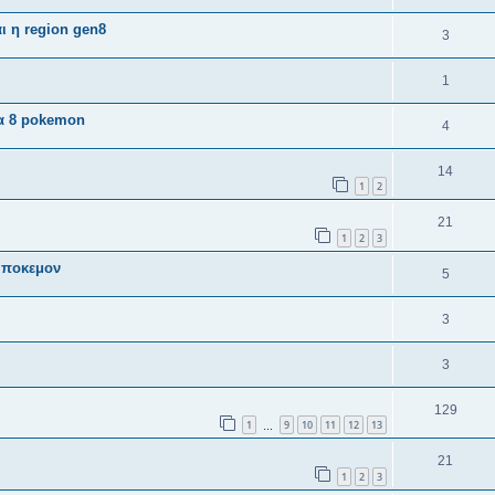
ι η region gen8
3
1
νια 8 pokemon
4
14
1
2
21
1
2
3
α ποκεμον
5
3
3
129
1
9
10
11
12
13
…
21
1
2
3