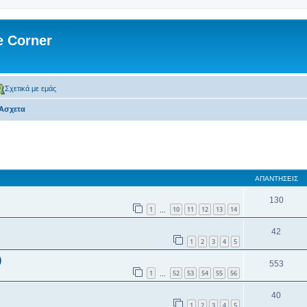
 Corner
Σχετικά με εμάς
-Ασχετα
 αναζήτηση
ΑΠΑΝΤΉΣΕΙΣ
130
1
10
11
12
13
14
…
42
1
2
3
4
5
)
553
1
52
53
54
55
56
…
40
1
2
3
4
5