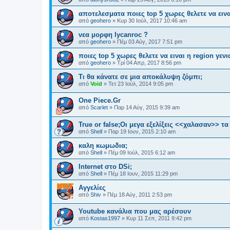
αποτελεσματα ποιες top 5 χωρες θελετε να εινα
από
geohero
»
Κυρ 30 Ιούλ, 2017 10:46 am
νεα μορφη lycanroc ?
από
geohero
»
Πέμ 03 Αύγ, 2017 7:51 pm
ποιες top 5 χωρες θελετε να ειναι η region γε
από
geohero
»
Τρί 04 Απρ, 2017 8:56 pm
Τι θα κάνατε σε μια αποκάλυψη ζόμπι;
από
Void
»
Τετ 23 Ιούλ, 2014 9:05 pm
One Piece.Gr
από
Scarlet
»
Παρ 14 Αύγ, 2015 9:39 am
True or false;Οι μεγα εξελίξεις <<χαλασαν>> τ
από
Shell
»
Παρ 19 Ιουν, 2015 2:10 am
καλη κωμωδια;
από
Shell
»
Πέμ 09 Ιούλ, 2015 6:12 am
Internet στο DSi;
από
Shell
»
Πέμ 18 Ιουν, 2015 11:29 pm
Αγγελίες
από
Shiv
»
Πέμ 18 Αύγ, 2011 2:53 pm
Youtube κανάλια που μας αρέσουν
από
Kostas1997
»
Κυρ 11 Σεπ, 2011 9:42 pm