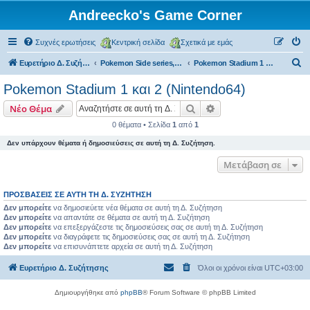
Andreecko's Game Corner
Συχνές ερωτήσεις
Κεντρική σελίδα
Σχετικά με εμάς
Α
Ευρετήριο Δ. Συζήτησης
Pokemon Side series, Spin-offs
Pokemon Stadium 1 και 2 (Nintendo64)
ν
Pokemon Stadium 1 και 2 (Nintendo64)
α
Αναζήτηση
Ειδική αναζήτηση
Νέο Θέμα
ζ
0 θέματα • Σελίδα
1
από
1
ή
Δεν υπάρχουν θέματα ή δημοσιεύσεις σε αυτή τη Δ. Συζήτηση.
τ
η
Μετάβαση σε
σ
ΠΡΟΣΒΆΣΕΙΣ ΣΕ ΑΥΤΉ ΤΗ Δ. ΣΥΖΉΤΗΣΗ
η
Δεν μπορείτε
να δημοσιεύετε νέα θέματα σε αυτή τη Δ. Συζήτηση
Δεν μπορείτε
να απαντάτε σε θέματα σε αυτή τη Δ. Συζήτηση
Δεν μπορείτε
να επεξεργάζεστε τις δημοσιεύσεις σας σε αυτή τη Δ. Συζήτηση
Δεν μπορείτε
να διαγράφετε τις δημοσιεύσεις σας σε αυτή τη Δ. Συζήτηση
Δεν μπορείτε
να επισυνάπτετε αρχεία σε αυτή τη Δ. Συζήτηση
Ευρετήριο Δ. Συζήτησης
Όλοι οι χρόνοι είναι
UTC+03:00
Δημιουργήθηκε από
phpBB
® Forum Software © phpBB Limited