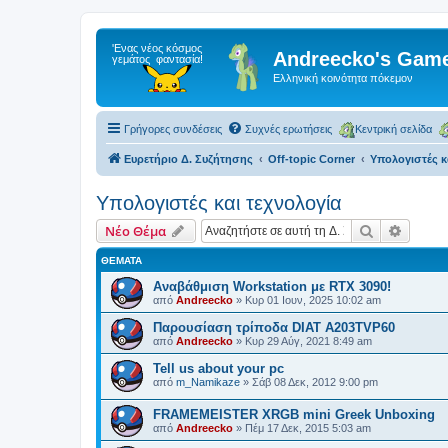
Andreecko's Game
Ελληνική κοινότητα πόκεμον
Γρήγορες συνδέσεις
Συχνές ερωτήσεις
Κεντρική σελίδα
Ευρετήριο Δ. Συζήτησης
Off-topic Corner
Υπολογιστές κ
Υπολογιστές και τεχνολογία
Αναζήτηση
Ειδική
Νέο Θέμα
ΘΈΜΑΤΑ
Αναβάθμιση Workstation με RTX 3090!
από
Andreecko
»
Κυρ 01 Ιουν, 2025 10:02 am
Παρουσίαση τρίποδα DIAT A203TVP60
από
Andreecko
»
Κυρ 29 Αύγ, 2021 8:49 am
Tell us about your pc
από
m_Namikaze
»
Σάβ 08 Δεκ, 2012 9:00 pm
FRAMEMEISTER XRGB mini Greek Unboxing
από
Andreecko
»
Πέμ 17 Δεκ, 2015 5:03 am