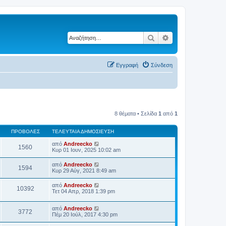
Αναζήτηση
Ειδική αναζήτηση
Εγγραφή
Σύνδεση
8 θέματα • Σελίδα
1
από
1
ΠΡΟΒΟΛΈΣ
ΤΕΛΕΥΤΑΊΑ ΔΗΜΟΣΊΕΥΣΗ
από
Andreecko
1560
Κυρ 01 Ιουν, 2025 10:02 am
από
Andreecko
1594
Κυρ 29 Αύγ, 2021 8:49 am
από
Andreecko
10392
Τετ 04 Απρ, 2018 1:39 pm
από
Andreecko
3772
Πέμ 20 Ιούλ, 2017 4:30 pm