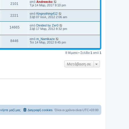
από
Andreecko
2101
Τρί 14 Μαρ, 2017 9:10 pm
από
Kingnothing412
2221
Σάβ 07 Ιούλ, 2012 2:06 am
από
Divided by Zer0
14665
Σάβ 17 Μαρ, 2012 8:32 pm
από
m_Namikaze
8446
Τετ 14 Μαρ, 2012 9:45 pm
8 θέματα • Σελίδα
1
από
1
Μετάβαση σε
νήστε μαζί μας
Διαγραφή cookies
Όλοι οι χρόνοι είναι
UTC+03:00