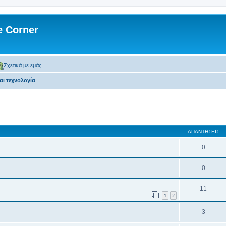
 Corner
Σχετικά με εμάς
αι τεχνολογία
 αναζήτηση
ΑΠΑΝΤΉΣΕΙΣ
0
0
11
1
2
3