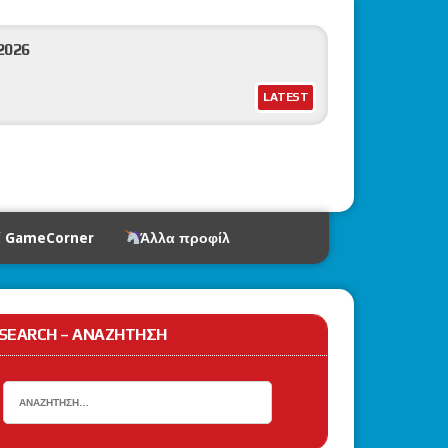
2026
LATEST
ως να παίζουμε με ασφάλεια.
ί GameCorner
Άλλα προφίλ
k (Mega Evolution)
SEARCH – ΑΝΑΖΉΤΗΣΗ
Typhlosion, Hisuian Samurott & Mighty