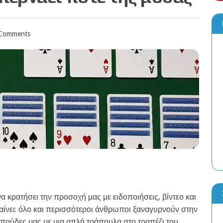
Νέο Tera Raid Battle event με Mighty G
Comments
8 ΑΥΓΟΎΣΤΟΥ, 2026
 κρατήσει την προσοχή μας με ειδοποιήσεις, βίντεο και
αίνει: όλο και περισσότεροι άνθρωποι ξαναγυρνούν στην
αππούδες μας με μια απλή τράπουλα στο τραπέζι του