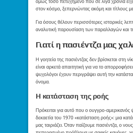
όμως τόσο πετυχημένο που σε λίγα χρόνια είχε
στον κόσμο, ξεπερνώντας ακόμη και τίτλους μ
Για όσους θέλουν περισσότερες ιστορικές λεπ
αναλυτική παρουσίαση των παραλλαγών και της
Γιατί η πασιέντζα μας χα
Η γοητεία της πασιέντζας δεν βρίσκεται στη νίκ
είναι αρκετά απαιτητική για να το απορροφήσει
ψυχολόγοι έχουν περιγράψει αυτή την κατάστα
όνομα.
Η κατάσταση της ροής
Πρόκειται για αυτό που ο ουγγρο-αμερικανός
δεκαετία του 1970 «κατάσταση ροής»: μια κα
μας ταιριάζει. Όταν παίζουμε πασιέντζα, ο νου
πεπερασμένο πρόβλημα με σαφείς κανόνες, χωρ