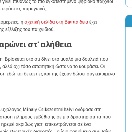
 γίνει πιθανώς το πιο εγκατεστημένο ψηφιακό παιχνίδι
ε τεράστιες παραγωγές.
τομέρειες, η
σχετική σελίδα στη Βικιπαίδεια
έχει
 εξέλιξης του παιχνιδιού.
λαρώνει στ’ αλήθεια
η. Βρίσκεται στο ότι δίνει στο μυαλό μια δουλειά που
, αλλά όχι τόσο απαιτητική ώστε να το κουράσει. Οι
ση εδώ και δεκαετίες και της έχουν δώσει συγκεκριμένο
 ψυχολόγος Mihaly Csikszentmihalyi ονόμασε στη
τάσταση πλήρους εμβύθισης σε μια δραστηριότητα που
ς ηρεμεί ακριβώς γιατί επικεντρώνεται σε ένα
ίς εξωτερικές διακοπές. Το ίδιο φαινόμενο συμβαίνει