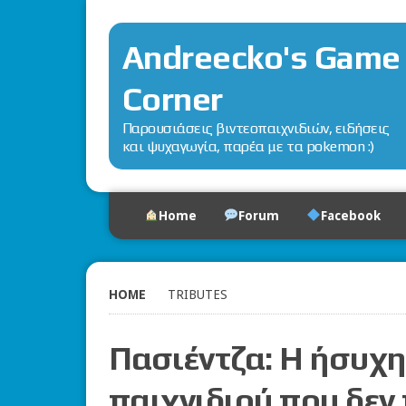
Andreecko's Game
Corner
Παρουσιάσεις βιντεοπαιχνιδιών, ειδήσεις
και ψυχαγωγία, παρέα με τα pokemon :)
Home
Forum
Facebook
HOME
TRIBUTES
Πασιέντζα: Η ήσυχη
παιχνιδιού που δεν