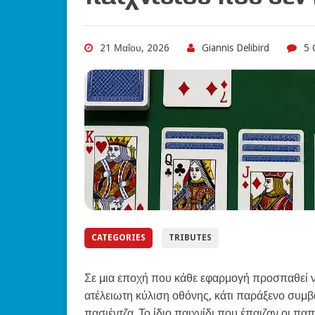
21 Μαΐου, 2026
Giannis Delibird
5 
CATEGORIES
TRIBUTES
Σε μια εποχή που κάθε εφαρμογή προσπαθεί να
ατέλειωτη κύλιση οθόνης, κάτι παράξενο συμβ
πασιέντζα. Το ίδιο παιχνίδι που έπαιζαν οι π