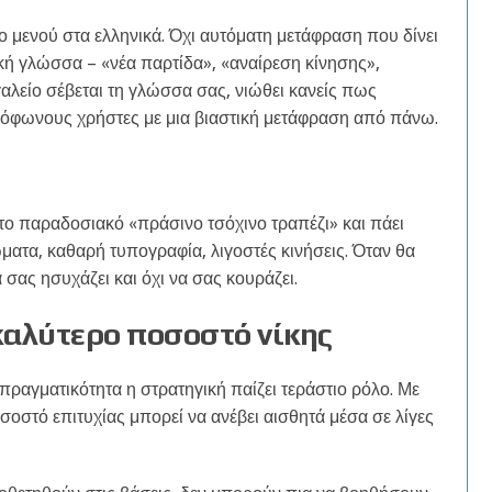
το μενού στα ελληνικά. Όχι αυτόματη μετάφραση που δίνει
κή γλώσσα – «νέα παρτίδα», «αναίρεση κίνησης»,
γαλείο σέβεται τη γλώσσα σας, νιώθει κανείς πως
γγλόφωνους χρήστες με μια βιαστική μετάφραση από πάνω.
ι το παραδοσιακό «πράσινο τσόχινο τραπέζι» και πάει
ματα, καθαρή τυπογραφία, λιγοστές κινήσεις. Όταν θα
α σας ησυχάζει και όχι να σας κουράζει.
καλύτερο ποσοστό νίκης
 πραγματικότητα η στρατηγική παίζει τεράστιο ρόλο. Με
σοστό επιτυχίας μπορεί να ανέβει αισθητά μέσα σε λίγες