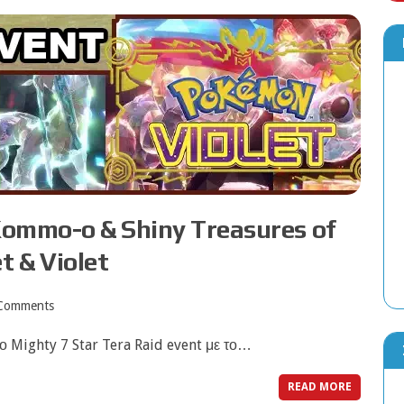
Pokemon Go: Τα Events του Αυγούστου 
4 ΑΥΓΟΎΣΤΟΥ, 2026
Kommo-o & Shiny Treasures of
t & Violet
Comments
έο Mighty 7 Star Tera Raid event με το…
READ MORE