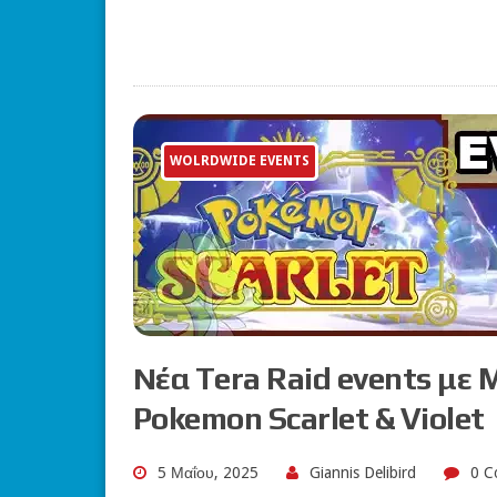
WOLRDWIDE EVENTS
Νέα Tera Raid events με
Pokemon Scarlet & Violet
5 Μαΐου, 2025
Giannis Delibird
0 C