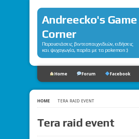
Andreecko's Game
Corner
Παρουσιάσεις βιντεοπαιχνιδιών, ειδήσεις
και ψυχαγωγία, παρέα με τα pokemon :)
Home
Forum
Facebook
HOME
TERA RAID EVENT
Tera raid event