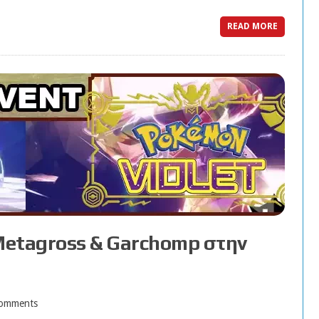
READ MORE
 Metagross & Garchomp στην
omments