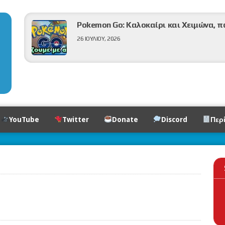
Pokemon Go: Καλοκαίρι και Χειμώνα, π
26 ΙΟΥΛΊΟΥ, 2026
Νέα κυκλοφορία Pokemon TCG:Pitch Blac
17 ΙΟΥΛΊΟΥ, 2026
YouTube
Twitter
Donate
Discord
Περ
Νέα Tera Raid Battle events με Hisuian 
Magikarp στην Pokemon Scarlet & Violet
3 ΙΟΥΛΊΟΥ, 2026
Pokemon Go: Τα Events του Ιουλίου 202
1 ΙΟΥΛΊΟΥ, 2026