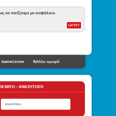
ως να παίζουμε με ασφάλεια.
LATEST
k (Mega Evolution)
ί GameCorner
Άλλα προφίλ
Typhlosion, Hisuian Samurott & Mighty
SEARCH – ΑΝΑΖΉΤΗΣΗ
6