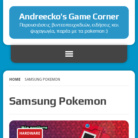
Andreecko's Game Corner
Παρουσιάσεις βιντεοπαιχνιδιών, ειδήσεις και
ψυχαγωγία, παρέα με τα pokemon :)
HOME
SAMSUNG POKEMON
Samsung Pokemon
HARDWARE