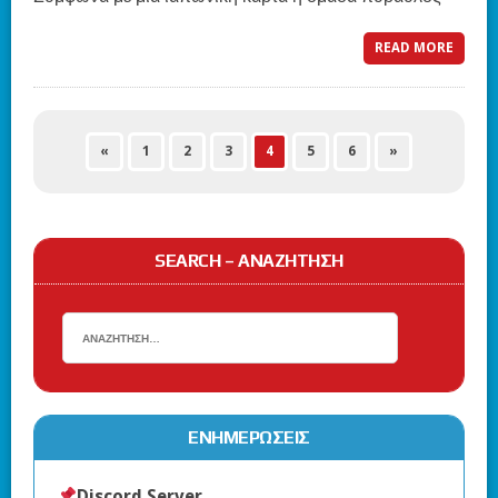
READ MORE
«
1
2
3
4
5
6
»
SEARCH – ΑΝΑΖΉΤΗΣΗ
ΕΝΗΜΕΡΏΣΕΙΣ
Discord Server