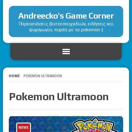
Andreecko's Game Corner
Παρουσιάσεις βιντεοπαιχνιδιών, ειδήσεις και
ψυχαγωγία, παρέα με τα pokemon :)
HOME
POKEMON ULTRAMOON
Pokemon Ultramoon
NEWS