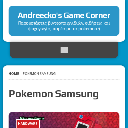
Andreecko's Game Corner
Παρουσιάσεις βιντεοπαιχνιδιών, ειδήσεις και
ψυχαγωγία, παρέα με τα pokemon :)
HOME
POKEMON SAMSUNG
Pokemon Samsung
HARDWARE