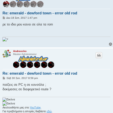
Re: emerald - dewford town - error old rod
Δ
Δευ 18 Σεπ, 2017 1:47 pm
η
μ
ρε το ιδιο μου κανει σε ολα τα rom
ο
σ
ί
ε
υ
σ
η
Andreecko
Master Administrator
Re: emerald - dewford town - error old rod
Δ
Σάβ 30 Σεπ, 2017 8:59 pm
η
μ
παίζεις σε PC η σε κονσόλα ;
ο
δοκίμασες σε διαφορετικό route ?
σ
ί
ε
υ
σ
η
Ακολουθήστε μας στο
YouTube
.
Για προβλήματα η απορίες διαβάστε
εδώ
.