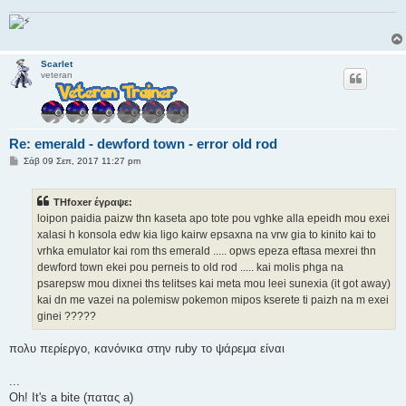
Scarlet
veteran
Re: emerald - dewford town - error old rod
Δ
Σάβ 09 Σεπ, 2017 11:27 pm
η
μ
ο
THfoxer έγραψε:
σ
ί
loipon paidia paizw thn kaseta apo tote pou vghke alla epeidh mou exei
ε
xalasi h konsola edw kia ligo kairw epsaxna na vrw gia to kinito kai to
υ
σ
vrhka emulator kai rom ths emerald ..... opws epeza eftasa mexrei thn
η
dewford town ekei pou perneis to old rod ..... kai molis phga na
psarepsw mou dixnei ths telitses kai meta mou leei sunexia (it got away)
kai dn me vazei na polemisw pokemon mipos kserete ti paizh na m exei
ginei ?????
πολυ περίεργο, κανόνικα στην ruby το ψάρεμα είναι
...
Oh! It's a bite (πατας a)