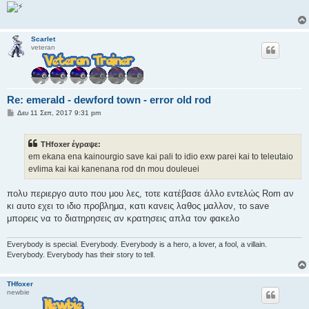
υ
σ
η
Scarlet
veteran
Re: emerald - dewford town - error old rod
Δ
Δευ 11 Σεπ, 2017 9:31 pm
η
μ
ο
THfoxer έγραψε:
σ
ί
em ekana ena kainourgio save kai pali to idio exw parei kai to teleutaio
ε
evlima kai kai kanenana rod dn mou douleuei
υ
σ
η
πολυ περιεργο αυτο που μου λες, τοτε κατέβασε άλλο εντελώς Rom αν
κι αυτο εχει το ιδιο προβλημα, κατι κανεις λαθος μαλλον, το save
μπορεις να το διατηρησεις αν κρατησεις απλα τον φακελο
Everybody is special. Everybody. Everybody is a hero, a lover, a fool, a villain.
Everybody. Everybody has their story to tell.
THfoxer
newbie