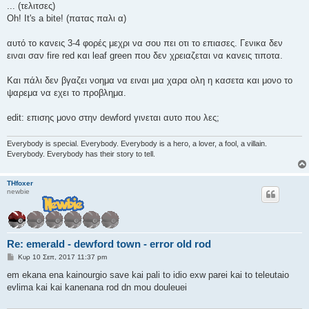
... (τελιτσες)
Oh! It's a bite! (πατας παλι α)
αυτό το κανεις 3-4 φορές μεχρι να σου πει οτι το επιασες. Γενικα δεν
ειναι σαν fire red και leaf green που δεν χρειαζεται να κανεις τιποτα.
Και πάλι δεν βγαζει νοημα να ειναι μια χαρα ολη η κασετα και μονο το
ψαρεμα να εχει το προβλημα.
edit: επισης μονο στην dewford γινεται αυτο που λες;
Everybody is special. Everybody. Everybody is a hero, a lover, a fool, a villain.
Everybody. Everybody has their story to tell.
THfoxer
newbie
Re: emerald - dewford town - error old rod
Δ
Κυρ 10 Σεπ, 2017 11:37 pm
η
μ
em ekana ena kainourgio save kai pali to idio exw parei kai to teleutaio
ο
evlima kai kai kanenana rod dn mou douleuei
σ
ί
ε