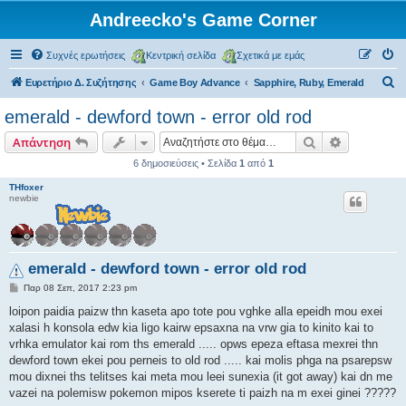
Andreecko's Game Corner
Συχνές ερωτήσεις
Κεντρική σελίδα
Σχετικά με εμάς
Α
Ευρετήριο Δ. Συζήτησης
Game Boy Advance
Sapphire, Ruby, Emerald
ν
emerald - dewford town - error old rod
α
Αναζήτηση
Ειδική ανα
Απάντηση
ζ
6 δημοσιεύσεις • Σελίδα
1
από
1
ή
THfoxer
τ
newbie
η
σ
η
emerald - dewford town - error old rod
Δ
Παρ 08 Σεπ, 2017 2:23 pm
η
μ
loipon paidia paizw thn kaseta apo tote pou vghke alla epeidh mou exei
ο
xalasi h konsola edw kia ligo kairw epsaxna na vrw gia to kinito kai to
σ
ί
vrhka emulator kai rom ths emerald ..... opws epeza eftasa mexrei thn
ε
dewford town ekei pou perneis to old rod ..... kai molis phga na psarepsw
υ
σ
mou dixnei ths telitses kai meta mou leei sunexia (it got away) kai dn me
η
vazei na polemisw pokemon mipos kserete ti paizh na m exei ginei ?????