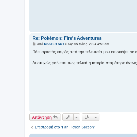
Re: Pokémon: Fire's Adventures
Δ
από
MASTER SOT
»
Κυρ 05 Μάιος, 2024 4:59 am
η
μ
Πάει αρκετός καιρός από την τελευταία μου επισκέψει σε α
ο
σ
ί
Δυστυχώς φαίνεται πως τελικά η ιστορία σταμάτησε όντως
ε
υ
σ
η
Απάντηση
Επιστροφή στο “Fan Fiction Section”