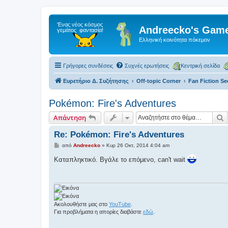
Andreecko's Game
Ελληνική κοινότητα πόκεμον
Γρήγορες συνδέσεις
Συχνές ερωτήσεις
Κεντρική σελίδα
Ευρετήριο Δ. Συζήτησης
Off-topic Corner
Fan Fiction Se
Pokémon: Fire's Adventures
Α
Απάντηση
Re: Pokémon: Fire's Adventures
Δ
από
Andreecko
»
Κυρ 26 Οκτ, 2014 4:04 am
η
μ
Καταπληκτικό. Βγάλε το επόμενο, can't wait
ο
σ
ί
ε
υ
σ
η
Ακολουθήστε μας στο
YouTube
.
Για προβλήματα η απορίες διαβάστε
εδώ
.