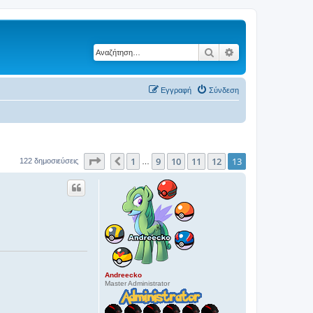
Αναζήτηση
Ειδική αναζήτηση
Εγγραφή
Σύνδεση
Σελίδα
13
από
13
1
9
10
11
12
13
Προηγούμενη
122 δημοσιεύσεις
…
Andreecko
Master Administrator