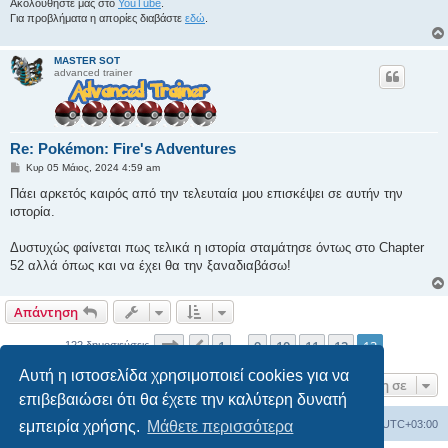
Ακολουθήστε μας στο
YouTube
.
Για προβλήματα η απορίες διαβάστε
εδώ
.
MASTER SOT
advanced trainer
Re: Pokémon: Fire's Adventures
Δ
Κυρ 05 Μάιος, 2024 4:59 am
η
μ
Πάει αρκετός καιρός από την τελευταία μου επισκέψει σε αυτήν την
ο
ιστορία.
σ
ί
ε
Δυστυχώς φαίνεται πως τελικά η ιστορία σταμάτησε όντως στο Chapter
υ
σ
52 αλλά όπως και να έχει θα την ξαναδιαβάσω!
η
Απάντηση
Σελίδα
13
από
13
1
9
10
11
12
13
Προηγούμενη
122 δημοσιεύσεις
…
Αυτή η ιστοσελίδα χρησιμοποιεί cookies για να
Μετάβαση σε
επιβεβαιώσει ότι θα έχετε την καλύτερη δυνατή
εμπειρία χρήσης.
Μάθετε περισσότερα
Ευρετήριο Δ. Συζήτησης
Όλοι οι χρόνοι είναι
UTC+03:00