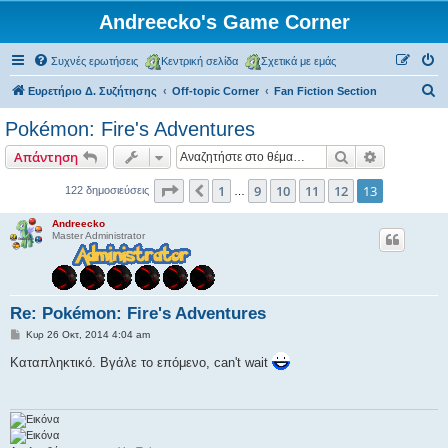
Andreecko's Game Corner
Συχνές ερωτήσεις
Κεντρική σελίδα
Σχετικά με εμάς
Α
Ευρετήριο Δ. Συζήτησης
Off-topic Corner
Fan Fiction Section
ν
Pokémon: Fire's Adventures
α
Αναζήτηση
Ειδική ανα
Απάντηση
ζ
ή
Σελίδα
13
από
13
1
9
10
11
12
13
Προηγούμενη
122 δημοσιεύσεις
…
τ
Andreecko
η
Master Administrator
σ
η
Re: Pokémon: Fire's Adventures
Δ
Κυρ 26 Οκτ, 2014 4:04 am
η
μ
Καταπληκτικό. Βγάλε το επόμενο, can't wait
ο
σ
ί
ε
υ
σ
η