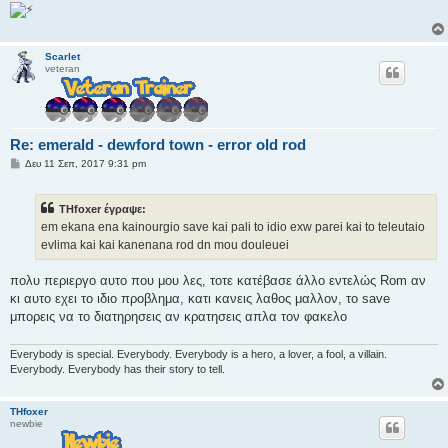
υ
σ
η
Scarlet
veteran
Re: emerald - dewford town - error old rod
Δ
Δευ 11 Σεπ, 2017 9:31 pm
η
μ
ο
THfoxer έγραψε:
σ
ί
em ekana ena kainourgio save kai pali to idio exw parei kai to teleutaio
ε
evlima kai kai kanenana rod dn mou douleuei
υ
σ
η
πολυ περιεργο αυτο που μου λες, τοτε κατέβασε άλλο εντελώς Rom αν
κι αυτο εχει το ιδιο προβλημα, κατι κανεις λαθος μαλλον, το save
μπορεις να το διατηρησεις αν κρατησεις απλα τον φακελο
Everybody is special. Everybody. Everybody is a hero, a lover, a fool, a villain.
Everybody. Everybody has their story to tell.
THfoxer
newbie