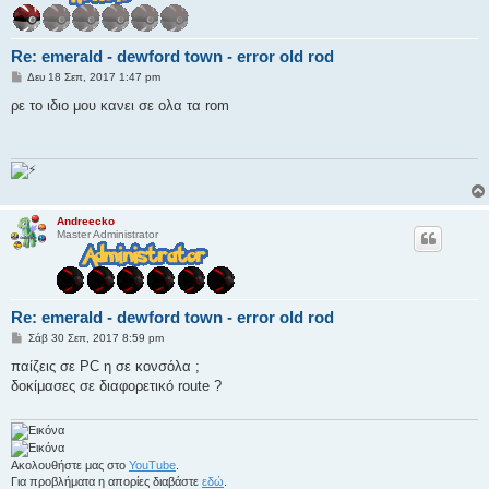
Re: emerald - dewford town - error old rod
Δ
Δευ 18 Σεπ, 2017 1:47 pm
η
μ
ρε το ιδιο μου κανει σε ολα τα rom
ο
σ
ί
ε
υ
σ
η
Andreecko
Master Administrator
Re: emerald - dewford town - error old rod
Δ
Σάβ 30 Σεπ, 2017 8:59 pm
η
μ
παίζεις σε PC η σε κονσόλα ;
ο
δοκίμασες σε διαφορετικό route ?
σ
ί
ε
υ
σ
η
Ακολουθήστε μας στο
YouTube
.
Για προβλήματα η απορίες διαβάστε
εδώ
.