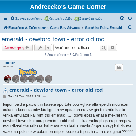
Andreecko's Game Corner
Συχνές ερωτήσεις
Κεντρική σελίδα
Σχετικά με εμάς
Α
Ευρετήριο Δ. Συζήτησης
Game Boy Advance
Sapphire, Ruby, Emerald
ν
emerald - dewford town - error old rod
α
Αναζήτηση
Ειδική ανα
Απάντηση
ζ
6 δημοσιεύσεις • Σελίδα
1
από
1
ή
THfoxer
τ
newbie
η
σ
η
emerald - dewford town - error old rod
Δ
Παρ 08 Σεπ, 2017 2:23 pm
η
μ
loipon paidia paizw thn kaseta apo tote pou vghke alla epeidh mou exei
ο
xalasi h konsola edw kia ligo kairw epsaxna na vrw gia to kinito kai to
σ
ί
vrhka emulator kai rom ths emerald ..... opws epeza eftasa mexrei thn
ε
dewford town ekei pou perneis to old rod ..... kai molis phga na psarepsw
υ
σ
mou dixnei ths telitses kai meta mou leei sunexia (it got away) kai dn me
η
vazei na polemisw pokemon mipos kserete ti paizh na m exei ginei ?????