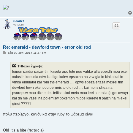
Scarlet
veteran
Re: emerald - dewford town - error old rod
Δ
Σάβ 09 Σεπ, 2017 11:27 pm
η
μ
ο
THfoxer έγραψε:
σ
ί
loipon paidia paizw thn kaseta apo tote pou vghke alla epeidh mou exei
ε
xalasi h konsola edw kia ligo kairw epsaxna na vrw gia to kinito kai to
υ
σ
vrhka emulator kai rom ths emerald ..... opws epeza eftasa mexrei thn
η
dewford town ekei pou perneis to old rod ..... kai molis phga na
psarepsw mou dixnei ths telitses kai meta mou leei sunexia (it got away)
kai dn me vazei na polemisw pokemon mipos kserete ti paizh na m exei
ginei ?????
πολυ περίεργο, κανόνικα στην ruby το ψάρεμα είναι
...
Oh! It's a bite (πατας a)