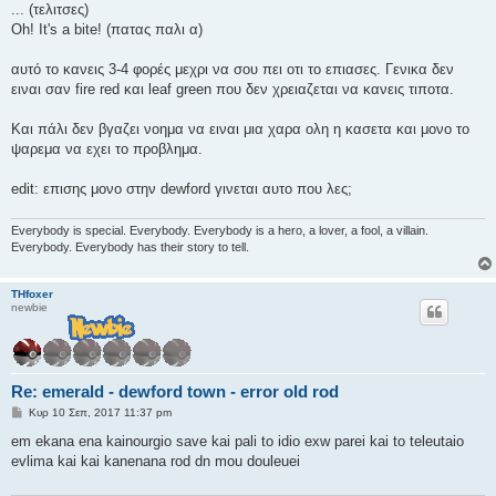
... (τελιτσες)
Oh! It's a bite! (πατας παλι α)
αυτό το κανεις 3-4 φορές μεχρι να σου πει οτι το επιασες. Γενικα δεν
ειναι σαν fire red και leaf green που δεν χρειαζεται να κανεις τιποτα.
Και πάλι δεν βγαζει νοημα να ειναι μια χαρα ολη η κασετα και μονο το
ψαρεμα να εχει το προβλημα.
edit: επισης μονο στην dewford γινεται αυτο που λες;
Everybody is special. Everybody. Everybody is a hero, a lover, a fool, a villain.
Everybody. Everybody has their story to tell.
THfoxer
newbie
Re: emerald - dewford town - error old rod
Δ
Κυρ 10 Σεπ, 2017 11:37 pm
η
μ
em ekana ena kainourgio save kai pali to idio exw parei kai to teleutaio
ο
evlima kai kai kanenana rod dn mou douleuei
σ
ί
ε