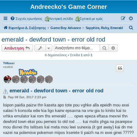
Andreecko's Game Corner
Συχνές ερωτήσεις
Κεντρική σελίδα
Σχετικά με εμάς
Α
Ευρετήριο Δ. Συζήτησης
Game Boy Advance
Sapphire, Ruby, Emerald
ν
emerald - dewford town - error old rod
α
Αναζήτηση
Ειδική ανα
Απάντηση
ζ
6 δημοσιεύσεις • Σελίδα
1
από
1
ή
THfoxer
τ
newbie
η
σ
η
emerald - dewford town - error old rod
Δ
Παρ 08 Σεπ, 2017 2:23 pm
η
μ
loipon paidia paizw thn kaseta apo tote pou vghke alla epeidh mou exei
ο
xalasi h konsola edw kia ligo kairw epsaxna na vrw gia to kinito kai to
σ
ί
vrhka emulator kai rom ths emerald ..... opws epeza eftasa mexrei thn
ε
dewford town ekei pou perneis to old rod ..... kai molis phga na psarepsw
υ
σ
mou dixnei ths telitses kai meta mou leei sunexia (it got away) kai dn me
η
vazei na polemisw pokemon mipos kserete ti paizh na m exei ginei ?????