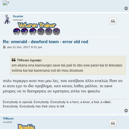
υ
σ
η
Scarlet
veteran
Re: emerald - dewford town - error old rod
Δ
Δευ 11 Σεπ, 2017 9:31 pm
η
μ
ο
THfoxer έγραψε:
σ
ί
em ekana ena kainourgio save kai pali to idio exw parei kai to teleutaio
ε
evlima kai kai kanenana rod dn mou douleuei
υ
σ
η
πολυ περιεργο αυτο που μου λες, τοτε κατέβασε άλλο εντελώς Rom αν
κι αυτο εχει το ιδιο προβλημα, κατι κανεις λαθος μαλλον, το save
μπορεις να το διατηρησεις αν κρατησεις απλα τον φακελο
Everybody is special. Everybody. Everybody is a hero, a lover, a fool, a villain.
Everybody. Everybody has their story to tell.
THfoxer
newbie