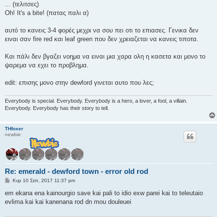
... (τελιτσες)
Oh! It's a bite! (πατας παλι α)
αυτό το κανεις 3-4 φορές μεχρι να σου πει οτι το επιασες. Γενικα δεν
ειναι σαν fire red και leaf green που δεν χρειαζεται να κανεις τιποτα.
Και πάλι δεν βγαζει νοημα να ειναι μια χαρα ολη η κασετα και μονο το
ψαρεμα να εχει το προβλημα.
edit: επισης μονο στην dewford γινεται αυτο που λες;
Everybody is special. Everybody. Everybody is a hero, a lover, a fool, a villain.
Everybody. Everybody has their story to tell.
THfoxer
newbie
Re: emerald - dewford town - error old rod
Δ
Κυρ 10 Σεπ, 2017 11:37 pm
η
μ
em ekana ena kainourgio save kai pali to idio exw parei kai to teleutaio
ο
evlima kai kai kanenana rod dn mou douleuei
σ
ί
ε