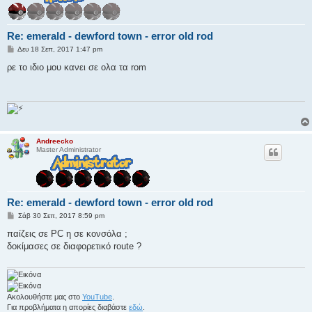
Re: emerald - dewford town - error old rod
Δ
Δευ 18 Σεπ, 2017 1:47 pm
η
μ
ρε το ιδιο μου κανει σε ολα τα rom
ο
σ
ί
ε
υ
σ
η
Andreecko
Master Administrator
Re: emerald - dewford town - error old rod
Δ
Σάβ 30 Σεπ, 2017 8:59 pm
η
μ
παίζεις σε PC η σε κονσόλα ;
ο
δοκίμασες σε διαφορετικό route ?
σ
ί
ε
υ
σ
η
Ακολουθήστε μας στο
YouTube
.
Για προβλήματα η απορίες διαβάστε
εδώ
.