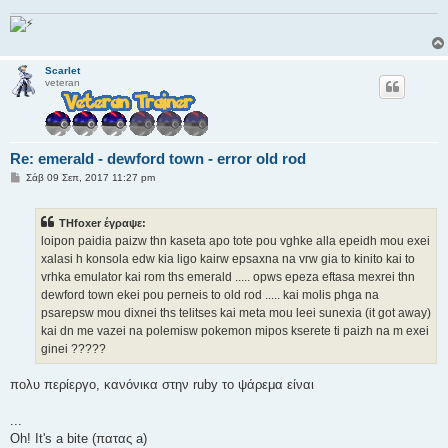
Scarlet
veteran
Re: emerald - dewford town - error old rod
Δ
Σάβ 09 Σεπ, 2017 11:27 pm
η
μ
ο
THfoxer έγραψε:
σ
ί
loipon paidia paizw thn kaseta apo tote pou vghke alla epeidh mou exei
ε
xalasi h konsola edw kia ligo kairw epsaxna na vrw gia to kinito kai to
υ
σ
vrhka emulator kai rom ths emerald ..... opws epeza eftasa mexrei thn
η
dewford town ekei pou perneis to old rod ..... kai molis phga na
psarepsw mou dixnei ths telitses kai meta mou leei sunexia (it got away)
kai dn me vazei na polemisw pokemon mipos kserete ti paizh na m exei
ginei ?????
πολυ περίεργο, κανόνικα στην ruby το ψάρεμα είναι
...
Oh! It's a bite (πατας a)