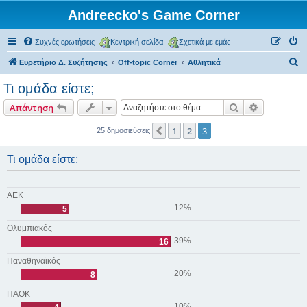
Andreecko's Game Corner
Συχνές ερωτήσεις
Κεντρική σελίδα
Σχετικά με εμάς
Α
Ευρετήριο Δ. Συζήτησης
Off-topic Corner
Αθλητικά
ν
Τι ομάδα είστε;
α
Αναζήτηση
Ειδική ανα
Απάντηση
ζ
ή
1
2
3
Προηγούμενη
25 δημοσιεύσεις
τ
Τι ομάδα είστε;
η
σ
η
ΑΕΚ
12%
5
Ολυμπιακός
39%
16
Παναθηναϊκός
20%
8
ΠΑΟΚ
10%