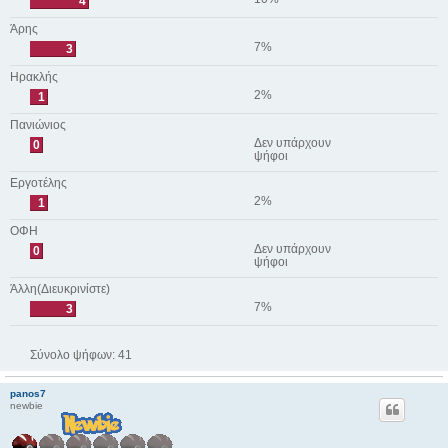
4
Άρης
7%
3
Ηρακλής
2%
1
Πανιώνιος
Δεν υπάρχουν
0
ψήφοι
Εργοτέλης
2%
1
ΟΦΗ
Δεν υπάρχουν
0
ψήφοι
Άλλη(Διευκρινίστε)
7%
3
Σύνολο ψήφων:
41
panos7
newbie