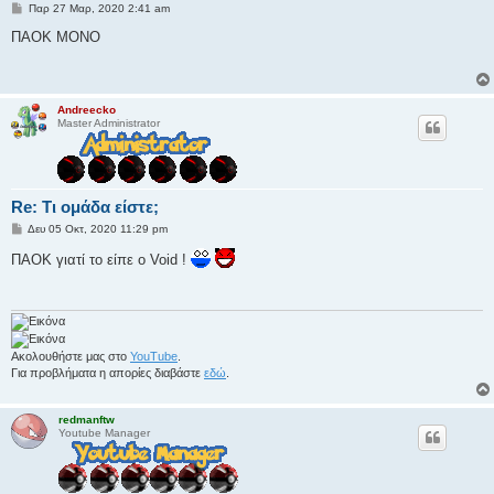
Δ
Παρ 27 Μαρ, 2020 2:41 am
η
μ
ΠΑΟΚ ΜΟΝΟ
ο
σ
ί
ε
υ
Andreecko
σ
Master Administrator
η
Re: Τι ομάδα είστε;
Δ
Δευ 05 Οκτ, 2020 11:29 pm
η
μ
ΠΑΟΚ γιατί το είπε ο Void !
ο
σ
ί
ε
υ
σ
η
Ακολουθήστε μας στο
YouTube
.
Για προβλήματα η απορίες διαβάστε
εδώ
.
redmanftw
Youtube Manager