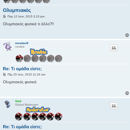
Ολυμπιακός
Δ
Παρ 12 Ιουν, 2015 3:13 pm
η
μ
Ολυμπιακός φυσικά τι άλλο?!!
ο
σ
ί
ε
υ
mewtwo9
σ
newbie
η
Re: Τι ομάδα είστε;
Δ
Πέμ 25 Ιουν, 2015 11:24 am
η
μ
Ολυμπιακός φυσικά
ο
σ
ί
ε
υ
Void
σ
Global Moderator
η
Re: Τι ομάδα είστε;