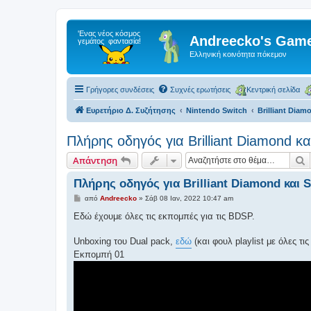
Andreecko's Game
Ελληνική κοινότητα πόκεμον
Γρήγορες συνδέσεις
Συχνές ερωτήσεις
Κεντρική σελίδα
Ευρετήριο Δ. Συζήτησης
Nintendo Switch
Brilliant Diam
Πλήρης οδηγός για Brilliant Diamond κα
Α
Απάντηση
Πλήρης οδηγός για Brilliant Diamond και S
Δ
από
Andreecko
»
Σάβ 08 Ιαν, 2022 10:47 am
η
μ
Εδώ έχουμε όλες τις εκπομπές για τις BDSP.
ο
σ
ί
Unboxing του Dual pack,
εδώ
(και φουλ playlist με όλες τι
ε
Εκπομπή 01
υ
σ
η