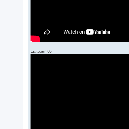
Εκπομπή 05