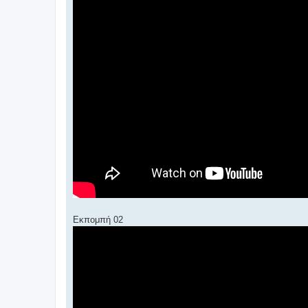
Εκπομπή 02