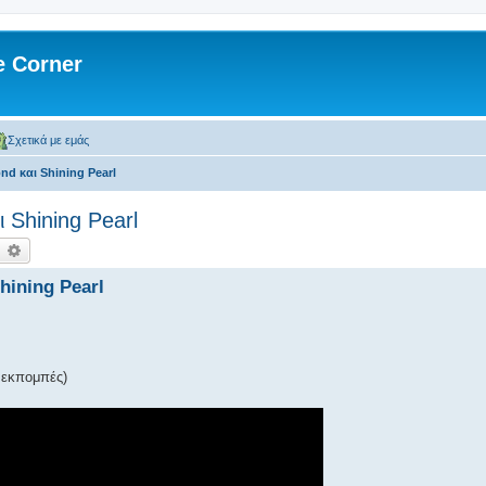
 Corner
Σχετικά με εμάς
ond και Shining Pearl
ι Shining Pearl
ναζήτηση
Ειδική αναζήτηση
hining Pearl
ς εκπομπές)