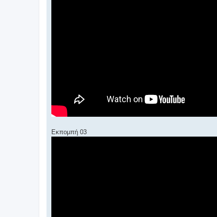
Εκπομπή 03