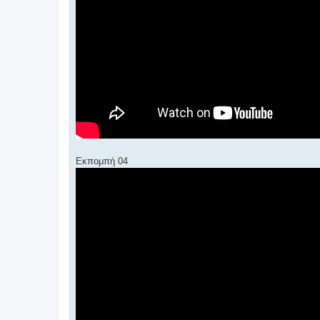
Εκπομπή 04