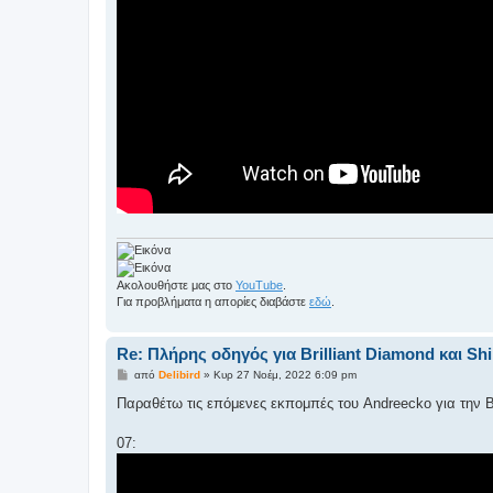
Ακολουθήστε μας στο
YouTube
.
Για προβλήματα η απορίες διαβάστε
εδώ
.
Re: Πλήρης οδηγός για Brilliant Diamond και Shi
Δ
από
Delibird
»
Κυρ 27 Νοέμ, 2022 6:09 pm
η
μ
Παραθέτω τις επόμενες εκπομπές του Andreecko για την Bri
ο
σ
ί
07:
ε
υ
σ
η