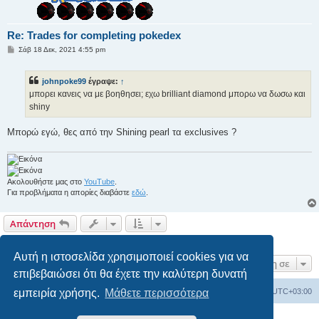
Re: Trades for completing pokedex
Δ
Σάβ 18 Δεκ, 2021 4:55 pm
η
μ
ο
johnpoke99
έγραψε:
↑
σ
ί
μπορει κανεις να με βοηθησει; εχω brilliant diamond μπορω να δωσω και
ε
shiny
υ
σ
η
Μπορώ εγώ, θες από την Shining pearl τα exclusives ?
Ακολουθήστε μας στο
YouTube
.
Για προβλήματα η απορίες διαβάστε
εδώ
.
Απάντηση
2 δημοσιεύσεις • Σελίδα
1
από
1
Αυτή η ιστοσελίδα χρησιμοποιεί cookies για να
Μετάβαση σε
επιβεβαιώσει ότι θα έχετε την καλύτερη δυνατή
εμπειρία χρήσης.
Μάθετε περισσότερα
Ευρετήριο Δ. Συζήτησης
Όλοι οι χρόνοι είναι
UTC+03:00
Δημιουργήθηκε από
phpBB
® Forum Software © phpBB Limited