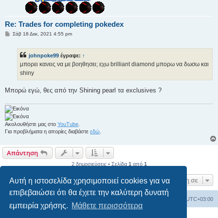
Re: Trades for completing pokedex
Δ
Σάβ 18 Δεκ, 2021 4:55 pm
η
μ
ο
johnpoke99
έγραψε:
↑
σ
ί
μπορει κανεις να με βοηθησει; εχω brilliant diamond μπορω να δωσω και
ε
shiny
υ
σ
η
Μπορώ εγώ, θες από την Shining pearl τα exclusives ?
Ακολουθήστε μας στο
YouTube
.
Για προβλήματα η απορίες διαβάστε
εδώ
.
Απάντηση
2 δημοσιεύσεις • Σελίδα
1
από
1
Μετάβαση σε
Αυτή η ιστοσελίδα χρησιμοποιεί cookies για να
επιβεβαιώσει ότι θα έχετε την καλύτερη δυνατή
Ευρετήριο Δ. Συζήτησης
Όλοι οι χρόνοι είναι
UTC+03:00
εμπειρία χρήσης.
Μάθετε περισσότερα
Δημιουργήθηκε από
phpBB
® Forum Software © phpBB Limited