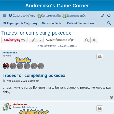
Andreecko's Game Corner
Συχνές ερωτήσεις
Κεντρική σελίδα
Σχετικά με εμάς
Α
Ευρετήριο Δ. Συζήτησης
Nintendo Switch
Brilliant Diamond και Shining Pearl
ν
Trades for completing pokedex
α
Αναζήτηση
Ειδική ανα
Απάντηση
ζ
2 δημοσιεύσεις • Σελίδα
1
από
1
ή
johnpoke99
τ
newbie
η
σ
η
Trades for completing pokedex
Δ
Κυρ 12 Δεκ, 2021 12:48 am
η
μ
μπορει κανεις να με βοηθησει; εχω brilliant diamond μπορω να δωσω και
ο
shiny
σ
ί
ε
υ
Andreecko
σ
Master Administrator
η