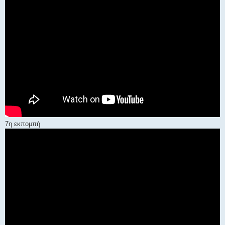
7η εκπομπή