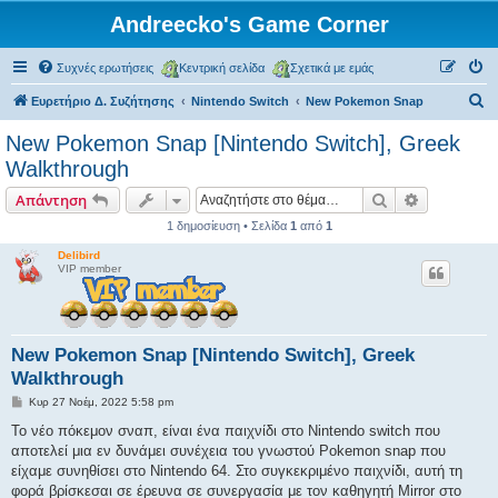
Andreecko's Game Corner
Συχνές ερωτήσεις
Κεντρική σελίδα
Σχετικά με εμάς
Α
Ευρετήριο Δ. Συζήτησης
Nintendo Switch
New Pokemon Snap
ν
New Pokemon Snap [Nintendo Switch], Greek
α
Walkthrough
ζ
Αναζήτηση
Ειδική ανα
Απάντηση
ή
1 δημοσίευση • Σελίδα
1
από
1
τ
Delibird
η
VIP member
σ
η
New Pokemon Snap [Nintendo Switch], Greek
Walkthrough
Δ
Κυρ 27 Νοέμ, 2022 5:58 pm
η
μ
Το νέο πόκεμον σναπ, είναι ένα παιχνίδι στο Nintendo switch που
ο
αποτελεί μια εν δυνάμει συνέχεια του γνωστού Pokemon snap που
σ
ί
είχαμε συνηθίσει στο Nintendo 64. Στο συγκεκριμένο παιχνίδι, αυτή τη
ε
φορά βρίσκεσαι σε έρευνα σε συνεργασία με τον καθηγητή Mirror στο
υ