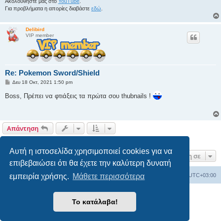
Ακολουθήστε μας στο
YouTube
.
Για προβλήματα η απορίες διαβάστε
εδώ
.
Delibird
VIP member
Re: Pokemon Sword/Shield
Δ
Δευ 18 Οκτ, 2021 1:50 pm
η
μ
Boss, Πρέπει να φτιάξεις τα πρώτα σου thubnails !
ο
σ
ί
ε
υ
Απάντηση
σ
η
2 δημοσιεύσεις • Σελίδα
1
από
1
Αυτή η ιστοσελίδα χρησιμοποιεί cookies για να
Μετάβαση σε
επιβεβαιώσει ότι θα έχετε την καλύτερη δυνατή
εμπειρία χρήσης.
Μάθετε περισσότερα
Ευρετήριο Δ. Συζήτησης
Όλοι οι χρόνοι είναι
UTC+03:00
Δημιουργήθηκε από
phpBB
® Forum Software © phpBB Limited
Το κατάλαβα!
Ελληνική μετάφραση από το
phpbbgr.com
Απόρρητο
|
Όροι