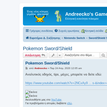
Andreecko's Game
Ελληνική κοινότητα πόκεμον
Γρήγορες συνδέσεις
Συχνές ερωτήσεις
Κεντρική σελίδα
Ευρετήριο Δ. Συζήτησης
Nintendo Switch
Sword/Shield 
Pokemon Sword/Shield
Α
Απάντηση
Pokemon Sword/Shield
Δ
από
Andreecko
»
Παρ 24 Απρ, 2020 12:05 am
η
μ
Αναλυτικός οδηγός, tips, μάχες, μπορείτε να δείτε εδώ:
ο
σ
ί
https://www.youtube.com/watch?v=2NCxAy9 ... s-&index=
ε
υ
σ
η
Ακολουθήστε μας στο
YouTube
.
Για προβλήματα η απορίες διαβάστε
εδώ
.