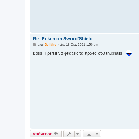
Re: Pokemon Sword/Shield
Δ
από
Delibird
»
Δευ 18 Οκτ, 2021 1:50 pm
η
μ
Boss, Πρέπει να φτιάξεις τα πρώτα σου thubnails !
ο
σ
ί
ε
υ
σ
η
Απάντηση