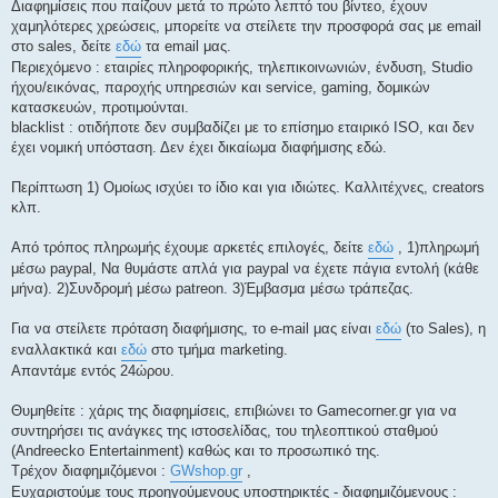
Διαφημίσεις που παίζουν μετά το πρώτο λεπτό του βίντεο, έχουν
χαμηλότερες χρεώσεις, μπορείτε να στείλετε την προσφορά σας με email
στο sales, δείτε
εδώ
τα email μας.
Περιεχόμενο : εταιρίες πληροφορικής, τηλεπικοινωνιών, ένδυση, Studio
ήχου/εικόνας, παροχής υπηρεσιών και service, gaming, δομικών
κατασκευών, προτιμούνται.
blacklist : οτιδήποτε δεν συμβαδίζει με το επίσημο εταιρικό ISO, και δεν
έχει νομική υπόσταση. Δεν έχει δικαίωμα διαφήμισης εδώ.
Περίπτωση 1) Ομοίως ισχύει το ίδιο και για ιδιώτες. Καλλιτέχνες, creators
κλπ.
Από τρόπος πληρωμής έχουμε αρκετές επιλογές, δείτε
εδώ
, 1)πληρωμή
μέσω paypal, Να θυμάστε απλά για paypal να έχετε πάγια εντολή (κάθε
μήνα). 2)Συνδρομή μέσω patreon. 3)Έμβασμα μέσω τράπεζας.
Για να στείλετε πρόταση διαφήμισης, το e-mail μας είναι
εδώ
(το Sales), η
εναλλακτικά και
εδώ
στο τμήμα marketing.
Απαντάμε εντός 24ώρου.
Θυμηθείτε : χάρις της διαφημίσεις, επιβιώνει το Gamecorner.gr για να
συντηρήσει τις ανάγκες της ιστοσελίδας, του τηλεοπτικού σταθμού
(Andreecko Entertainment) καθώς και το προσωπικό της.
Τρέχον διαφημιζόμενοι :
GWshop.gr
,
Ευχαριστούμε τους προηγούμενους υποστηρικτές - διαφημιζόμενους :