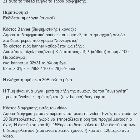
Σε αυτό το thread εξηγώ τα έξοδα διαφήμισης.
Περίπτωση 2)
Εκδίδεται τιμολόγιο (φυσικά).
Κόστος Banner (διαφημιστικής εικόνας) :
Αφορά το διαφημιστικό banner που εμφανίζεται στην αρχική σελίδα.
Στο δεξιά μέρος που γράφει "Συνεργάτες".
Το κόστος ενός banner καθορίζεται ως εξής :
Διαστάσεις πίξελ (οριζόντια) Χ διαστάσεις πίξελ (κάθετα) = τιμή / 100
Παράδειγμα :
ένα banner με 92x31 ανάλυση έχει
92px × 31px = 2852 / 100 = 28,52Ευρώ
Η ελάχιστη τιμή είναι 30Ευρώ το μήνα.
Η Τιμή είναι ανά μήνα, μετά τη λήξη της συμφωνίας του "συνεργάτη"
προς το "website", η διαφήμιση (των banner) διαγράφεται.
Κόστος διαφήμισης εντός του video
Αφορά διαφήμιση που ενσωματώνεται μέσα σε video. Εντός των πρώτων
20 δευτερολέπτων, χωρίς να επηρεάζεται η ροή του προγράμματος η ο
ήχος. Η διαφήμιση κοστίζει 15Ευρώ το δευτερόλεπτο. Μια διαφήμιση των
8 δευτερολέπτων (που είναι αρκετός χρόνος !) κοστίζει 120Ευρώ ανά
video.