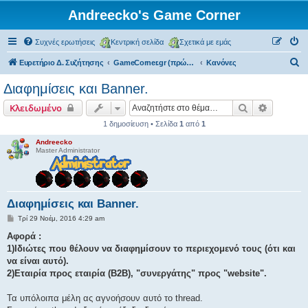
Andreecko's Game Corner
Συχνές ερωτήσεις
Κεντρική σελίδα
Σχετικά με εμάς
Α
Ευρετήριο Δ. Συζήτησης
GameCorner.gr (πρώην Greek Pokemon)
Κανόνες
ν
Διαφημίσεις και Banner.
α
Αναζήτηση
Ειδική α
Κλειδωμένο
ζ
1 δημοσίευση • Σελίδα
1
από
1
ή
Andreecko
τ
Master Administrator
η
σ
η
Διαφημίσεις και Banner.
Δ
Τρί 29 Νοέμ, 2016 4:29 am
η
μ
Αφορά :
ο
1)Ιδιώτες που θέλουν να διαφημίσουν το περιεχομενό τους (ότι και
σ
ί
να είναι αυτό).
ε
2)Εταιρία προς εταιρία (B2B), "συνεργάτης" προς "website".
υ
σ
η
Τα υπόλοιπα μέλη ας αγνοήσουν αυτό το thread.