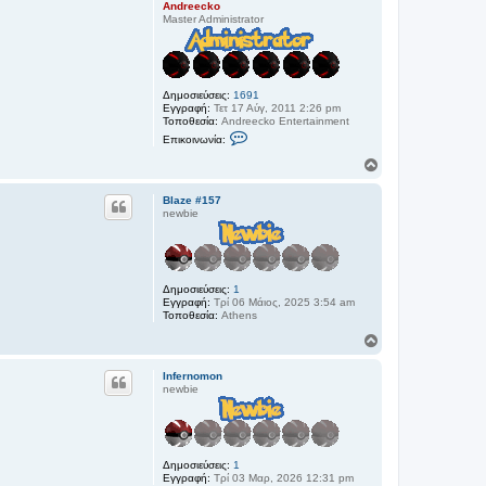
Andreecko
Master Administrator
Δημοσιεύσεις:
1691
Εγγραφή:
Τετ 17 Αύγ, 2011 2:26 pm
Τοποθεσία:
Andreecko Entertainment
Ε
Επικοινωνία:
π
ι
Κ
κ
ο
ο
ρ
ι
Blaze #157
υ
ν
newbie
φ
ω
ν
ή
ί
α
A
Δημοσιεύσεις:
1
n
Εγγραφή:
Τρί 06 Μάιος, 2025 3:54 am
d
Τοποθεσία:
Athens
r
e
Κ
e
ο
c
k
ρ
Infernomon
o
υ
newbie
φ
ή
Δημοσιεύσεις:
1
Εγγραφή:
Τρί 03 Μαρ, 2026 12:31 pm