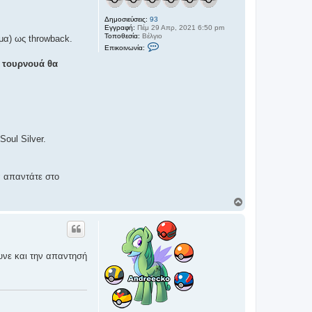
Δημοσιεύσεις:
93
Εγγραφή:
Πέμ 29 Απρ, 2021 6:50 pm
Τοποθεσία:
Βέλγιο
μα) ως throwback.
Ε
Επικοινωνία:
π
ι
 τουρνουά θα
κ
ο
ι
ν
ω
ν
ί
α
D
oul Silver.
e
l
i
b
α απαντάτε στο
i
r
d
Κ
ο
ρ
υ
φ
ή
ουνε και την απαντησή