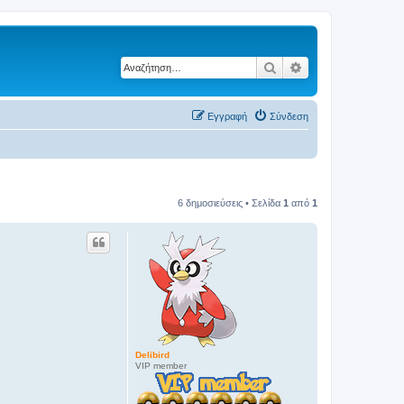
Αναζήτηση
Ειδική αναζήτηση
Εγγραφή
Σύνδεση
6 δημοσιεύσεις • Σελίδα
1
από
1
Delibird
VIP member