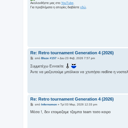
η
Ακολουθήστε μας στο
YouTube
.
Για προβλήματα η απορίες διαβάστε
εδώ
.
Re: Retro tournament Generation 4 (2026)
Δ
από
Blaze #157
»
Δευ 23 Φεβ, 2026 7:57 pm
η
μ
Συμμετέχω Εννοείτε
ο
Άντε να μαζευτούμε μπόλικοι να χτυπήσει redline η νοστ
σ
ί
ε
υ
σ
η
Re: Retro tournament Generation 4 (2026)
Δ
από
Infernomon
»
Τρί 03 Μαρ, 2026 12:33 pm
η
μ
Μέσα !, δεν ετοιμαζαμε τζαμπα team τοσο καιρο
ο
σ
ί
ε