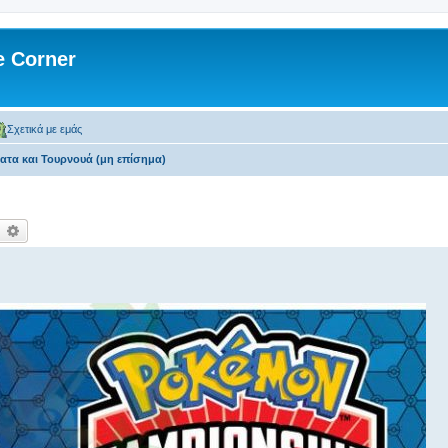
 Corner
Σχετικά με εμάς
τα και Τουρνουά (μη επίσημα)
ναζήτηση
Ειδική αναζήτηση