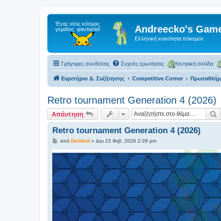
Andreecko's Game
Ελληνική κοινότητα πόκεμον
Γρήγορες συνδέσεις
Συχνές ερωτήσεις
Κεντρική σελίδα
Ευρετήριο Δ. Συζήτησης
Competitive Corner
Πρωταθλήμα
Retro tournament Generation 4 (2026)
Α
Απάντηση
Retro tournament Generation 4 (2026)
Δ
από
Delibird
»
Δευ 23 Φεβ, 2026 2:28 pm
η
μ
ο
σ
ί
ε
υ
σ
η