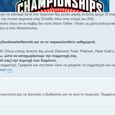
γία να κάνουμε ξανά ένα τουρνουά 4ης γενιάς μικρής έκτασης (μέχρι 32 άτο
ε την έννοια τουρνουά στην Ελλάδα πίσω στην εποχή του 2011.
σκολο λόγω ότι οι σέρβερ δεν είναι πλέον Online. Οπότε ως μόνη επιλογή
το
να η στην Θεσσαλονίκη.
ς/bookmarks/favorite και να το παρακολουθείτε καθημερινά.
 Όπως επίσης δισκέτα 4ης γενιάς Diamond, Pearl, Platinum, Heart Gold η S
έχω, ώστε να καταχωρήσουμε την συμμετοχή σας.
ίλ σας) την περιοχή που διαμένετε.
συμμετοχή. Γραφτείτε και στο forum ώστε να μπορείτε να συμμετέχετε και ν
forum
εδώ
.
ναγνώστη μας να ξεκινήσει η διαδικασία για να γίνει το τουρνουά. Περιμέν