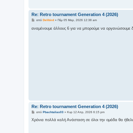
υ
σ
η
Re: Retro tournament Generation 4 (2026)
Δ
από
Delibird
»
Πέμ 05 Μαρ, 2026 12:38 am
η
μ
αναμένουμε άλλους 6 για να μπορούμε να οργανώσουμε 
ο
σ
ί
ε
υ
σ
η
Re: Retro tournament Generation 4 (2026)
Δ
από
Pbachtalias03
»
Κυρ 12 Απρ, 2026 6:15 pm
η
μ
Χρόνια πολλά καλή Ανάσταση σε όλοι την ομάδα θα ήθελ
ο
σ
ί