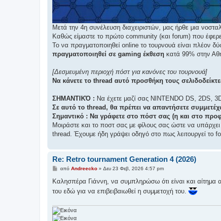
Μετά την 4η συνέλευση διαχειριστών, μας ήρθε μια νοσταλ
Καθώς είμαστε το πρώτο community (και forum) που έφερ
Το να πραγματοποιηθεί online το τουρνουά είναι πλέον δύ
πραγματοποιηθεί σε gaming έκθεση
κατά 99% στην Αθή
[Δεσμευμένη περιοχή πόστ για κανόνες του τουρνουά]
Να κάνετε το thread αυτό προσθήκη τους σελιδοδείκτε
ΣΗΜΑΝΤΙΚΌ :
Να έχετε μαζί σας NINTENDO DS, 2DS, 3DS.
Σε αυτό το thread, θα πρέπει να απαντήσετε συμμετ
Σημαντικό : Να γράφετε στο πόστ σας (η και στο προφ
Μοιράστε και το ποστ σας με φίλους σας ώστε να υπάρχει 
thread. Έχουμε ήδη γράψει οδηγό στο πως λειτουργεί το 
Re: Retro tournament Generation 4 (2026)
Δ
από
Andreecko
»
Δευ 23 Φεβ, 2026 4:57 pm
η
μ
Καλησπέρα Γιάννη, να συμπληρώσω ότι είναι και αίτημα α
ο
του εδώ για να επιβειβαιωθεί η συμμετοχή του.
σ
ί
ε
υ
σ