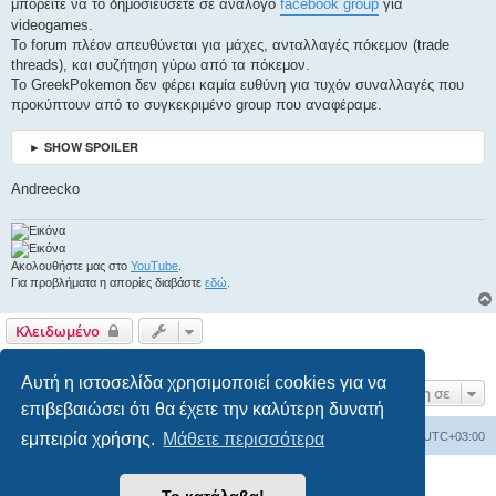
μπορείτε να το δημοσιεύσετε σε ανάλογο
facebook group
για
videogames.
Το forum πλέον απευθύνεται για μάχες, ανταλλαγές πόκεμον (trade
threads), και συζήτηση γύρω από τα πόκεμον.
Το GreekPokemon δεν φέρει καμία ευθύνη για τυχόν συναλλαγές που
προκύπτουν από το συγκεκριμένο group που αναφέραμε.
► SHOW SPOILER
Andreecko
Ακολουθήστε μας στο
YouTube
.
Για προβλήματα η απορίες διαβάστε
εδώ
.
Κλειδωμένο
1 δημοσίευση • Σελίδα
1
από
1
Αυτή η ιστοσελίδα χρησιμοποιεί cookies για να
Μετάβαση σε
επιβεβαιώσει ότι θα έχετε την καλύτερη δυνατή
Ευρετήριο Δ. Συζήτησης
Όλοι οι χρόνοι είναι
UTC+03:00
εμπειρία χρήσης.
Μάθετε περισσότερα
Δημιουργήθηκε από
phpBB
® Forum Software © phpBB Limited