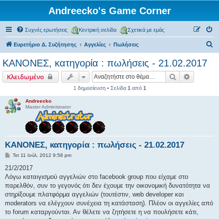
Andreecko's Game Corner
Συχνές ερωτήσεις
Κεντρική σελίδα
Σχετικά με εμάς
Α
Ευρετήριο Δ. Συζήτησης
Αγγελίες
Πωλήσεις
ν
ΚΑΝΟΝΕΣ, κατηγορία : πωλήσεις - 21.02.2017
α
Αναζήτηση
Ειδική α
Κλειδωμένο
ζ
1 δημοσίευση • Σελίδα
1
από
1
ή
Andreecko
τ
Master Administrator
η
σ
η
ΚΑΝΟΝΕΣ, κατηγορία : πωλήσεις - 21.02.2017
Δ
Τετ 11 Ιούλ, 2012 9:58 pm
η
μ
21/2/2017
ο
Λόγω καταιγισμού αγγελιών στο facebook group που είχαμε στο
σ
ί
παρελθόν, συν το γεγονός ότι δεν έχουμε την οικονομική δυνατότητα να
ε
στηρίξουμε πλατφόρμα αγγελιών (τουτέστιν, web developer και
υ
σ
moderators να ελέγχουν συνέχεια τη κατάσταση). Πλέον οι αγγελίες από
η
το forum καταργούνται. Αν θέλετε να ζητήσετε η να πουλήσετε κάτι,