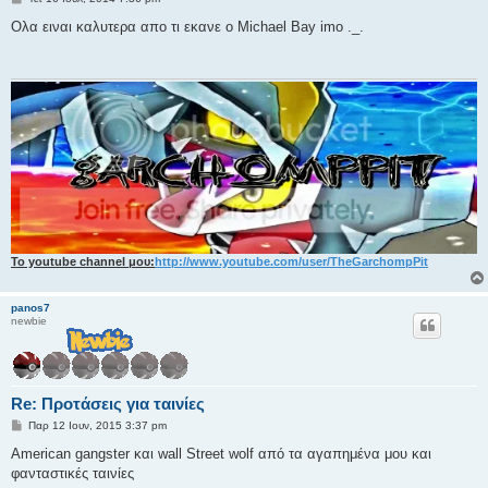
η
μ
Ολα ειναι καλυτερα απο τι εκανε ο Michael Bay imo ._.
ο
σ
ί
ε
υ
σ
η
Το youtube channel μου:
http://www.youtube.com/user/TheGarchompPit
panos7
newbie
Re: Προτάσεις για ταινίες
Δ
Παρ 12 Ιουν, 2015 3:37 pm
η
μ
American gangster και wall Street wolf από τα αγαπημένα μου και
ο
φανταστικές ταινίες
σ