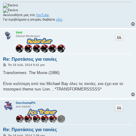
υ
σ
η
Ακολουθήστε μας στο
YouTube
.
Για προβλήματα η απορίες διαβάστε
εδώ
.
Void
Global Moderator
Re: Προτάσεις για ταινίες
Δ
Τετ 16 Ιούλ, 2014 6:41 pm
η
μ
Transformers: The Movie (1986)
ο
σ
ί
Είναι καλύτερη από του Michael Bay όλες τις ταινίες..και έχει και το
ε
πιασαρικό theme των Lion....*TRANSFORMERSSSSS*
υ
σ
η
GarchompPit
ace trainer
Re: Προτάσεις για ταινίες
Δ
Τετ 16 Ιούλ, 2014 7:36 pm