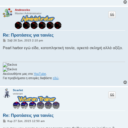
ί
ε
υ
Andreecko
σ
Master Administrator
η
Re: Προτάσεις για ταινίες
Δ
Σάβ 26 Σεπ, 2015 2:10 pm
η
μ
Pearl harbor εγώ είδα, καταπληκτική ταινία, αρκετά σκληρή αλλά αξίζει.
ο
σ
ί
ε
υ
σ
η
Ακολουθήστε μας στο
YouTube
.
Για προβλήματα η απορίες διαβάστε
εδώ
.
Scarlet
veteran
Re: Προτάσεις για ταινίες
Δ
Κυρ 27 Σεπ, 2015 12:50 am
η
μ