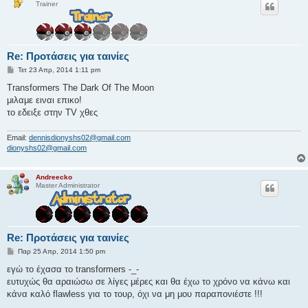
Trainer
Re: Προτάσεις για ταινίες
Δ
Τετ 23 Απρ, 2014 1:11 pm
η
μ
Τransformers The Dark Of The Moon
ο
μιλαμε ειναι επικο!
σ
ί
το εδειξε στην TV χθες
ε
υ
σ
Email:
dennisdionyshs02@gmail.com
η
dionyshs02@gmail.com
Andreecko
Master Administrator
Re: Προτάσεις για ταινίες
Δ
Παρ 25 Απρ, 2014 1:50 pm
η
μ
εγώ το έχασα το transformers -_-
ο
ευτυχώς θα αραιώσω σε λίγες μέρες και θα έχω το χρόνο να κάνω και
σ
ί
κάνα καλό flawless για το τουρ, όχι να μη μου παραπονιέστε !!!
ε