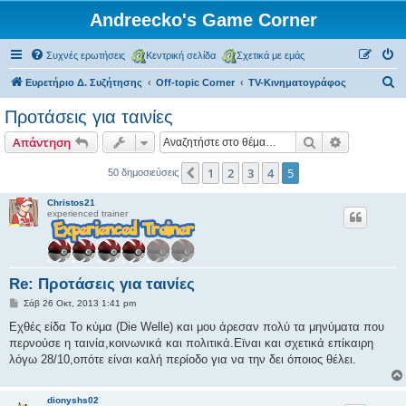
Andreecko's Game Corner
Συχνές ερωτήσεις
Κεντρική σελίδα
Σχετικά με εμάς
Α
Ευρετήριο Δ. Συζήτησης
Off-topic Corner
TV-Κινηματογράφος
ν
Προτάσεις για ταινίες
α
Αναζήτηση
Ειδική ανα
Απάντηση
ζ
ή
1
2
3
4
5
Προηγούμενη
50 δημοσιεύσεις
τ
Christos21
η
experienced trainer
σ
η
Re: Προτάσεις για ταινίες
Δ
Σάβ 26 Οκτ, 2013 1:41 pm
η
μ
Εχθές είδα Το κύμα (Die Welle) και μου άρεσαν πολύ τα μηνύματα που
ο
περνούσε η ταινία,κοινωνικά και πολιτικά.Εϊναι και σχετικά επίκαιρη
σ
ί
λόγω 28/10,οπότε είναι καλή περίοδο για να την δει όποιος θέλει.
ε
υ
σ
η
dionyshs02