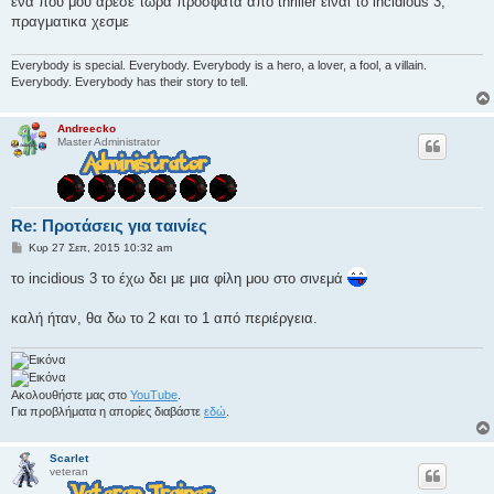
ενα που μου αρεσε τωρα προσφατα απο thriller ειναι το incidious 3,
ο
πραγματικα χεσμε
σ
ί
ε
υ
Everybody is special. Everybody. Everybody is a hero, a lover, a fool, a villain.
σ
Everybody. Everybody has their story to tell.
η
Andreecko
Master Administrator
Re: Προτάσεις για ταινίες
Δ
Κυρ 27 Σεπ, 2015 10:32 am
η
μ
το incidious 3 το έχω δει με μια φίλη μου στο σινεμά
ο
σ
ί
καλή ήταν, θα δω το 2 και το 1 από περιέργεια.
ε
υ
σ
η
Ακολουθήστε μας στο
YouTube
.
Για προβλήματα η απορίες διαβάστε
εδώ
.
Scarlet
veteran