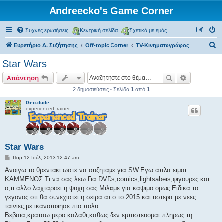
Andreecko's Game Corner
Συχνές ερωτήσεις
Κεντρική σελίδα
Σχετικά με εμάς
Α
Ευρετήριο Δ. Συζήτησης
Off-topic Corner
TV-Κινηματογράφος
ν
Star Wars
α
Αναζήτηση
Ειδική ανα
Απάντηση
ζ
2 δημοσιεύσεις • Σελίδα
1
από
1
ή
Geo-dude
τ
experienced trainer
η
σ
η
Star Wars
Δ
Παρ 12 Ιούλ, 2013 12:47 am
η
μ
Ανοιγω το θρεντακι ωστε να συζηταμε για SW.Εγω απλα ειμαι
ο
ΚΑΜΜΕΝΟΣ.Τι να σας λεω.Για DVDs,comics,lightsabers,φιγουρες και
σ
ί
ο,τι αλλο λαχταραει η ψυχη σας.Μιλαμε για καψιμο ομως.Ειδικα το
ε
γεγονος οτι θα συνεχιστει η σειρα απο το 2015 και υστερα με νεες
υ
σ
ταινιες,με ικανοποιησε πιο πολυ.
η
Βεβαια,κραταω μκρο καλαθι,καθως δεν εμπιστευομαι πληρως τη