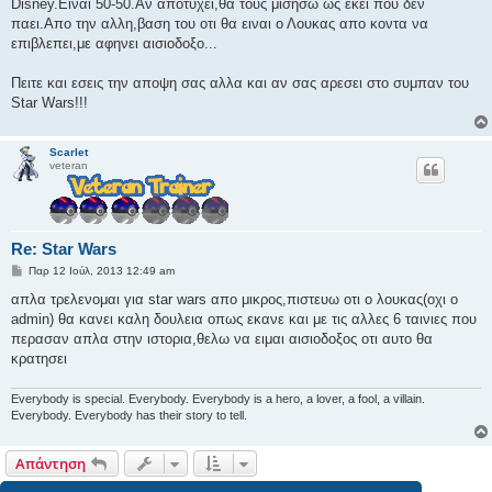
Disney.Ειναι 50-50.Αν αποτυχει,θα τους μισησω ως εκει που δεν
παει.Απο την αλλη,βαση του οτι θα ειναι ο Λουκας απο κοντα να
επιβλεπει,με αφηνει αισιοδοξο...
Πειτε και εσεις την αποψη σας αλλα και αν σας αρεσει στο συμπαν του
Star Wars!!!
Scarlet
veteran
Re: Star Wars
Δ
Παρ 12 Ιούλ, 2013 12:49 am
η
μ
απλα τρελενομαι για star wars απο μικρος,πιστευω οτι ο λουκας(οχι ο
ο
admin) θα κανει καλη δουλεια οπως εκανε και με τις αλλες 6 ταινιες που
σ
ί
περασαν απλα στην ιστορια,θελω να ειμαι αισιοδοξος οτι αυτο θα
ε
κρατησει
υ
σ
η
Everybody is special. Everybody. Everybody is a hero, a lover, a fool, a villain.
Everybody. Everybody has their story to tell.
Απάντηση
2 δημοσιεύσεις • Σελίδα
1
από
1