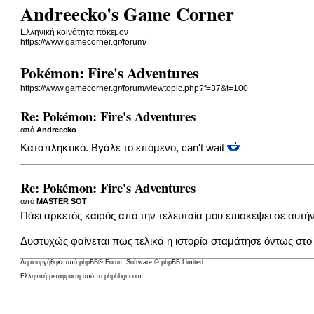
Andreecko's Game Corner
Ελληνική κοινότητα πόκεμον
https://www.gamecorner.gr/forum/
Pokémon: Fire's Adventures
https://www.gamecorner.gr/forum/viewtopic.php?f=37&t=100
Re: Pokémon: Fire's Adventures
από
Andreecko
Καταπληκτικό. Βγάλε το επόμενο, can't wait
Re: Pokémon: Fire's Adventures
από
MASTER SOT
Πάει αρκετός καιρός από την τελευταία μου επισκέψει σε αυτήν
Δυστυχώς φαίνεται πως τελικά η ιστορία σταμάτησε όντως στο
Δημιουργήθηκε από
phpBB
® Forum Software © phpBB Limited
Ελληνική μετάφραση από το
phpbbgr.com