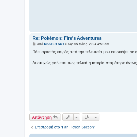
Re: Pokémon: Fire's Adventures
Δ
από
MASTER SOT
»
Κυρ 05 Μάιος, 2024 4:59 am
η
μ
Πάει αρκετός καιρός από την τελευταία μου επισκέψει σε α
ο
σ
ί
Δυστυχώς φαίνεται πως τελικά η ιστορία σταμάτησε όντως
ε
υ
σ
η
Απάντηση
Επιστροφή στο “Fan Fiction Section”