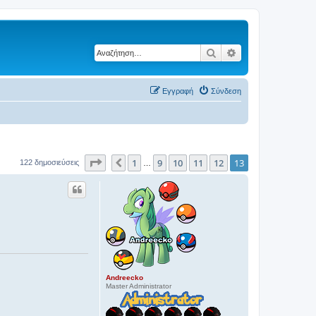
Αναζήτηση
Ειδική αναζήτηση
Εγγραφή
Σύνδεση
Σελίδα
13
από
13
1
9
10
11
12
13
Προηγούμενη
122 δημοσιεύσεις
…
Andreecko
Master Administrator