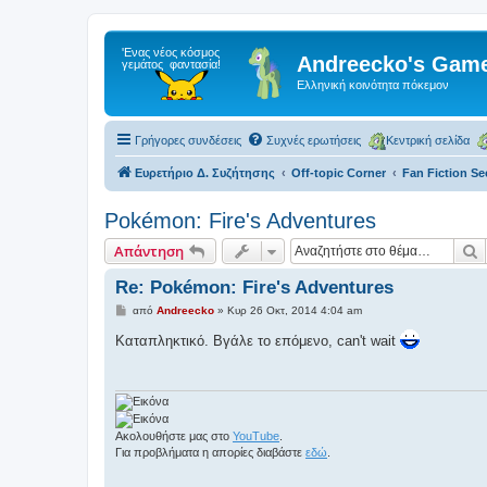
Andreecko's Game
Ελληνική κοινότητα πόκεμον
Γρήγορες συνδέσεις
Συχνές ερωτήσεις
Κεντρική σελίδα
Ευρετήριο Δ. Συζήτησης
Off-topic Corner
Fan Fiction Se
Pokémon: Fire's Adventures
Α
Απάντηση
Re: Pokémon: Fire's Adventures
Δ
από
Andreecko
»
Κυρ 26 Οκτ, 2014 4:04 am
η
μ
Καταπληκτικό. Βγάλε το επόμενο, can't wait
ο
σ
ί
ε
υ
σ
η
Ακολουθήστε μας στο
YouTube
.
Για προβλήματα η απορίες διαβάστε
εδώ
.