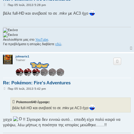
Δ
Παρ 05 Ιούλ, 2013 5:28 pm
η
μ
βάλε full-HD και ανεβασέ το σε .mkv με AC3 ήχο
ο
σ
ί
ε
υ
σ
η
Ακολουθήστε μας στο
YouTube
.
Για προβλήματα η απορίες διαβάστε
εδώ
.
johnaris1
Trainer
Re: Pokémon: Fire's Adventures
Δ
Παρ 05 Ιούλ, 2013 5:42 pm
η
μ
ο
Pokemon640 έγραψε:
σ
ί
βάλε full-HD και ανεβασέ το σε .mkv με AC3 ήχο
ε
υ
σ
χαχα
!! Σίγουρα δεν εννοώ αυτό... επειδή είχα πολύ καιρό να
η
γράψω, λέω μήπως η ποιότητα της ιστορίας μειώθηκε.......!!