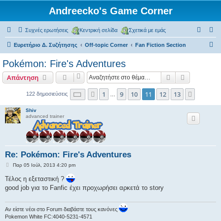
Andreecko's Game Corner
Συχνές ερωτήσεις
Κεντρική σελίδα
Σχετικά με εμάς
Α
Ευρετήριο Δ. Συζήτησης
Off-topic Corner
Fan Fiction Section
ν
Pokémon: Fire's Adventures
α
Αναζήτηση
Ειδική ανα
Απάντηση
ζ
ή
Σελίδα
11
από
13
1
9
10
11
12
13
Προηγούμενη
Επόμεν
122 δημοσιεύσεις
…
τ
Shiv
η
advanced trainer
σ
η
Re: Pokémon: Fire's Adventures
Δ
Παρ 05 Ιούλ, 2013 4:20 pm
η
μ
Τέλος η εξεταστική ?
ο
good job για το Fanfic έχει προχωρήσει αρκετά το story
σ
ί
ε
υ
Αν είστε νέοι στο Forum διαβάστε τους κανόνες
σ
Pokemon White FC:4040-5231-4571
η