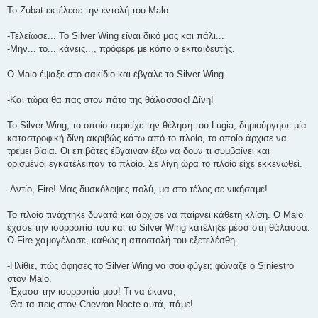
To Zubat εκτέλεσε την εντολή του Malo.
-Τελείωσε... Το Silver Wing είναι δικό μας και πάλι...
-Μην... το... κάνεις..., πρόφερε με κόπο ο εκπαιδευτής.
O Malo έψαξε στο σακίδιο και έβγαλε το Silver Wing.
-Και τώρα θα πας στον πάτο της θάλασσας! Δίνη!
Το Silver Wing, το οποίο περιείχε την θέληση του Lugia, δημιούργησε μία
καταστροφική δίνη ακριβώς κάτω από το πλοίο, το οποίο άρχισε να
τρέμει βίαια. Οι επιβάτες έβγαιναν έξω να δουν τι συμβαίνει και
ορισμένοι εγκατέλειπαν το πλοίο. Σε λίγη ώρα το πλοίο είχε εκκενωθεί.
-Αντίο, Fire! Μας δυσκόλεψες πολύ, μα στο τέλος σε νικήσαμε!
Το πλοίο τινάχτηκε δυνατά και άρχισε να παίρνει κάθετη κλίση. Ο Malo
έχασε την ισορροπία του και το Silver Wing κατέληξε μέσα στη θάλασσα.
Ο Fire χαμογέλασε, καθώς η αποστολή του εξετελέσθη.
-Ηλίθιε, πώς άφησες το Silver Wing να σου φύγει; φώναζε ο Siniestro
στον Malo.
-Έχασα την ισορροπία μου! Τι να έκανα;
-Θα τα πεις στον Chevron Nocte αυτά, πάμε!