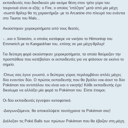
εκπαιδευτές που διεκδικούν μία ακόμα θέση στον τρίτο γύρο του
τουρνουά είναι οι εξής: ο Fire, ο οποίος “επέζησε” μετά από μία μάχη
-σωστό θρίλερ θα τη χαρακτήριζα- με το Arcanine στο πλευρό του ενάντια
στο Tauros του Malo...
Ακούστηκαν χειροκροτήματα από τους θεατές.
-...και ο Siniestro, ο οποίος κατάφερε να νικήσει το Hitmontop του
Emmerich με το Kangaskhan του, επίσης σε μια μάχη-θρίλερ!
Για δεύτερη φορά ακούστηκαν χειροκροτήματα, τα οποία θαύμαζαν την
προσπάθεια που κατέβαλαν οι εκπαιδευτές για να φτάσουν σε εκείνο το
σημείο.
-Όπως σας έγινε γνωστό, ο δεύτερος γύρος περιλαμβάνει απλές μάχες
δύο εναντίον δύο. Ο πρώτος εκπαιδευτής που θα βγάλει νοκ-άουτ τα δύο
Pokémon του αντιπάλου του είναι και ο νικητής! Κάθε εκπαιδευτής έχει
δικαίωμα να αλλάξει μία φορά το Pokémon του. Είστε έτοιμοι;
Οι δύο εκπαιδευτές έγνεψαν καταφατικά.
-Διαγωνιζόμενοι, θα αποκαλύψετε ταυτόχρονα τα Pokémon σας!
Διάλεξαν τις Poké Balls των πρώτων Pokémon που θα έβαζαν στη μάχη.