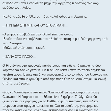
συνόδευσαν τον εκπαιδευτή μέχρι την αρχή της τεράστιας σκάλας-
εισόδου του πλοίου.
-Καλό ταξίδι, Fire! Όλα να πάνε καλά! φώναξε η Jasmine.
...ΤΗΝ ΙΔΙΑ ΣΤΙΓΜΗ, ΚΑΠΟΥ ΣΤΟ ΛΙΜΑΝΙ...
-Ο μικρός επιβιβάζεται στο πλοίο! είπε μια φωνή.
-Βρείτε τρόπο να εισβάλετε στο πλοίο! ακούστηκε μια δεύτερη φωνή από
ένα Pokégear.
-Μάλιστα! υπάκουσε η φωνή.
...ΞΑΝΑ ΣΤΟ ΠΛΟΙΟ...
Ο Fire βγήκε στο πρυμναίο κατάστρωμα και είδε από μακριά τα δύο
κορίτσια να τον χαιρετούν. Εν τέλει, σε δέκα λεπτά το πλοίο άρχισε να
κινείται αργά. Βγήκε αργά και προσεκτικά από το χώρο του λιμανιού της
Olivine και απομακρύνθηκε από την πόλη Olivine. Ακούστηκε μια φωνή
από τα μεγάφωνα:
-Σας καλοσωρίζουμε στο πλοίο “Cianwood” με προορισμό την πόλη
Cianwood! Η διάρκεια του ταξιδιού είναι 2 ημέρες. Σε λίγη ώρα θα
ξεκινήσουν οι εγγραφές για το Battle Ship Tournament, ένα φιλικό
τουρνουά που πραγματοποιείται σε όλα τα πλοία της γραμμής, ως
προετοιμασία για τις μάχες των εκπαιδευτών στα Γυμναστήρια της