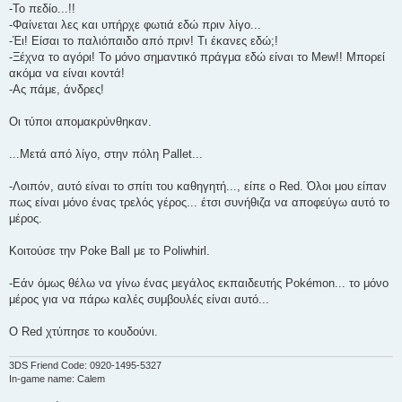
-Το πεδίο...!!
-Φαίνεται λες και υπήρχε φωτιά εδώ πριν λίγο...
-Έι! Είσαι το παλιόπαιδο από πριν! Τι έκανες εδώ;!
-Ξέχνα το αγόρι! Το μόνο σημαντικό πράγμα εδώ είναι το Mew!! Μπορεί
ακόμα να είναι κοντά!
-Ας πάμε, άνδρες!
Οι τύποι απομακρύνθηκαν.
...Μετά από λίγο, στην πόλη Pallet...
-Λοιπόν, αυτό είναι το σπίτι του καθηγητή..., είπε ο Red. Όλοι μου είπαν
πως είναι μόνο ένας τρελός γέρος... έτσι συνήθιζα να αποφεύγω αυτό το
μέρος.
Κοιτούσε την Poke Ball με το Poliwhirl.
-Εάν όμως θέλω να γίνω ένας μεγάλος εκπαιδευτής Pokémon... το μόνο
μέρος για να πάρω καλές συμβουλές είναι αυτό...
O Red χτύπησε το κουδούνι.
3DS Friend Code: 0920-1495-5327
In-game name: Calem