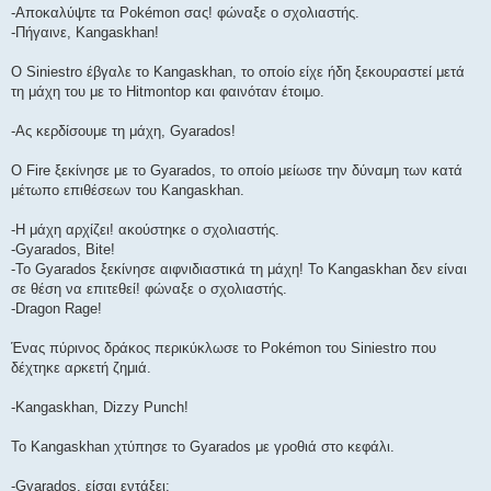
-Αποκαλύψτε τα Pokémon σας! φώναξε ο σχολιαστής.
-Πήγαινε, Kangaskhan!
O Siniestro έβγαλε το Kangaskhan, το οποίο είχε ήδη ξεκουραστεί μετά
τη μάχη του με το Hitmontop και φαινόταν έτοιμο.
-Ας κερδίσουμε τη μάχη, Gyarados!
O Fire ξεκίνησε με το Gyarados, το οποίο μείωσε την δύναμη των κατά
μέτωπο επιθέσεων του Kangaskhan.
-Η μάχη αρχίζει! ακούστηκε ο σχολιαστής.
-Gyarados, Bite!
-Το Gyarados ξεκίνησε αιφνιδιαστικά τη μάχη! Το Kangaskhan δεν είναι
σε θέση να επιτεθεί! φώναξε ο σχολιαστής.
-Dragon Rage!
Ένας πύρινος δράκος περικύκλωσε το Pokémon του Siniestro που
δέχτηκε αρκετή ζημιά.
-Kangaskhan, Dizzy Punch!
Το Kangaskhan χτύπησε το Gyarados με γροθιά στο κεφάλι.
-Gyarados, είσαι εντάξει;