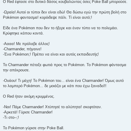
Ο Red έφτασε στο δυτικό δάσος κουβαλώντας όσες Poke Ball μπορούσε.
-Ωραία! Αυτοί οι τύποι δεν είναι εδώ! Θα δώσω εγώ την πρώτη βολή στο
Pokémon φαντασμα! κορόιδεψε πάλι. Τί είναι αυτό;!
Είδε ένα Pokémon που δεν το ήξερε και έναν τύπο να το πολεμάει.
Κρύφτηκε κάπου κοντά.
-Αααα! Με πρόλαβε άλλος!
-Charmander, πήγαινε!
-Ένα Pokémon;! Πρέπει να είναι και αυτός εκπαιδευτής!
Το Charmander πέταξε φωτιά προς το Pokémon. To Pokémon φάντασμα
την απέκρουσε.
-Ουάου! Τι μάχη! Το Pokémon του... είναι ένα Charmander! Όμως αυτό
το λαμπερό Pokémon... δε μοιάζει με κάτι που έχω ξαναδεί!!
Ο Red ήταν ακόμη κρυμμένος.
-Ναι! Πάμε Charmander! Χτύπησέ το αλύπητα! σκεφτόταν.
-Αρκετά! Γύρισε Charmander!
-Τι στο--;!
Το Pokémon γύρισε στην Poke Ball.