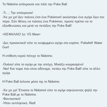
Το Nidorino απέκρουσε και πάλι την Poke Ball.
-Τι...; Την απέκρουσε!
-Χα χα χα! Δεν πιάνεις έτσι ένα Pokémon! ακούστηκε ένα αγόρι λίγο πιο
πέρα. Εάν θέλεις να πιάσεις ένα Pokémon, πρώτα πρέπει να το
εξουθενώσεις και μετά να πετάξεις την Poke Ball!
<ΚΕΦΑΛΑΙΟ 1ο: VS Mew>
-Δες προσεκτικά! είπε το νεοφερμένο αγόρι στο κορίτσι. Poliwhirl! Water
Gun!
Η επίθεση νερού πέτυχε το Nidorino.
-Ουάου! είπε το αγόρι με την απόχη. Μοιάζει κουρασμένο!
-Ναι! Και τώρα που είναι αδύναμο, πετάω την Poke Ball! είπε το άλλο
αγόρι.
Η Poke Ball έκλεισε μέσα της το Nidorino.
-Χα χα χα! Έπιασα το Nidorino! είπε το αγόρι σηκώνοντας ψηλά την
Poke Ball με το Nidorino.
-Φανταστικό!
-Ήταν εκπληκτικό, Red!