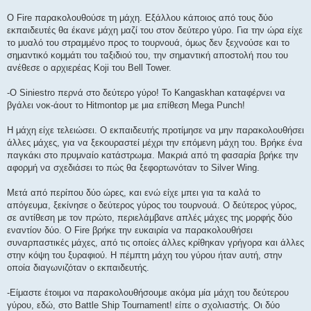
Ο Fire παρακολουθούσε τη μάχη. Εξάλλου κάποιος από τους δύο
εκπαιδευτές θα έκανε μάχη μαζί του στον δεύτερο γύρο. Για την ώρα είχε
το μυαλό του στραμμένο προς το τουρνουά, όμως δεν ξεχνούσε και το
σημαντικό κομμάτι του ταξιδιού του, την σημαντική αποστολή που του
ανέθεσε ο αρχιερέας Koji του Bell Tower.
-O Siniestro περνά στο δεύτερο γύρο! Το Kangaskhan καταφέρνει να
βγάλει νοκ-άουτ το Hitmontop με μια επίθεση Mega Punch!
Η μάχη είχε τελειώσει. Ο εκπαιδευτής προτίμησε να μην παρακολουθήσει
άλλες μάχες, για να ξεκουραστεί μέχρι την επόμενη μάχη του. Βρήκε ένα
παγκάκι στο πρυμναίο κατάστρωμα. Μακριά από τη φασαρία βρήκε την
αφορμή να σχεδιάσει το πώς θα ξεφορτωνόταν το Silver Wing.
Μετά από περίπου δύο ώρες, και ενώ είχε μπει για τα καλά το
απόγευμα, ξεκίνησε ο δεύτερος γύρος του τουρνουά. Ο δεύτερος γύρος,
σε αντίθεση με τον πρώτο, περιελάμβανε απλές μάχες της μορφής δύο
εναντίον δύο. Ο Fire βρήκε την ευκαιρία να παρακολουθήσει
συναρπαστικές μάχες, από τις οποίες άλλες κρίθηκαν γρήγορα και άλλες
στην κόψη του ξυραφιού. Η πέμπτη μάχη του γύρου ήταν αυτή, στην
οποία διαγωνιζόταν ο εκπαιδευτής.
-Είμαστε έτοιμοι να παρακολουθήσουμε ακόμα μία μάχη του δεύτερου
γύρου, εδώ, στο Battle Ship Tournament! είπε ο σχολιαστής. Οι δύο