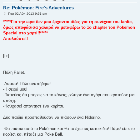
Re: Pokémon: Fire's Adventures
Δ
Παρ 02 Αύγ, 2013 9:51 pm
η
μ
*****Για την ώρα δεν μου έρχονται ιδέες για τη συνέχεια του fanfic,
ο
όμως αποφάσισα χαλαρά να μεταφέρω το 1ο chapter του Pokemon
σ
ί
Special στο χαρτί!!*****
ε
Απολαύστε!!
υ
σ
η
[hr]
Πόλη Pallet.
-Ααααα! Πάλι αναπήδησε!
-Η σειρά μου!
-Πιστεύεις ότι μπορείς να το κάνεις; ρώτησε ένα αγόρι που κρατούσε μια
απόχη.
-Ησύχασε! απάντησε ένα κορίτσι.
Δύο παιδιά προσπαθούσαν να πιάσουν ένα Nidorino.
-Θα πιάσω αυτό το Pokémon και θα το έχω ως κατοικίδιο! Πάμε! είπε το
κορίτσι και πέταξε μια Poke Ball.