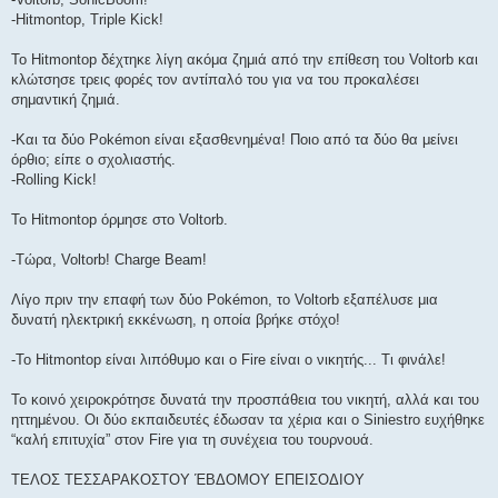
-Hitmontop, Triple Kick!
Το Hitmontop δέχτηκε λίγη ακόμα ζημιά από την επίθεση του Voltorb και
κλώτσησε τρεις φορές τον αντίπαλό του για να του προκαλέσει
σημαντική ζημιά.
-Και τα δύο Pokémon είναι εξασθενημένα! Ποιο από τα δύο θα μείνει
όρθιο; είπε ο σχολιαστής.
-Rolling Kick!
Το Hitmontop όρμησε στο Voltorb.
-Τώρα, Voltorb! Charge Beam!
Λίγο πριν την επαφή των δύο Pokémon, το Voltorb εξαπέλυσε μια
δυνατή ηλεκτρική εκκένωση, η οποία βρήκε στόχο!
-Το Hitmontop είναι λιπόθυμο και ο Fire είναι ο νικητής... Τι φινάλε!
Το κοινό χειροκρότησε δυνατά την προσπάθεια του νικητή, αλλά και του
ηττημένου. Οι δύο εκπαιδευτές έδωσαν τα χέρια και ο Siniestro ευχήθηκε
“καλή επιτυχία” στον Fire για τη συνέχεια του τουρνουά.
ΤΕΛΟΣ ΤΕΣΣΑΡΑΚΟΣΤΟΥ ΈΒΔΟΜΟΥ ΕΠΕΙΣΟΔΙΟΥ