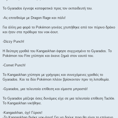
Το Gyarados έγνεψε καταφατικά προς τον εκπαιδευτή του.
-Ας επιτεθούμε με Dragon Rage και πάλι!
Για άλλη μια φορά το Pokémon γονέας χτυπήθηκε από τον πύρινο δράκο
και ήταν στα πρόθυρα του νοκ-άουτ.
-Dizzy Punch!
Η δεύτερη γροθιά του Kangaskhan άφησε συγχυσμένο το Gyarados. To
Pokémon του Fire χτύπησε και έκανε ζημιά στον εαυτό του.
-Comet Punch!
Το Kangaskhan χτύπησε με γρήγορες και συνεχόμενες γροθιές το
Gyarados. Και τα δύο Pokémon πλέον βρίσκονταν πριν τη λιποθυμία.
-Gyarados, μια τελευταία επίθεση και είμαστε μπροστά!
Το Gyarados μάζεψε όσες δυνάμεις είχε σε μια τελευταία επίθεση Tackle.
Το Kangaskhan νικήθηκε.
-Kangaskhan, όχι! Γύρισε!
-To Kangaskhan βγήκε νοκ-άουτ! Για να δούμε ποιο θα είναι το επόμενο