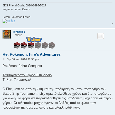
3DS Friend Code: 0920-1495-5327
In-game name: Calem
Glitch Pokémon Eater!
johnaris1
Trainer
Re: Pokémon: Fire's Adventures
Δ
Πέμ 30 Ιαν, 2014 11:56 pm
η
μ
Pokémon: Johto Conquest
ο
σ
ί
Τεσσαρακοστό Όγδοο Επεισόδιο
ε
Τίτλος:
Το ναυάγιο!
υ
σ
η
Ο Fire, ύστερα από τη νίκη και την πρόκρισή του στον τρίτο γύρο του
Battle Ship Tournament, είχε αρκετό ελεύθερο χρόνο και έτσι αποφάσισε
για άλλη μία φορά να παρακολουθήσει τις υπόλοιπες μάχες του δεύτερου
γύρου. Οι τελευταίες μάχες έγιναν το βράδυ, υπό τα φώτα των
προβολέων της αρένας, οπότε και ολοκληρώθηκαν.