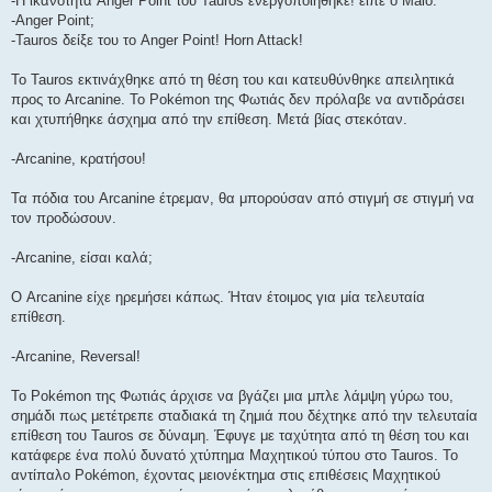
-Η ικανότητα Anger Point του Tauros ενεργοποιήθηκε! είπε ο Malo.
-Anger Point;
-Tauros δείξε του το Anger Point! Horn Attack!
To Tauros εκτινάχθηκε από τη θέση του και κατευθύνθηκε απειλητικά
προς το Arcanine. To Pokémon της Φωτιάς δεν πρόλαβε να αντιδράσει
και χτυπήθηκε άσχημα από την επίθεση. Μετά βίας στεκόταν.
-Arcanine, κρατήσου!
Τα πόδια του Arcanine έτρεμαν, θα μπορούσαν από στιγμή σε στιγμή να
τον προδώσουν.
-Arcanine, είσαι καλά;
Ο Arcanine είχε ηρεμήσει κάπως. Ήταν έτοιμος για μία τελευταία
επίθεση.
-Arcanine, Reversal!
To Pokémon της Φωτιάς άρχισε να βγάζει μια μπλε λάμψη γύρω του,
σημάδι πως μετέτρεπε σταδιακά τη ζημιά που δέχτηκε από την τελευταία
επίθεση του Tauros σε δύναμη. Έφυγε με ταχύτητα από τη θέση του και
κατάφερε ένα πολύ δυνατό χτύπημα Μαχητικού τύπου στο Tauros. Το
αντίπαλο Pokémon, έχοντας μειονέκτημα στις επιθέσεις Μαχητικού