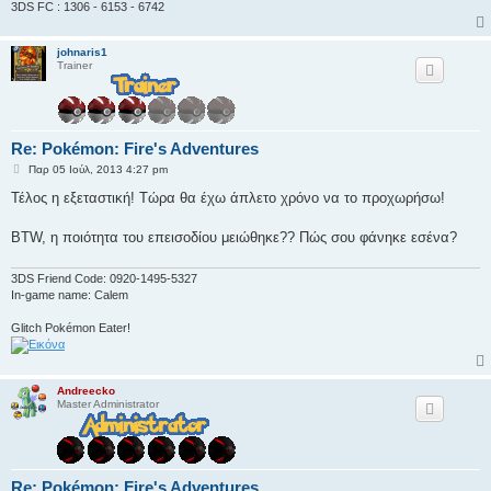
3DS FC : 1306 - 6153 - 6742
johnaris1
Trainer
Re: Pokémon: Fire's Adventures
Δ
Παρ 05 Ιούλ, 2013 4:27 pm
η
μ
Τέλος η εξεταστική! Τώρα θα έχω άπλετο χρόνο να το προχωρήσω!
ο
σ
ί
BTW, η ποιότητα του επεισοδίου μειώθηκε?? Πώς σου φάνηκε εσένα?
ε
υ
σ
3DS Friend Code: 0920-1495-5327
η
In-game name: Calem
Glitch Pokémon Eater!
Andreecko
Master Administrator
Re: Pokémon: Fire's Adventures