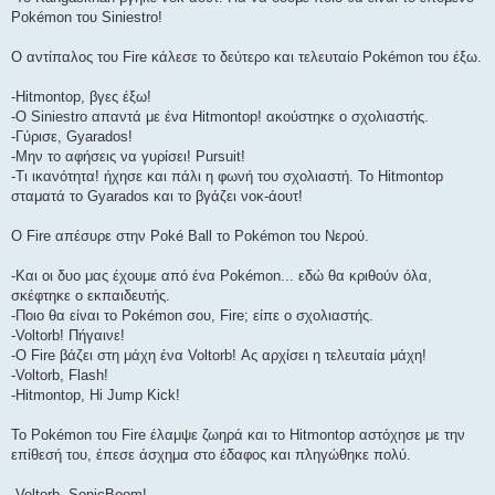
Pokémon του Siniestro!
Ο αντίπαλος του Fire κάλεσε το δεύτερο και τελευταίο Pokémon του έξω.
-Hitmontop, βγες έξω!
-O Siniestro απαντά με ένα Hitmontop! ακούστηκε ο σχολιαστής.
-Γύρισε, Gyarados!
-Μην το αφήσεις να γυρίσει! Pursuit!
-Τι ικανότητα! ήχησε και πάλι η φωνή του σχολιαστή. To Hitmontop
σταματά το Gyarados και το βγάζει νοκ-άουτ!
Ο Fire απέσυρε στην Poké Ball το Pokémon του Νερού.
-Και οι δυο μας έχουμε από ένα Pokémon... εδώ θα κριθούν όλα,
σκέφτηκε ο εκπαιδευτής.
-Ποιο θα είναι το Pokémon σου, Fire; είπε ο σχολιαστής.
-Voltorb! Πήγαινε!
-Ο Fire βάζει στη μάχη ένα Voltorb! Ας αρχίσει η τελευταία μάχη!
-Voltorb, Flash!
-Hitmontop, Hi Jump Kick!
Το Pokémon του Fire έλαμψε ζωηρά και το Hitmontop αστόχησε με την
επίθεσή του, έπεσε άσχημα στο έδαφος και πληγώθηκε πολύ.
-Voltorb, SonicBoom!