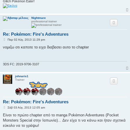
Glitch Pokémon Eater!
Nightmare
professional trainer
Re: Pokémon: Fire's Adventures
Δ
Παρ 02 Αύγ, 2013 11:29 pm
η
μ
νομιζω οτι καποτε το ειχα διαβασει αυτο το chapter
ο
σ
ί
ε
υ
3DS FC: 2019-9706-3107
σ
η
johnaris1
Trainer
Re: Pokémon: Fire's Adventures
Δ
Σάβ 03 Αύγ, 2013 12:05 am
η
μ
Είναι το πρώτο chapter από το manga Pokémon Adventures (Pocket
ο
Monsters Special στην Ιαπωνία)... Δεν είχα τι να κάνω και ήταν σχετικά
σ
ί
εύκολο να το γράψω!
ε