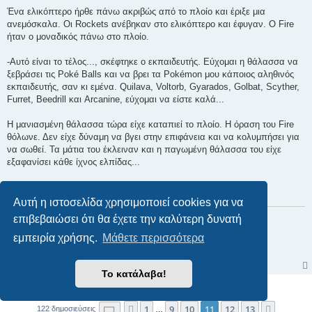
Ένα ελικόπτερο ήρθε πάνω ακριβώς από το πλοίο και έριξε μια
ανεμόσκαλα. Οι Rockets ανέβηκαν στο ελικόπτερο και έφυγαν. Ο Fire
ήταν ο μοναδικός πάνω στο πλοίο.
-Αυτό είναι το τέλος..., σκέφτηκε ο εκπαιδευτής. Εύχομαι η θάλασσα να
ξεβράσει τις Poké Balls και να βρει τα Pokémon μου κάποιος αληθινός
εκπαιδευτής, σαν κι εμένα. Quilava, Voltorb, Gyarados, Golbat, Scyther,
Furret, Beedrill και Arcanine, εύχομαι να είστε καλά...
Η μανιασμένη θάλασσα τώρα είχε καταπιεί το πλοίο. Η όραση του Fire
θόλωνε. Δεν είχε δύναμη να βγει στην επιφάνεια και να κολυμπήσει για
να σωθεί. Τα μάτια του έκλειναν και η παγωμένη θάλασσα του είχε
εξαφανίσει κάθε ίχνος ελπίδας...
ΤΕΛΟΣ ΤΕΣΣΑΡΑΚΟΣΤΟΥ ΌΓΔΟΟΥ ΕΠΕΙΣΟΔΙΟΥ
Αυτή η ιστοσελίδα χρησιμοποιεί cookies για να
3DS Friend Code: 0920-1495-5327
επιβεβαιώσει ότι θα έχετε την καλύτερη δυνατή
In-game name: Calem
εμπειρία χρήσης.
Μάθετε περισσότερα
Glitch Pokémon Eater!
Το κατάλαβα!
Απάντηση
Σελίδα
11
από
13
1
9
10
11
12
13
Προηγούμενη
Επόμεν
122 δημοσιεύσεις
…