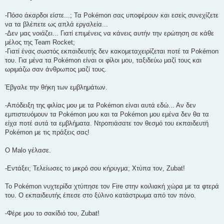
-Πόσο άκαρδοι είστε...; Τα Pokémon σας υποφέρουν και εσείς συνεχίζετε
να τα βλέπετε ως απλά εργαλεία...
-Δεν μας νοιάζει... Γιατί επιμένεις να κάνεις αυτήν την ερώτηση σε κάθε
μέλος της Team Rocket;
-Γιατί ένας σωστός εκπαιδευτής δεν κακομεταχειρίζεται ποτέ τα Pokémon
του. Για μένα τα Pokémon είναι οι φίλοι μου, ταξιδεύω μαζί τους και
ωριμάζω σαν άνθρωπος μαζί τους.
Έβγαλε την θήκη των εμβλημάτων.
-Απόδειξη της φιλίας μου με τα Pokémon είναι αυτά εδώ... Αν δεν
εμπιστευόμουν τα Pokémon μου και τα Pokémon μου εμένα δεν θα τα
είχα ποτέ αυτά τα εμβλήματα. Ντροπιάσατε τον θεσμό του εκπαιδευτή
Pokémon με τις πράξεις σας!
Ο Malo γέλασε.
-Εντάξει; Τελείωσες το μικρό σου κήρυγμα; Χτύπα τον, Zubat!
To Pokémon νυχτερίδα χτύπησε τον Fire στην κοιλιακή χώρα με τα φτερά
του. Ο εκπαιδευτής έπεσε στο ξύλινο κατάστρωμα από τον πόνο.
-Φέρε μου το σακίδιό του, Zubat!