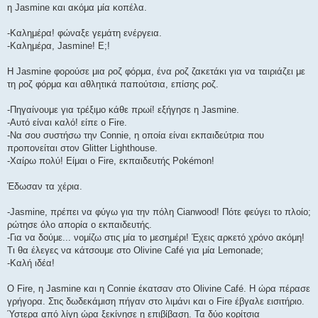
η Jasmine και ακόμα μία κοπέλα.
-Καλημέρα! φώναξε γεμάτη ενέργεια.
-Καλημέρα, Jasmine! Ε;!
Η Jasmine φορούσε μια ροζ φόρμα, ένα ροζ ζακετάκι για να ταιριάζει με
τη ροζ φόρμα και αθλητικά παπούτσια, επίσης ροζ.
-Πηγαίνουμε για τρέξιμο κάθε πρωί! εξήγησε η Jasmine.
-Αυτό είναι καλό! είπε ο Fire.
-Να σου συστήσω την Connie, η οποία είναι εκπαιδεύτρια που
προπονείται στον Glitter Lighthouse.
-Χαίρω πολύ! Είμαι ο Fire, εκπαιδευτής Pokémon!
Έδωσαν τα χέρια.
-Jasmine, πρέπει να φύγω για την πόλη Cianwood! Πότε φεύγει το πλοίο;
ρώτησε όλο απορία ο εκπαιδευτής.
-Για να δούμε... νομίζω στις μία το μεσημέρι! Έχεις αρκετό χρόνο ακόμη!
Τι θα έλεγες να κάτσουμε στο Olivine Café για μία Lemonade;
-Καλή ιδέα!
O Fire, η Jasmine και η Connie έκατσαν στο Olivine Café. Η ώρα πέρασε
γρήγορα. Στις δωδεκάμιση πήγαν στο λιμάνι και ο Fire έβγαλε εισιτήριο.
Ύστερα από λίγη ώρα ξεκίνησε η επιβίβαση. Τα δύο κορίτσια