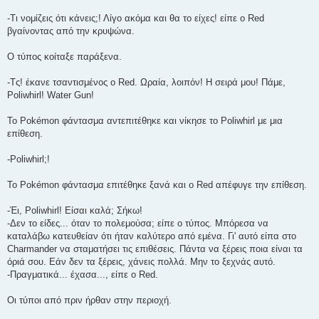
-Τι νομίζεις ότι κάνεις;! Λίγο ακόμα και θα το είχες! είπε ο Red
βγαίνοντας από την κρυψώνα.
Ο τύπος κοίταξε παράξενα.
-Τς! έκανε τσαντισμένος ο Red. Ωραία, λοιπόν! Η σειρά μου! Πάμε,
Poliwhirl! Water Gun!
To Pokémon φάντασμα αντεπιτέθηκε και νίκησε το Poliwhirl με μια
επίθεση.
-Poliwhirl;!
Το Pokémon φάντασμα επιτέθηκε ξανά και ο Red απέφυγε την επίθεση.
-Έι, Poliwhirl! Είσαι καλά; Σήκω!
-Δεν το είδες... όταν το πολεμούσα; είπε ο τύπος. Μπόρεσα να
καταλάβω κατευθείαν ότι ήταν καλύτερο από εμένα. Γι' αυτό είπα στο
Charmander να σταματήσει τις επιθέσεις. Πάντα να ξέρεις ποια είναι τα
όριά σου. Εάν δεν τα ξέρεις, χάνεις πολλά. Μην το ξεχνάς αυτό.
-Πραγματικά... έχασα..., είπε ο Red.
Οι τύποι από πριν ήρθαν στην περιοχή.