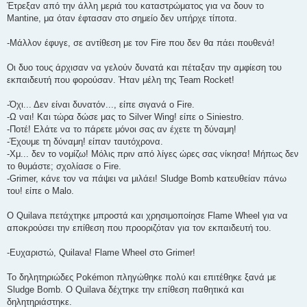
Έτρεξαν από την άλλη μεριά του καταστρώματος για να δουν το
Mantine, μα όταν έφτασαν στο σημείο δεν υπήρχε τίποτα.
-Μάλλον έφυγε, σε αντίθεση με τον Fire που δεν θα πάει πουθενά!
Οι δυο τους άρχισαν να γελούν δυνατά και πέταξαν την αμφίεση του
εκπαιδευτή που φορούσαν. Ήταν μέλη της Team Rocket!
-Όχι... Δεν είναι δυνατόν..., είπε σιγανά ο Fire.
-Ω ναι! Και τώρα δώσε μας το Silver Wing! είπε ο Siniestro.
-Ποτέ! Ελάτε να το πάρετε μόνοι σας αν έχετε τη δύναμη!
-Έχουμε τη δύναμη! είπαν ταυτόχρονα.
-Χμ... δεν το νομίζω! Μόλις πριν από λίγες ώρες σας νίκησα! Μήπως δεν
το θυμάστε; σχολίασε ο Fire.
-Grimer, κάνε τον να πάψει να μιλάει! Sludge Bomb κατευθείαν πάνω
του! είπε ο Malo.
O Quilava πετάχτηκε μπροστά και χρησιμοποίησε Flame Wheel για να
αποκρούσει την επίθεση που προοριζόταν για τον εκπαιδευτή του.
-Ευχαριστώ, Quilava! Flame Wheel στο Grimer!
To δηλητηριώδες Pokémon πληγώθηκε πολύ και επιτέθηκε ξανά με
Sludge Bomb. O Quilava δέχτηκε την επίθεση παθητικά και
δηλητηριάστηκε.