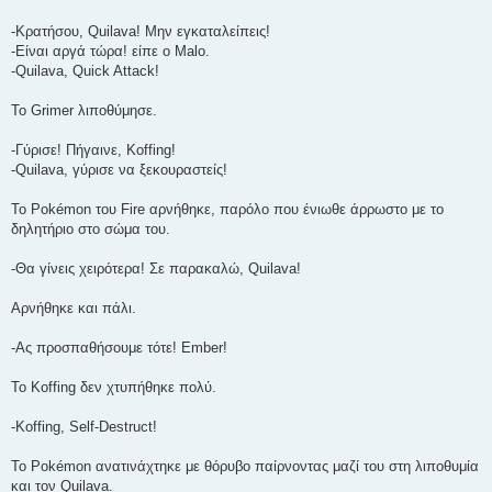
-Κρατήσου, Quilava! Μην εγκαταλείπεις!
-Είναι αργά τώρα! είπε ο Malo.
-Quilava, Quick Attack!
To Grimer λιποθύμησε.
-Γύρισε! Πήγαινε, Koffing!
-Quilava, γύρισε να ξεκουραστείς!
Το Pokémon του Fire αρνήθηκε, παρόλο που ένιωθε άρρωστο με το
δηλητήριο στο σώμα του.
-Θα γίνεις χειρότερα! Σε παρακαλώ, Quilava!
Αρνήθηκε και πάλι.
-Ας προσπαθήσουμε τότε! Ember!
To Koffing δεν χτυπήθηκε πολύ.
-Koffing, Self-Destruct!
To Pokémon ανατινάχτηκε με θόρυβο παίρνοντας μαζί του στη λιποθυμία
και τον Quilava.