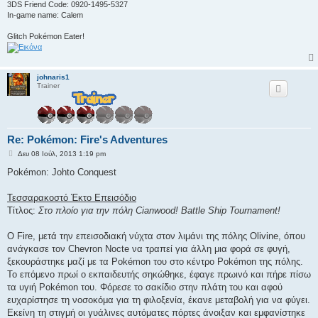
3DS Friend Code: 0920-1495-5327
In-game name: Calem
Glitch Pokémon Eater!
johnaris1
Trainer
Re: Pokémon: Fire's Adventures
Δ
Δευ 08 Ιούλ, 2013 1:19 pm
η
μ
Pokémon: Johto Conquest
ο
σ
ί
Τεσσαρακοστό Έκτο Επεισόδιο
ε
Τίτλος:
Στο πλοίο για την πόλη Cianwood! Battle Ship Tournament!
υ
σ
η
Ο Fire, μετά την επεισοδιακή νύχτα στον λιμάνι της πόλης Olivine, όπου
ανάγκασε τον Chevron Nocte να τραπεί για άλλη μια φορά σε φυγή,
ξεκουράστηκε μαζί με τα Pokémon του στο κέντρο Pokémon της πόλης.
Το επόμενο πρωί ο εκπαιδευτής σηκώθηκε, έφαγε πρωινό και πήρε πίσω
τα υγιή Pokémon του. Φόρεσε το σακίδιο στην πλάτη του και αφού
ευχαρίστησε τη νοσοκόμα για τη φιλοξενία, έκανε μεταβολή για να φύγει.
Εκείνη τη στιγμή οι γυάλινες αυτόματες πόρτες άνοιξαν και εμφανίστηκε