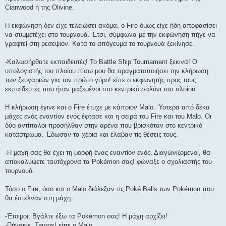
Cianwood ή της Olivine.
Η εκφώνηση δεν είχε τελειώσει ακόμα, ο Fire όμως είχε ήδη αποφασίσει
να συμμετέχει στο τουρνουά. Έτσι, σύμφωνα με την εκφώνηση πήγε να
γραφτεί στη ρεσεψιόν. Κατά το απόγευμα το τουρνουά ξεκίνησε.
-Καλωσήρθατε εκπαιδευτές! Το Battle Ship Tournament ξεκινά! Ο
υπολογιστής του πλοίου πίσω μου θα πραγματοποιήσει την κλήρωση
των ζευγαριών για τον πρώτο γύρο! είπε ο εκφωνητής προς τους
εκπαιδευτές που ήταν μαζεμένοι στο κεντρικό σαλόνι του πλοίου.
Η κλήρωση έγινε και ο Fire έτυχε με κάποιον Malo. Ύστερα από δέκα
μάχες ενός εναντίον ενός έφτασε και η σειρά του Fire και του Malo. Οι
δύο αντίπαλοι προσήλθαν στην αρένα που βρισκόταν στο κεντρικό
κατάστρωμα. Έδωσαν τα χέρια και έλαβαν τις θέσεις τους.
-Η μάχη σας θα έχει τη μορφή ένας εναντίον ενός. Διαγώνιζομενοι, θα
αποκαλύψετε ταυτόχρονα τα Pokémon σας! φώναξε ο σχολιαστής του
τουρνουά.
Τόσο ο Fire, όσο και ο Malo διάλεξαν τις Poké Balls των Pokémon που
θα έστελναν στη μάχη.
-Έτοιμοι; Βγάλτε έξω τα Pokémon σας! Η μάχη αρχίζει!
-Πήγαινε, Tauros! είπε ο Malo.