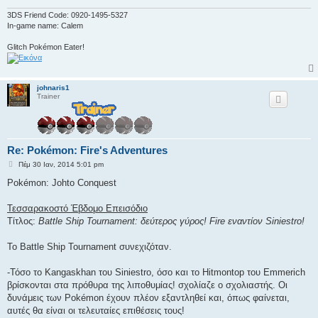
υ
σ
3DS Friend Code: 0920-1495-5327
η
In-game name: Calem
Glitch Pokémon Eater!
johnaris1
Trainer
Re: Pokémon: Fire's Adventures
Δ
Πέμ 30 Ιαν, 2014 5:01 pm
η
μ
Pokémon: Johto Conquest
ο
σ
ί
Τεσσαρακοστό Έβδομο Επεισόδιο
ε
Τίτλος:
Battle Ship Tournament: δεύτερος γύρος! Fire εναντίον Siniestro!
υ
σ
η
To Battle Ship Tournament συνεχιζόταν.
-Τόσο το Kangaskhan του Siniestro, όσο και το Hitmontop του Emmerich
βρίσκονται στα πρόθυρα της λιποθυμίας! σχολίαζε ο σχολιαστής. Οι
δυνάμεις των Pokémon έχουν πλέον εξαντληθεί και, όπως φαίνεται,
αυτές θα είναι οι τελευταίες επιθέσεις τους!