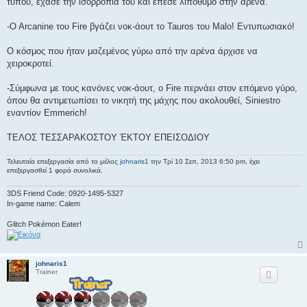
τύπου, έχασε την ισορροπία του και έπεσε λιπόθυμο στην αρένα.
-O Arcanine του Fire βγάζει νοκ-άουτ το Tauros του Malo! Εντυπωσιακό!
Ο κόσμος που ήταν μαζεμένος γύρω από την αρένα άρχισε να
χειροκροτεί.
-Σύμφωνα με τους κανόνες νοκ-άουτ, ο Fire περνάει στον επόμενο γύρο,
όπου θα αντιμετωπίσει το νικητή της μάχης που ακολουθεί, Siniestro
εναντίον Emmerich!
ΤΕΛΟΣ ΤΕΣΣΑΡΑΚΟΣΤΟΥ ΈΚΤΟΥ ΕΠΕΙΣΟΔΙΟΥ
Τελευταία επεξεργασία από το μέλος
johnaris1
την Τρί 10 Σεπ, 2013 6:50 pm, έχει
επεξεργασθεί 1 φορά συνολικά.
3DS Friend Code: 0920-1495-5327
In-game name: Calem
Glitch Pokémon Eater!
johnaris1
Trainer