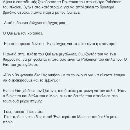
Αφού ο εκπαιδευτής ξεκούρασε τα Pokémon του στο κέντρο Pokémon
του πλοίου, βγήκε στο κατάστρωμα για να απολαύσει το δροσερό
βραδινό αεράκι, πάντα παρέα με τον Quilava.
-Αυτή η δροσιά διώχνει το άγχος μου...
O Quilava τον κοιτούσε.
-Είμαστε αρκετά δυνατοί; Έχω άγχος για το ποια είναι η απάντηση...
Η φωτιά στην πλάτη του Quilava μεγάλωσε, θυμίζοντάς του να έχει
θάρρος και να μη φοβάται τίποτα όσο είναι τα Pokémon του δίπλα του. O
Fire του χαμογέλασε.
-Αύριο θα φανούν όλα! Ας νικήσουμε το τουρνουά για να είμαστε έτοιμοι
να διεκδικήσουμε και το έμβλημα!
Ενώ ο Fire χάιδευε τον Quilava, ακούστηκε μια φωνή να τον καλεί. Ήταν
ο Siniestro και δίπλα του ο Malo, οι εκπαιδευτές που απέκλεισε στο
τουρνουά μέχρι στιγμής.
-Γεια, παιδιά! Πώς πάει;
-Fire, πρέπει να το δεις αυτό! Ένα τεράστιο Mantine πετά πλάι με το
πλοίο!