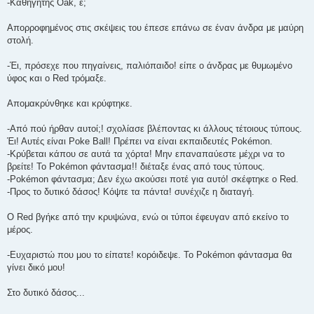
-Καθηγητής Oak, ε;
Απορροφημένος στις σκέψεις του έπεσε επάνω σε έναν άνδρα με μαύρη
στολή.
-Έι, πρόσεχε που πηγαίνεις, παλιόπαιδο! είπε ο άνδρας με θυμωμένο
ύφος και ο Red τρόμαξε.
Απομακρύνθηκε και κρύφτηκε.
-Από πού ήρθαν αυτοί;! σχολίασε βλέποντας κι άλλους τέτοιους τύπους.
Έι! Αυτές είναι Poke Ball! Πρέπει να είναι εκπαιδευτές Pokémon.
-Κρύβεται κάπου σε αυτά τα χόρτα! Μην επαναπαύεστε μέχρι να το
βρείτε! Το Pokémon φάντασμα!! διέταξε ένας από τους τύπους.
-Pokémon φάντασμα; Δεν έχω ακούσει ποτέ για αυτό! σκέφτηκε ο Red.
-Προς το δυτικό δάσος! Κόψτε τα πάντα! συνέχιζε η διαταγή.
Ο Red βγήκε από την κρυψώνα, ενώ οι τύποι έφευγαν από εκείνο το
μέρος.
-Ευχαριστώ που μου το είπατε! κορόιδεψε. Το Pokémon φάντασμα θα
γίνει δικό μου!
Στο δυτικό δάσος...