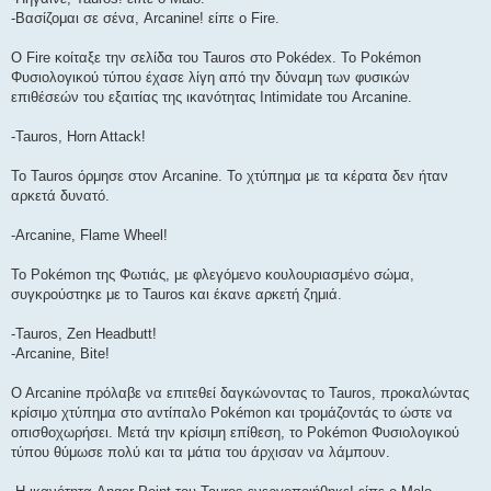
-Βασίζομαι σε σένα, Arcanine! είπε ο Fire.
O Fire κοίταξε την σελίδα του Tauros στο Pokédex. To Pokémon
Φυσιολογικού τύπου έχασε λίγη από την δύναμη των φυσικών
επιθέσεών του εξαιτίας της ικανότητας Intimidate του Arcanine.
-Tauros, Horn Attack!
To Tauros όρμησε στον Arcanine. Το χτύπημα με τα κέρατα δεν ήταν
αρκετά δυνατό.
-Arcanine, Flame Wheel!
To Pokémon της Φωτιάς, με φλεγόμενο κουλουριασμένο σώμα,
συγκρούστηκε με το Tauros και έκανε αρκετή ζημιά.
-Tauros, Zen Headbutt!
-Arcanine, Bite!
O Arcanine πρόλαβε να επιτεθεί δαγκώνοντας το Tauros, προκαλώντας
κρίσιμο χτύπημα στο αντίπαλο Pokémon και τρομάζοντάς το ώστε να
οπισθοχωρήσει. Μετά την κρίσιμη επίθεση, το Pokémon Φυσιολογικού
τύπου θύμωσε πολύ και τα μάτια του άρχισαν να λάμπουν.