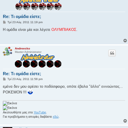
Re: Τι ομάδα είστε;
Δ
Τρί 23 Αύγ, 2011 11:19 pm
η
μ
Η ομάδα είναι μία και λέγετε
ΟΛΥΜΠΙΑΚΟΣ
.
ο
σ
ί
ε
υ
Andreecko
σ
Master Administrator
η
Re: Τι ομάδα είστε;
Δ
Τρί 23 Αύγ, 2011 11:58 pm
η
μ
εμένα δεν μου αρέσει το ποδόσφαιρο, οπότε έβαλα "άλλο" εννοώντας...
ο
POKEMON !!!
σ
ί
ε
υ
σ
η
Ακολουθήστε μας στο
YouTube
.
Για προβλήματα η απορίες διαβάστε
εδώ
.