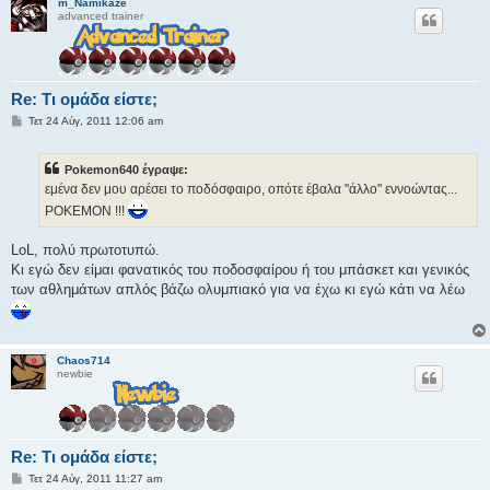
m_Namikaze
advanced trainer
Re: Τι ομάδα είστε;
Δ
Τετ 24 Αύγ, 2011 12:06 am
η
μ
ο
Pokemon640 έγραψε:
σ
ί
εμένα δεν μου αρέσει το ποδόσφαιρο, οπότε έβαλα "άλλο" εννοώντας...
ε
POKEMON !!!
υ
σ
η
LoL, πολύ πρωτοτυπώ.
Κι εγώ δεν είμαι φανατικός του ποδοσφαίρου ή του μπάσκετ και γενικός
των αθλημάτων απλός βάζω ολυμπιακό για να έχω κι εγώ κάτι να λέω
Chaos714
newbie
Re: Τι ομάδα είστε;
Δ
Τετ 24 Αύγ, 2011 11:27 am