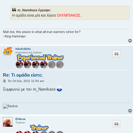
η
μ
ο
m_Namikaze έγραψε:
σ
ί
Η ομάδα είναι μία και λέγετε
ΟΛΥΜΠΙΑΚΟΣ
.
ε
υ
σ
η
Mah boi, this peace is what all true warriors strive for?
~King Harkinian
h4x0r4k0s
experienced trainer
Re: Τι ομάδα είστε;
Δ
Τετ 24 Αύγ, 2011 11:54 am
η
μ
Συμφωνώ με τον m_Namikaze
ο
σ
ί
ε
υ
σ
η
Eldena
Trainer