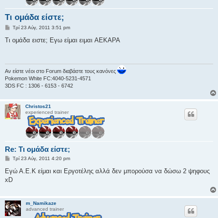
Τι ομάδα είστε;
Δ
Τρί 23 Αύγ, 2011 3:51 pm
η
μ
Τι ομάδα ειστε; Εγω είμαι ειμαι AEKΑΡΑ
ο
σ
ί
ε
υ
Αν είστε νέοι στο Forum διαβάστε τους κανόνες
σ
Pokemon White FC:4040-5231-4571
η
3DS FC : 1306 - 6153 - 6742
Christos21
experienced trainer
Re: Τι ομάδα είστε;
Δ
Τρί 23 Αύγ, 2011 4:20 pm
η
μ
Εγώ Α.Ε.Κ είμαι και Eργοτέλης αλλά δεν μπορούσα να δώσω 2 ψηφους
ο
xD
σ
ί
ε
υ
m_Namikaze
σ
advanced trainer
η