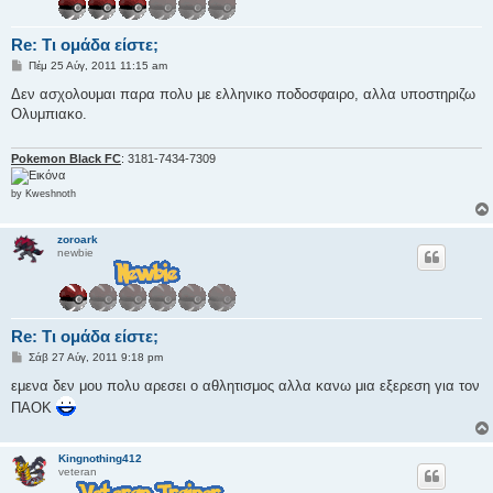
Re: Τι ομάδα είστε;
Δ
Πέμ 25 Αύγ, 2011 11:15 am
η
μ
Δεν ασχολουμαι παρα πολυ με ελληνικο ποδοσφαιρο, αλλα υποστηριζω
ο
Ολυμπιακο.
σ
ί
ε
υ
Pokemon Black FC
: 3181-7434-7309
σ
η
by Kweshnoth
zoroark
newbie
Re: Τι ομάδα είστε;
Δ
Σάβ 27 Αύγ, 2011 9:18 pm
η
μ
εμενα δεν μου πολυ αρεσει ο αθλητισμος αλλα κανω μια εξερεση για τον
ο
ΠΑΟΚ
σ
ί
ε
υ
Kingnothing412
σ
veteran
η