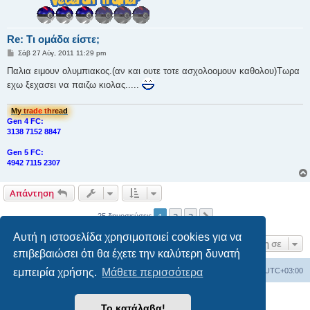
Re: Τι ομάδα είστε;
Δ
Σάβ 27 Αύγ, 2011 11:29 pm
η
μ
Παλια ειμουν ολυμπιακος.(αν και ουτε τοτε ασχολοομουν καθολου)Τωρα
ο
εχω ξεχασει να παιζω κιολας.....
σ
ί
ε
υ
M
y
t
r
a
d
e
t
h
r
e
a
d
σ
Gen 4 FC:
η
3138 7152 8847
Gen 5 FC:
4942 7115 2307
Απάντηση
1
2
3
Επόμενη
25 δημοσιεύσεις
Αυτή η ιστοσελίδα χρησιμοποιεί cookies για να
Μετάβαση σε
επιβεβαιώσει ότι θα έχετε την καλύτερη δυνατή
εμπειρία χρήσης.
Μάθετε περισσότερα
Ευρετήριο Δ. Συζήτησης
Όλοι οι χρόνοι είναι
UTC+03:00
Δημιουργήθηκε από
phpBB
® Forum Software © phpBB Limited
Το κατάλαβα!