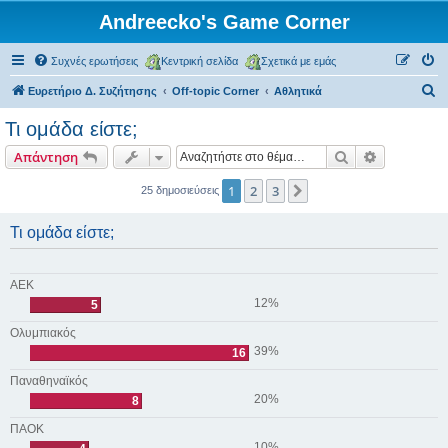
Andreecko's Game Corner
Συχνές ερωτήσεις
Κεντρική σελίδα
Σχετικά με εμάς
Α
Ευρετήριο Δ. Συζήτησης
Off-topic Corner
Αθλητικά
ν
Τι ομάδα είστε;
α
Αναζήτηση
Ειδική ανα
Απάντηση
ζ
ή
1
2
3
Επόμενη
25 δημοσιεύσεις
τ
Τι ομάδα είστε;
η
σ
η
ΑΕΚ
12%
5
Ολυμπιακός
39%
16
Παναθηναϊκός
20%
8
ΠΑΟΚ
10%