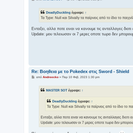
η
μ
ο
DeadlyDuckling
έγραψε:
↑
σ
ί
Τα Type: Null και Silvally τα παίρνεις από το ίδιο το παιχνί
ε
υ
σ
Ενταξει, αλλα ποτε ειναι να κανουμε τις ανταλλαγες διοτι ε
η
Update: μου τελειωσαν οι 7 μερες οποτε τωρα δεν μπορουμ
Re: Βοηθεια με το Pokedex στις Sword - Shield
Δ
από
Andreecko
»
Παρ 10 Φεβ, 2023 1:30 pm
η
μ
ο
MASTER SOT
έγραψε:
↑
σ
ί
ε
DeadlyDuckling
έγραψε:
↑
υ
σ
Τα Type: Null και Silvally τα παίρνεις από το ίδιο το πα
η
Ενταξει, αλλα ποτε ειναι να κανουμε τις ανταλλαγες διοτι ει
Update: μου τελειωσαν οι 7 μερες οποτε τωρα δεν μπορου