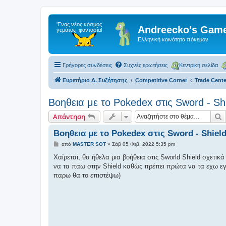
Andreecko's Game
Ελληνική κοινότητα πόκεμον
Γρήγορες συνδέσεις
Συχνές ερωτήσεις
Κεντρική σελίδα
Ευρετήριο Δ. Συζήτησης
Competitive Corner
Trade Cente
Βοηθεια με το Pokedex στις Sword - Sh
Α
Απάντηση
Βοηθεια με το Pokedex στις Sword - Shiel
Δ
από
MASTER SOT
»
Σάβ 05 Φεβ, 2022 5:35 pm
η
μ
Χαίρεται, θα ήθελα μια βοήθεια στις Sworld Shield σχετ
ο
να τα παω στην Shield καθώς πρέπει πρώτα να τα εχω εγγ
σ
ί
παρω θα το επιστέψω)
ε
υ
σ
η