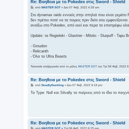
Re: Βοηθεια με το Pokedex στις Sword - Shield
Δ
από
MASTER SOT
»
Δευ 07 Φεβ, 2022 4:28 am
η
μ
Στο dynamax raids εννοείς στην σπηλιά που είναι γεμάτο 
ο
δεν πρέπει ποτέ να τα παρεις πριν διότι σου εμφανίζονται 
σ
ί
ανοίξω στο Pokedex, από εκεί και περα τα επιστρέφω ολα
ε
υ
σ
Update: τα Regieleki - Glastrier - Milotic - Slurpuff - 
η
- Groudon
- Relicanth
- Όλα τα Ultra Beasts
Τελευταία επεξεργασία από το μέλος
MASTER SOT
την Τρί 08 Φεβ, 2022 6:
Re: Βοηθεια με το Pokedex στις Sword - Shield
Δ
από
DeadlyDuckling
»
Δευ 07 Φεβ, 2022 9:18 pm
η
μ
Τα Type: Null και Silvally τα παίρνεις από το ίδιο το παιχνί
ο
σ
ί
ε
υ
σ
η
Re: Βοηθεια με το Pokedex στις Sword - Shield
Δ
από
MASTER SOT
»
Τρί 08 Φεβ, 2022 6:25 pm