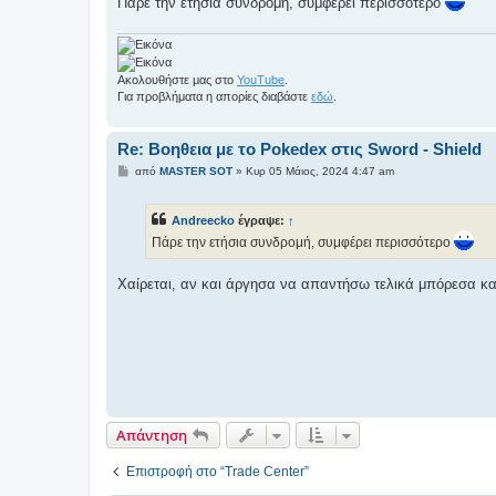
Πάρε την ετήσια συνδρομή, συμφέρει περισσότερο
Ακολουθήστε μας στο
YouTube
.
Για προβλήματα η απορίες διαβάστε
εδώ
.
Re: Βοηθεια με το Pokedex στις Sword - Shield
Δ
από
MASTER SOT
»
Κυρ 05 Μάιος, 2024 4:47 am
η
μ
ο
Andreecko
έγραψε:
↑
σ
ί
Πάρε την ετήσια συνδρομή, συμφέρει περισσότερο
ε
υ
σ
Χαίρεται, αν και άργησα να απαντήσω τελικά μπόρεσα και 
η
Απάντηση
Επιστροφή στο “Trade Center”