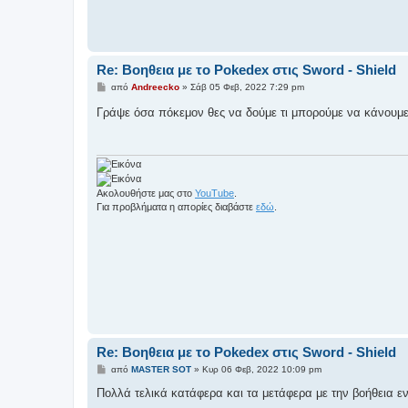
Re: Βοηθεια με το Pokedex στις Sword - Shield
Δ
από
Andreecko
»
Σάβ 05 Φεβ, 2022 7:29 pm
η
μ
Γράψε όσα πόκεμον θες να δούμε τι μπορούμε να κάνουμ
ο
σ
ί
ε
υ
σ
η
Ακολουθήστε μας στο
YouTube
.
Για προβλήματα η απορίες διαβάστε
εδώ
.
Re: Βοηθεια με το Pokedex στις Sword - Shield
Δ
από
MASTER SOT
»
Κυρ 06 Φεβ, 2022 10:09 pm
η
μ
Πολλά τελικά κατάφερα και τα μετάφερα με την βοήθεια εν
ο