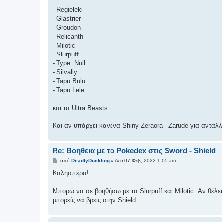
σ
ί
- Regieleki
ε
- Glastrier
υ
σ
- Groudon
η
- Relicanth
- Milotic
- Slurpuff
- Type: Null
- Silvally
- Tapu Bulu
- Tapu Lele
και τα Ultra Beasts
Και αν υπάρχει κανενα Shiny Zeraora - Zarude για αντάλ
Re: Βοηθεια με το Pokedex στις Sword - Shield
Δ
από
DeadlyDuckling
»
Δευ 07 Φεβ, 2022 1:05 am
η
μ
Καλησπέρα!
ο
σ
ί
Μπορώ να σε βοηθήσω με τα Slurpuff και Milotic. Αν θέλε
ε
μπορείς να βρεις στην Shield.
υ
σ
η