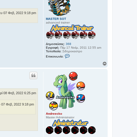
φ
ή
ευ 07 Φεβ, 2022 9:18 pm
MASTER SOT
advanced trainer
Δημοσιεύσεις:
368
Εγγραφή:
Πέμ 17 Νοέμ, 2011 12:55 am
Τοποθεσία:
Σιδηροκαστρο
Ε
Επικοινωνία:
π
ι
Κ
κ
ο
ο
ρ
ι
υ
ν
φ
ω
ν
ή
ί
α
ρί 08 Φεβ, 2022 6:25 pm
M
A
S
 07 Φεβ, 2022 9:18 pm
T
E
R
Andreecko
S
Master Administrator
O
T