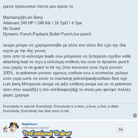
η
μ
εμενα προσωπικα παντα μου αρεσε το
ο
σ
ί
Machamp@Lum Berry
ε
Adamant 240 HP / 248 Atk / 16 SpD / 4 Spe
υ
σ
No Guard
η
Dynamic Punch,Payback,Bullet Punch,Ice punch
ακομα μπορει να χρησιμοποιηθει με αλλα evs αλλα δεν εχει την ιδια
ισχυει με την 4ης γενιας
ηταν απο τα καλυτερα leads ενω μπορουσε να ξεπερασει σχεδον καθε
attacking lead σε ισχυ,η καλυτερη επιθεση του ειναι το dynamic punch
ενω χαρης το no guard το hit της (που κανονικα ειναι λιγο) γινοταν
100%, το pokemon γινοταν αμεσως confuse ενω ο αντιπαλος χαλαγε
εναν γυρο ωστε να κανει το machamp poison/paralyze/burn διοτι ειχε
Lum berry.Μπορουσε ακομα να ριξει επιθεση ακομα και αν το pokemon
ηταν στον αερα(fly) η στο υπεδααφος(dig) το οποιο μου φανηκε πολλες
φορες χρησιμο
Everybody is special. Everybody. Everybody is a hero, a lover, a fool, a villain.
Everybody. Everybody has their story to tell.
Nightmare
professional trainer