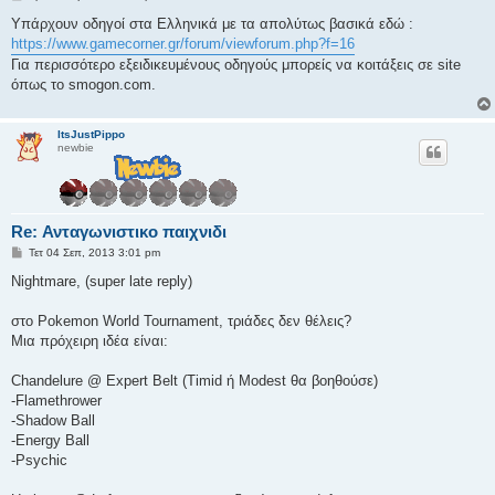
η
μ
Υπάρχουν οδηγοί στα Ελληνικά με τα απολύτως βασικά εδώ :
ο
https://www.gamecorner.gr/forum/viewforum.php?f=16
σ
ί
Για περισσότερο εξειδικευμένους οδηγούς μπορείς να κοιτάξεις σε site
ε
όπως το smogon.com.
υ
σ
η
ItsJustPippo
newbie
Re: Ανταγωνιστικο παιχνιδι
Δ
Τετ 04 Σεπ, 2013 3:01 pm
η
μ
Nightmare, (super late reply)
ο
σ
ί
στο Pokemon World Tournament, τριάδες δεν θέλεις?
ε
Μια πρόχειρη ιδέα είναι:
υ
σ
η
Chandelure @ Expert Belt (Timid ή Modest θα βοηθούσε)
-Flamethrower
-Shadow Ball
-Energy Ball
-Psychic