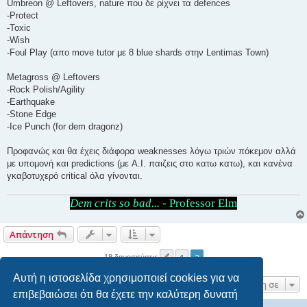
Umbreon @ Leftovers, nature που δε ρίχνει τα defences
-Protect
-Toxic
-Wish
-Foul Play (απο move tutor με 8 blue shards στην Lentimas Town)
Metagross @ Leftovers
-Rock Polish/Agility
-Earthquake
-Stone Edge
-Ice Punch (for dem dragonz)
Προφανώς και θα έχεις διάφορα weaknesses λόγω τριών πόκεμον αλλά
με υπομονή και predictions (με A.I. παιζεις στο κατω κατω), και κανένα
γκαβοτυχερό critical όλα γίνονται.
Dem crits so bad...
- Professor Elm
Απάντηση
1
2
Προηγούμενη
18 δημοσιεύσεις
Αυτή η ιστοσελίδα χρησιμοποιεί cookies για να
Μετάβαση σε
επιβεβαιώσει ότι θα έχετε την καλύτερη δυνατή