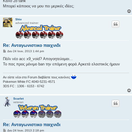
Καλό 2ο tank
Μπορεί κάποιος να μου πει μερικές ιδέες;
Shiv
advanced trainer
Re: Ανταγωνιστικο παιχνιδι
Δ
Δευ 24 Ιουν, 2013 1:44 pm
η
μ
Πάλι νέο acc x9_void? Απογοητεύομαι...
ο
Το πας προς μόνιμο ban την επόμενη φορά.Αρκετά ελαστικός ήμουν
σ
ί
ε
υ
Αν είστε νέοι στο Forum διαβάστε τους κανόνες
σ
Pokemon White FC:4040-5231-4571
η
3DS FC : 1306 - 6153 - 6742
Scarlet
veteran
Re: Ανταγωνιστικο παιχνιδι
Δ
Δευ 24 Ιουν, 2013 2:18 pm