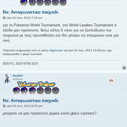
Re: Ανταγωνιστικο παιχνιδι
Δ
Δευ 24 Ιουν, 2013 7:18 pm
η
μ
για το Pokemon World Tournament, στο World Leaders Tournament τι
ο
εξαδα μου προτεινετε; θελω αλλες 6 νικες για να ξεκλειδωσω του
σ
ί
τουρνουα με τους πρωταθλητες και δεν μπορω να σταυρωσω ουτε μια
ε
νικη
υ
σ
η
Τελευταία επεξεργασία από το μέλος
Nightmare
την Δευ 24 Ιουν, 2013 10:38 pm, έχει
επεξεργασθεί 1 φορά συνολικά.
3DS FC: 2019-9706-3107
Scarlet
veteran
Re: Ανταγωνιστικο παιχνιδι
Δ
Δευ 24 Ιουν, 2013 9:53 pm
η
μ
μπορειτε να μου προτεινετε μερικα καλα glass cannons?
ο
σ
ί
ε