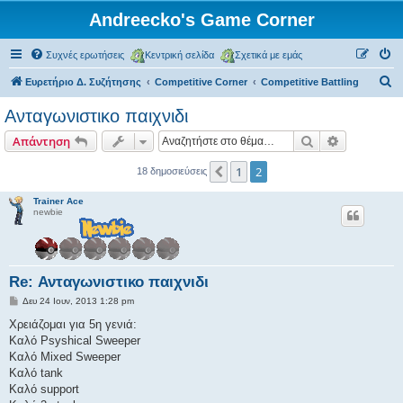
Andreecko's Game Corner
Συχνές ερωτήσεις
Κεντρική σελίδα
Σχετικά με εμάς
Α
Ευρετήριο Δ. Συζήτησης
Competitive Corner
Competitive Battling
ν
Ανταγωνιστικο παιχνιδι
α
Αναζήτηση
Ειδική ανα
Απάντηση
ζ
ή
1
2
Προηγούμενη
18 δημοσιεύσεις
τ
Trainer Ace
η
newbie
σ
η
Re: Ανταγωνιστικο παιχνιδι
Δ
Δευ 24 Ιουν, 2013 1:28 pm
η
μ
Χρειάζομαι για 5η γενιά:
ο
Καλό Psyshical Sweeper
σ
ί
Καλό Mixed Sweeper
ε
Καλό tank
υ
σ
Kαλό support
η