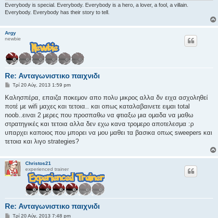
υ
Everybody is special. Everybody. Everybody is a hero, a lover, a fool, a villain.
σ
Everybody. Everybody has their story to tell.
η
Argy
newbie
Re: Ανταγωνιστικο παιχνιδι
Δ
Τρί 20 Αύγ, 2013 1:59 pm
η
μ
Καλησπέρα, επαιζα ποκεμον απο πολυ μικρος αλλα δν ειχα ασχοληθεί
ο
ποτέ με wifi μαχες και τετοια.. και οπως καταλαβαινετε ειμαι total
σ
ί
noob..ειναι 2 μερες που προσπαθω να φτιαξω μια ομαδα να μαθω
ε
στρατηγικές και τετοια αλλα δεν εχω κανα τρομερο αποτελεσμα :ρ
υ
σ
υπαρχει καποιος που μπορει να μου μαθει τα βασικα οπως sweepers και
η
τετοια και λιγο strategies?
Christos21
experienced trainer
Re: Ανταγωνιστικο παιχνιδι
Δ
Τρί 20 Αύγ, 2013 7:48 pm