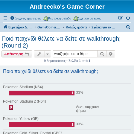
Andreecko's Game Corner
Συχνές ερωτήσεις
Κεντρική σελίδα
Σχετικά με εμάς
Α
Ευρετήριο Δ. Συζήτησης
GameCorner.gr (πρώην Greek Pokemon)
Kαλώς ήρθατε
Σχόλια για το GameCorner.gr (πρώην GreekPokemon )
ν
Ποιό παιχνίδι θέλετε να δείτε σε walkthrough;
α
(Round 2)
ζ
Αναζήτηση
Ειδική ανα
Απάντηση
ή
9 δημοσιεύσεις • Σελίδα
1
από
1
τ
η
Ποιο παιχνίδι θέλετε να δείτε σε walkthrough;
σ
η
Pokemon Stadium (N64)
33%
1
Pokemon Stadium 2 (N64)
Δεν υπάρχουν
0
ψήφοι
Pokemon Yellow (GB)
33%
1
Pokemon Gold, Silver, Crystal (GBC)