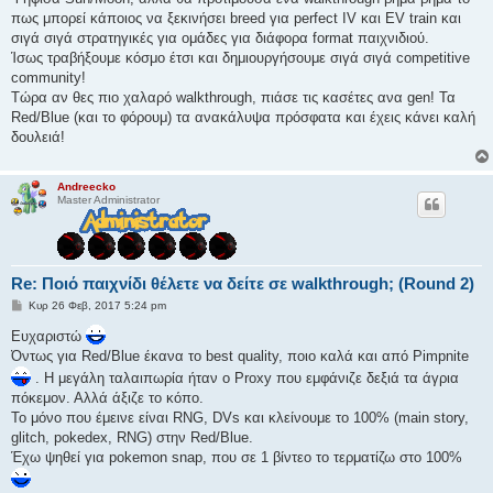
ο
πως μπορεί κάποιος να ξεκινήσει breed για perfect IV και EV train και
σ
ί
σιγά σιγά στρατηγικές για ομάδες για διάφορα format παιχνιδιού.
ε
Ίσως τραβήξουμε κόσμο έτσι και δημιουργήσουμε σιγά σιγά competitive
υ
σ
community!
η
Τώρα αν θες πιο χαλαρό walkthrough, πιάσε τις κασέτες ανα gen! Τα
Red/Blue (και το φόρουμ) τα ανακάλυψα πρόσφατα και έχεις κάνει καλή
δουλειά!
Andreecko
Master Administrator
Re: Ποιό παιχνίδι θέλετε να δείτε σε walkthrough; (Round 2)
Δ
Κυρ 26 Φεβ, 2017 5:24 pm
η
μ
Ευχαριστώ
ο
Όντως για Red/Blue έκανα το best quality, ποιο καλά και από Pimpnite
σ
ί
. Η μεγάλη ταλαιπωρία ήταν ο Proxy που εμφάνιζε δεξιά τα άγρια
ε
πόκεμον. Αλλά άξιζε το κόπο.
υ
σ
Το μόνο που έμεινε είναι RNG, DVs και κλείνουμε το 100% (main story,
η
glitch, pokedex, RNG) στην Red/Blue.
Έχω ψηθεί για pokemon snap, που σε 1 βίντεο το τερματίζω στο 100%