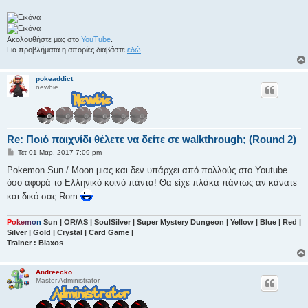
Ακολουθήστε μας στο
YouTube
.
Για προβλήματα η απορίες διαβάστε
εδώ
.
pokeaddict
newbie
Re: Ποιό παιχνίδι θέλετε να δείτε σε walkthrough; (Round 2)
Δ
Τετ 01 Μαρ, 2017 7:09 pm
η
μ
Pokemon Sun / Moon μιας και δεν υπάρχει από πολλούς στο Youtube
ο
όσο αφορά το Ελληνικό κοινό πάντα! Θα είχε πλάκα πάντως αν κάνατε
σ
ί
και δικό σας Rom
ε
υ
σ
P
o
k
e
m
o
n
Sun | OR/AS | SoulSilver | Super Mystery Dungeon | Yellow | Blue | Red |
η
Silver | Gold | Crystal | Card Game |
Trainer : Blaxos
Andreecko
Master Administrator