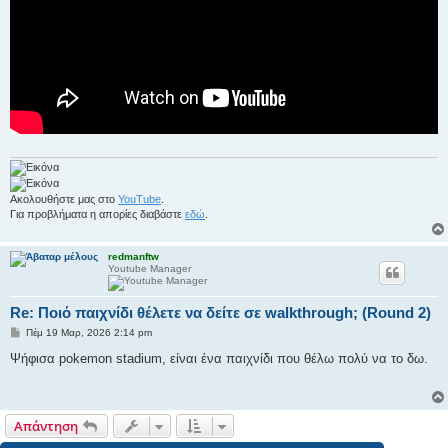
Ακολουθήστε μας στο
YouTube
.
Για προβλήματα η απορίες διαβάστε
εδώ
.
redmanftw
Youtube Manager
Re: Ποιό παιχνίδι θέλετε να δείτε σε walkthrough; (Round 2)
Δ
Πέμ 19 Μαρ, 2026 2:14 pm
η
μ
Ψήφισα pokemon stadium, είναι ένα παιχνίδι που θέλω πολύ να το δω.
ο
σ
ί
ε
υ
Απάντηση
σ
η