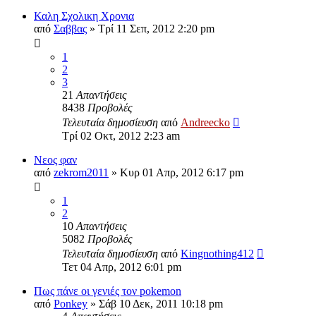
Καλη Σχολικη Χρονια
από
Σαββας
»
Τρί 11 Σεπ, 2012 2:20 pm
1
2
3
21
Απαντήσεις
8438
Προβολές
Τελευταία δημοσίευση
από
Andreecko
Τρί 02 Οκτ, 2012 2:23 am
Νεος φαν
από
zekrom2011
»
Κυρ 01 Απρ, 2012 6:17 pm
1
2
10
Απαντήσεις
5082
Προβολές
Τελευταία δημοσίευση
από
Kingnothing412
Τετ 04 Απρ, 2012 6:01 pm
Πως πάνε οι γενιές τον pokemon
από
Ponkey
»
Σάβ 10 Δεκ, 2011 10:18 pm