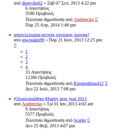
από
dionyshs02
»
Σάβ 07 Σεπ, 2013 4:22 pm
6
Απαντήσεις
3590
Προβολές
Τελευταία δημοσίευση
από
Andreecko
Παρ 25 Απρ, 2014 1:48 pm
αποτελεσματα φετινης σχολικης χρονιας!
από
giwrgakis99
»
Παρ 21 Ιουν, 2013 12:25 pm
1
2
3
4
33
Απαντήσεις
12266
Προβολές
Τελευταία δημοσίευση
από
Kingnothing412
Δευ 22 Ιούλ, 2013 7:08 pm
(Ολοκληρώθηκε)Happy new year 2013
από
Andreecko
»
Τρί 01 Ιαν, 2013 4:02 am
9
Απαντήσεις
5577
Προβολές
Τελευταία δημοσίευση
από
Scarlet
Δευ 25 Φεβ, 2013 4:07 pm