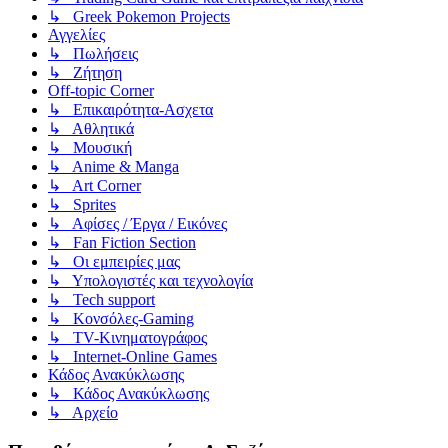
↳ Greek Pokemon Projects
Αγγελίες
↳ Πωλήσεις
↳ Ζήτηση
Off-topic Corner
↳ Επικαιρότητα-Ασχετα
↳ Αθλητικά
↳ Μουσική
↳ Anime & Manga
↳ Art Corner
↳ Sprites
↳ Αφίσες / Έργα / Εικόνες
↳ Fan Fiction Section
↳ Οι εμπειρίες μας
↳ Υπολογιστές και τεχνολογία
↳ Tech support
↳ Kονσόλες-Gaming
↳ TV-Κινηματογράφος
↳ Internet-Online Games
Κάδος Ανακύκλωσης
↳ Κάδος Ανακύκλωσης
↳ Αρχείο