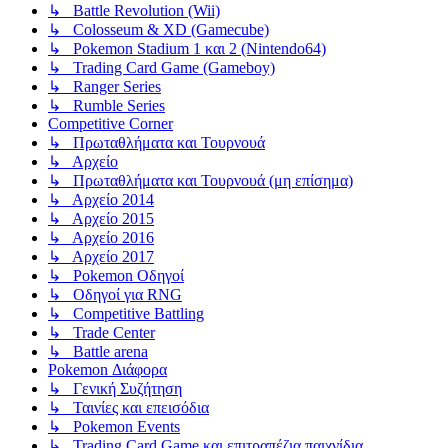
↳ Battle Revolution (Wii)
↳ Colosseum & XD (Gamecube)
↳ Pokemon Stadium 1 και 2 (Nintendo64)
↳ Trading Card Game (Gameboy)
↳ Ranger Series
↳ Rumble Series
Competitive Corner
↳ Πρωταθλήματα και Τουρνουά
↳ Αρχείο
↳ Πρωταθλήματα και Τουρνουά (μη επίσημα)
↳ Αρχείο 2014
↳ Αρχείο 2015
↳ Αρχείο 2016
↳ Αρχείο 2017
↳ Pokemon Οδηγοί
↳ Οδηγοί για RNG
↳ Competitive Battling
↳ Trade Center
↳ Battle arena
Pokemon Διάφορα
↳ Γενική Συζήτηση
↳ Ταινίες και επεισόδια
↳ Pokemon Events
↳ Trading Card Game και επιτραπέζια παιχνίδια