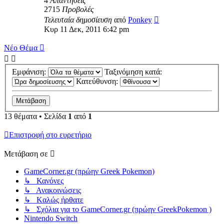
4
Απαντήσεις
2715
Προβολές
Τελευταία δημοσίευση
από
Ponkey
Κυρ 11 Δεκ, 2011 6:42 pm
Νέο Θέμα
Εμφάνιση:
Ταξινόμηση κατά:
Κατεύθυνση:
13 θέματα • Σελίδα
1
από
1
Επιστροφή στο ευρετήριο
Μετάβαση σε
GameCorner.gr (πρώην Greek Pokemon)
↳ Κανόνες
↳ Ανακοινώσεις
↳ Kαλώς ήρθατε
↳ Σχόλια για το GameCorner.gr (πρώην GreekPokemon )
Nintendo Switch