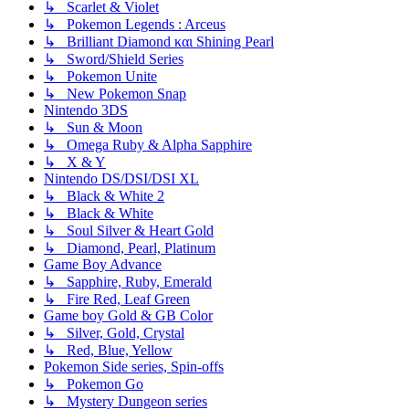
↳ Scarlet & Violet
↳ Pokemon Legends : Arceus
↳ Brilliant Diamond και Shining Pearl
↳ Sword/Shield Series
↳ Pokemon Unite
↳ New Pokemon Snap
Nintendo 3DS
↳ Sun & Moon
↳ Omega Ruby & Alpha Sapphire
↳ X & Y
Nintendo DS/DSI/DSI XL
↳ Black & White 2
↳ Black & White
↳ Soul Silver & Heart Gold
↳ Diamond, Pearl, Platinum
Game Boy Advance
↳ Sapphire, Ruby, Emerald
↳ Fire Red, Leaf Green
Game boy Gold & GB Color
↳ Silver, Gold, Crystal
↳ Red, Blue, Yellow
Pokemon Side series, Spin-offs
↳ Pokemon Go
↳ Mystery Dungeon series