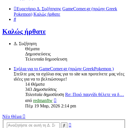
Ευρετήριο Δ. Συζήτησης
GameCorner.gr (πρώην Greek
Pokemon)
Kαλώς ήρθατε
Αναζήτηση
Kαλώς ήρθατε
Δ. Συζήτηση
Θέματα
Δημοσιεύσεις
Τελευταία δημοσίευση
Σχόλια για το GameCorner.gr (πρώην GreekPokemon )
Στείλτε μας τα σχόλια σας για το site και προτείνετε μας νέες
ιδέες για να το βελτιώσουμε!
14
Θέματα
343
Δημοσιεύσεις
Τελευταία δημοσίευση
Re: Ποιό παιχνίδι θέλετε να δ…
Προβολή
από
redmanftw
της
Πέμ 19 Μαρ, 2026 2:14 pm
τελευταίας
δημοσίευσης
Νέο Θέμα
Ειδική
Αναζήτηση