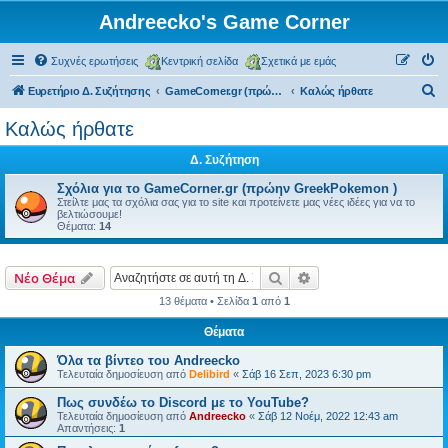
Andreecko's Game Corner
Συχνές ερωτήσεις
Κεντρική σελίδα
Σχετικά με εμάς
Α
Ευρετήριο Δ. Συζήτησης
GameCorner.gr (πρώην Greek Pokemon)
Kαλώς ήρθατε
ν
Kαλώς ήρθατε
α
Δ. Συζήτηση
ζ
ή
Σχόλια για το GameCorner.gr (πρώην GreekPokemon )
Στείλτε μας τα σχόλια σας για το site και προτείνετε μας νέες ιδέες για να το
τ
βελτιώσουμε!
Θέματα:
14
η
σ
Αναζήτηση
Ειδική αναζήτηση
Νέο Θέμα
η
13 θέματα • Σελίδα
1
από
1
Θέματα
Όλα τα βίντεο του Andreecko
Τελευταία δημοσίευση από
Delibird
«
Σάβ 16 Σεπ, 2023 6:30 pm
Πως συνδέω το Discord με το YouTube?
Τελευταία δημοσίευση από
Andreecko
«
Σάβ 12 Νοέμ, 2022 12:43 am
Απαντήσεις:
1