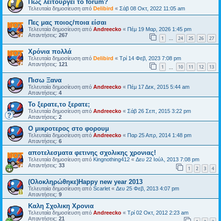
Πως λειτουργεί το forum?
Τελευταία δημοσίευση από
Delibird
«
Σάβ 08 Οκτ, 2022 11:05 am
Πες μας ποιος/ποια είσαι
Τελευταία δημοσίευση από
Andreecko
«
Πέμ 19 Μαρ, 2026 1:45 pm
Απαντήσεις:
267
1
24
25
26
27
…
Χρόνια πολλά
Τελευταία δημοσίευση από
Delibird
«
Τρί 14 Φεβ, 2023 7:08 pm
Απαντήσεις:
121
1
10
11
12
13
…
Πισω Ξανα
Τελευταία δημοσίευση από
Andreecko
«
Πέμ 17 Δεκ, 2015 5:44 am
Απαντήσεις:
4
Το ξερατε,το ξερατε;
Τελευταία δημοσίευση από
Andreecko
«
Σάβ 26 Σεπ, 2015 3:22 pm
Απαντήσεις:
2
O μικροτερος στο φορουμ
Τελευταία δημοσίευση από
Andreecko
«
Παρ 25 Απρ, 2014 1:48 pm
Απαντήσεις:
6
αποτελεσματα φετινης σχολικης χρονιας!
Τελευταία δημοσίευση από
Kingnothing412
«
Δευ 22 Ιούλ, 2013 7:08 pm
Απαντήσεις:
33
1
2
3
4
(Ολοκληρώθηκε)Happy new year 2013
Τελευταία δημοσίευση από
Scarlet
«
Δευ 25 Φεβ, 2013 4:07 pm
Απαντήσεις:
9
Καλη Σχολικη Χρονια
Τελευταία δημοσίευση από
Andreecko
«
Τρί 02 Οκτ, 2012 2:23 am
Απαντήσεις:
21