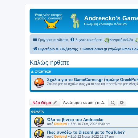
Andreecko's Game
Ελληνική κοινότητα πόκεμον
Γρήγορες συνδέσεις
Συχνές ερωτήσεις
Κεντρική σελίδα
Ευρετήριο Δ. Συζήτησης
GameCorner.gr (πρώην Greek Po
Kαλώς ήρθατε
Δ. ΣΥΖΉΤΗΣΗ
Σχόλια για το GameCorner.gr (πρώην GreekPo
Στείλτε μας τα σχόλια σας για το site και προτείνετε μας νέες 
Αναζήτηση
Ειδική
Νέο Θέμα
ΘΈΜΑΤΑ
Όλα τα βίντεο του Andreecko
από
Delibird
»
Σάβ 16 Σεπ, 2023 6:30 pm
Πως συνδέω το Discord με το YouTube?
από
Delibird
»
Σάβ 12 Νοέμ, 2022 12:37 am