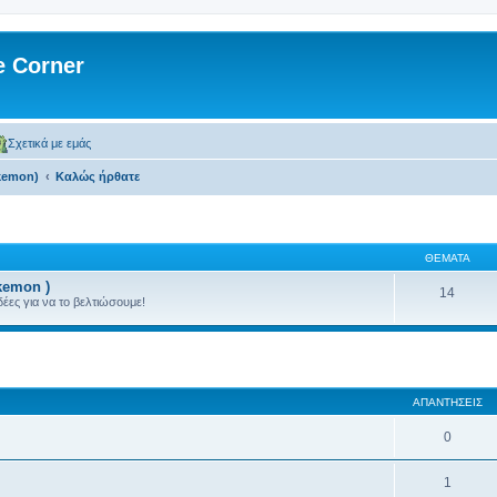
 Corner
Σχετικά με εμάς
kemon)
Kαλώς ήρθατε
ΘΈΜΑΤΑ
kemon )
14
ιδέες για να το βελτιώσουμε!
 αναζήτηση
ΑΠΑΝΤΉΣΕΙΣ
0
1