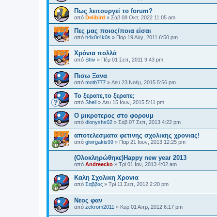
Πως λειτουργεί το forum?
από
Delibird
»
Σάβ 08 Οκτ, 2022 11:05 am
Πες μας ποιος/ποια είσαι
από
h4x0r4k0s
»
Παρ 19 Αύγ, 2011 6:50 pm
Χρόνια πολλά
από
Shiv
»
Πέμ 01 Σεπ, 2011 9:43 pm
Πισω Ξανα
από
motb777
»
Δευ 23 Νοέμ, 2015 5:56 pm
Το ξερατε,το ξερατε;
από
Shell
»
Δευ 15 Ιουν, 2015 5:11 pm
O μικροτερος στο φορουμ
από
dionyshs02
»
Σάβ 07 Σεπ, 2013 4:22 pm
αποτελεσματα φετινης σχολικης χρονιας!
από
giwrgakis99
»
Παρ 21 Ιουν, 2013 12:25 pm
(Ολοκληρώθηκε)Happy new year 2013
από
Andreecko
»
Τρί 01 Ιαν, 2013 4:02 am
Καλη Σχολικη Χρονια
από
Σαββας
»
Τρί 11 Σεπ, 2012 2:20 pm
Νεος φαν
από
zekrom2011
»
Κυρ 01 Απρ, 2012 6:17 pm