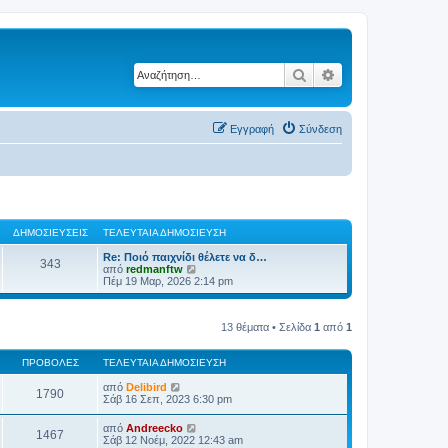
Αναζήτηση
Ειδική αναζήτηση
Εγγραφή
Σύνδεση
ΔΗΜΟΣΙΕΎΣΕΙΣ
ΤΕΛΕΥΤΑΊΑ ΔΗΜΟΣΊΕΥΣΗ
Re: Ποιό παιχνίδι θέλετε να δ…
343
Π
από
redmanftw
ρ
Πέμ 19 Μαρ, 2026 2:14 pm
ο
β
ο
13 θέματα • Σελίδα
1
από
1
λ
ή
τ
ΠΡΟΒΟΛΈΣ
ΤΕΛΕΥΤΑΊΑ ΔΗΜΟΣΊΕΥΣΗ
η
ς
από
Delibird
τ
1790
Σάβ 16 Σεπ, 2023 6:30 pm
ε
λ
ε
από
Andreecko
1467
υ
Σάβ 12 Νοέμ, 2022 12:43 am
τ