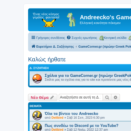
Andreecko's Game
Ελληνική κοινότητα πόκεμον
Γρήγορες συνδέσεις
Συχνές ερωτήσεις
Κεντρική σελίδα
Ευρετήριο Δ. Συζήτησης
GameCorner.gr (πρώην Greek Po
Kαλώς ήρθατε
Δ. ΣΥΖΉΤΗΣΗ
Σχόλια για το GameCorner.gr (πρώην GreekPo
Στείλτε μας τα σχόλια σας για το site και προτείνετε μας νέες 
Αναζήτηση
Ειδική
Νέο Θέμα
ΘΈΜΑΤΑ
Όλα τα βίντεο του Andreecko
από
Delibird
»
Σάβ 16 Σεπ, 2023 6:30 pm
Πως συνδέω το Discord με το YouTube?
από
Delibird
»
Σάβ 12 Νοέμ, 2022 12:37 am