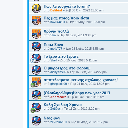
Πως λειτουργεί το forum?
από
Delibird
»
Σάβ 08 Οκτ, 2022 11:05 am
Πες μας ποιος/ποια είσαι
από
h4x0r4k0s
»
Παρ 19 Αύγ, 2011 6:50 pm
Χρόνια πολλά
από
Shiv
»
Πέμ 01 Σεπ, 2011 9:43 pm
Πισω Ξανα
από
motb777
»
Δευ 23 Νοέμ, 2015 5:56 pm
Το ξερατε,το ξερατε;
από
Shell
»
Δευ 15 Ιουν, 2015 5:11 pm
O μικροτερος στο φορουμ
από
dionyshs02
»
Σάβ 07 Σεπ, 2013 4:22 pm
αποτελεσματα φετινης σχολικης χρονιας!
από
giwrgakis99
»
Παρ 21 Ιουν, 2013 12:25 pm
(Ολοκληρώθηκε)Happy new year 2013
από
Andreecko
»
Τρί 01 Ιαν, 2013 4:02 am
Καλη Σχολικη Χρονια
από
Σαββας
»
Τρί 11 Σεπ, 2012 2:20 pm
Νεος φαν
από
zekrom2011
»
Κυρ 01 Απρ, 2012 6:17 pm