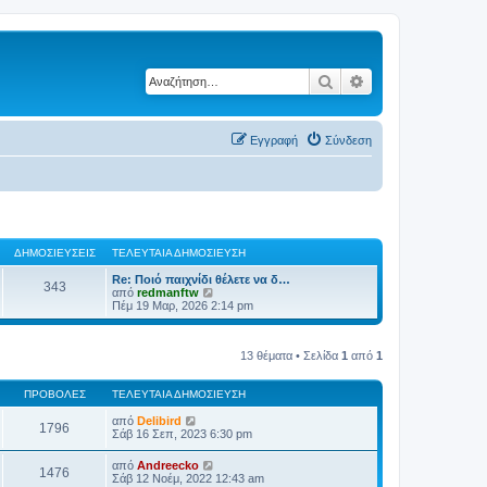
Αναζήτηση
Ειδική αναζήτηση
Εγγραφή
Σύνδεση
ΔΗΜΟΣΙΕΎΣΕΙΣ
ΤΕΛΕΥΤΑΊΑ ΔΗΜΟΣΊΕΥΣΗ
Re: Ποιό παιχνίδι θέλετε να δ…
343
Π
από
redmanftw
ρ
Πέμ 19 Μαρ, 2026 2:14 pm
ο
β
ο
13 θέματα • Σελίδα
1
από
1
λ
ή
τ
ΠΡΟΒΟΛΈΣ
ΤΕΛΕΥΤΑΊΑ ΔΗΜΟΣΊΕΥΣΗ
η
ς
από
Delibird
τ
1796
Σάβ 16 Σεπ, 2023 6:30 pm
ε
λ
ε
από
Andreecko
1476
υ
Σάβ 12 Νοέμ, 2022 12:43 am
τ