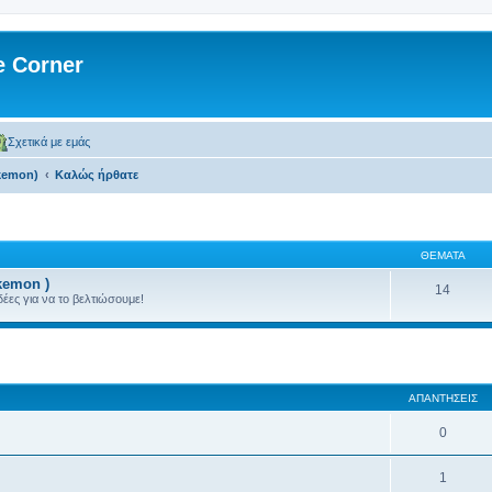
 Corner
Σχετικά με εμάς
kemon)
Kαλώς ήρθατε
ΘΈΜΑΤΑ
kemon )
14
ιδέες για να το βελτιώσουμε!
 αναζήτηση
ΑΠΑΝΤΉΣΕΙΣ
0
1