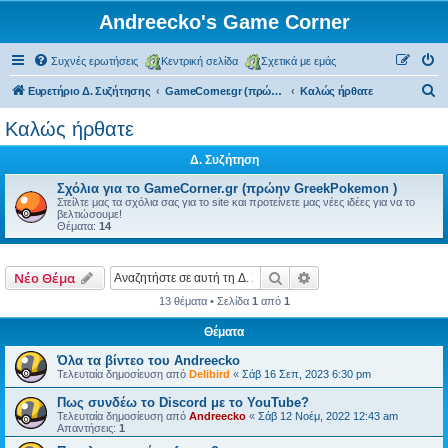
Andreecko's Game Corner
Συχνές ερωτήσεις
Κεντρική σελίδα
Σχετικά με εμάς
Α
Ευρετήριο Δ. Συζήτησης
GameCorner.gr (πρώην Greek Pokemon)
Kαλώς ήρθατε
ν
Kαλώς ήρθατε
α
Δ. Συζήτηση
ζ
ή
Σχόλια για το GameCorner.gr (πρώην GreekPokemon )
Στείλτε μας τα σχόλια σας για το site και προτείνετε μας νέες ιδέες για να το
τ
βελτιώσουμε!
Θέματα:
14
η
σ
Αναζήτηση
Ειδική αναζήτηση
Νέο Θέμα
η
13 θέματα • Σελίδα
1
από
1
Θέματα
Όλα τα βίντεο του Andreecko
Τελευταία δημοσίευση από
Delibird
«
Σάβ 16 Σεπ, 2023 6:30 pm
Πως συνδέω το Discord με το YouTube?
Τελευταία δημοσίευση από
Andreecko
«
Σάβ 12 Νοέμ, 2022 12:43 am
Απαντήσεις:
1