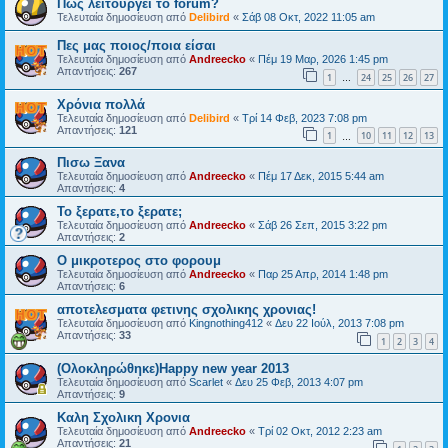
Πως λειτουργεί το forum?
Τελευταία δημοσίευση από
Delibird
«
Σάβ 08 Οκτ, 2022 11:05 am
Πες μας ποιος/ποια είσαι
Τελευταία δημοσίευση από
Andreecko
«
Πέμ 19 Μαρ, 2026 1:45 pm
Απαντήσεις:
267
1
24
25
26
27
…
Χρόνια πολλά
Τελευταία δημοσίευση από
Delibird
«
Τρί 14 Φεβ, 2023 7:08 pm
Απαντήσεις:
121
1
10
11
12
13
…
Πισω Ξανα
Τελευταία δημοσίευση από
Andreecko
«
Πέμ 17 Δεκ, 2015 5:44 am
Απαντήσεις:
4
Το ξερατε,το ξερατε;
Τελευταία δημοσίευση από
Andreecko
«
Σάβ 26 Σεπ, 2015 3:22 pm
Απαντήσεις:
2
O μικροτερος στο φορουμ
Τελευταία δημοσίευση από
Andreecko
«
Παρ 25 Απρ, 2014 1:48 pm
Απαντήσεις:
6
αποτελεσματα φετινης σχολικης χρονιας!
Τελευταία δημοσίευση από
Kingnothing412
«
Δευ 22 Ιούλ, 2013 7:08 pm
Απαντήσεις:
33
1
2
3
4
(Ολοκληρώθηκε)Happy new year 2013
Τελευταία δημοσίευση από
Scarlet
«
Δευ 25 Φεβ, 2013 4:07 pm
Απαντήσεις:
9
Καλη Σχολικη Χρονια
Τελευταία δημοσίευση από
Andreecko
«
Τρί 02 Οκτ, 2012 2:23 am
Απαντήσεις:
21