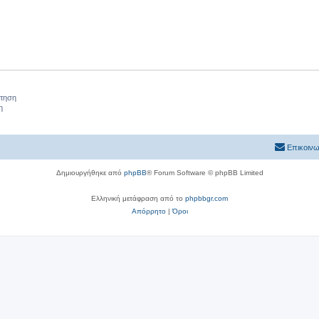
ήτηση
η
Επικοινω
Δημιουργήθηκε από
phpBB
® Forum Software © phpBB Limited
Ελληνική μετάφραση από το
phpbbgr.com
Απόρρητο
|
Όροι