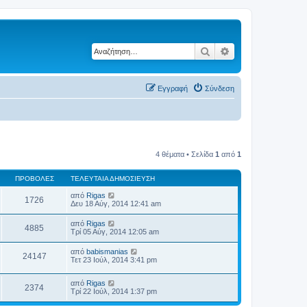
Αναζήτηση
Ειδική αναζήτηση
Εγγραφή
Σύνδεση
4 θέματα • Σελίδα
1
από
1
ΠΡΟΒΟΛΈΣ
ΤΕΛΕΥΤΑΊΑ ΔΗΜΟΣΊΕΥΣΗ
από
Rigas
1726
Δευ 18 Αύγ, 2014 12:41 am
από
Rigas
4885
Τρί 05 Αύγ, 2014 12:05 am
από
babismanias
24147
Τετ 23 Ιούλ, 2014 3:41 pm
από
Rigas
2374
Τρί 22 Ιούλ, 2014 1:37 pm