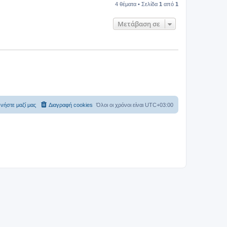
4 θέματα • Σελίδα
1
από
1
Μετάβαση σε
νήστε μαζί μας
Διαγραφή cookies
Όλοι οι χρόνοι είναι
UTC+03:00