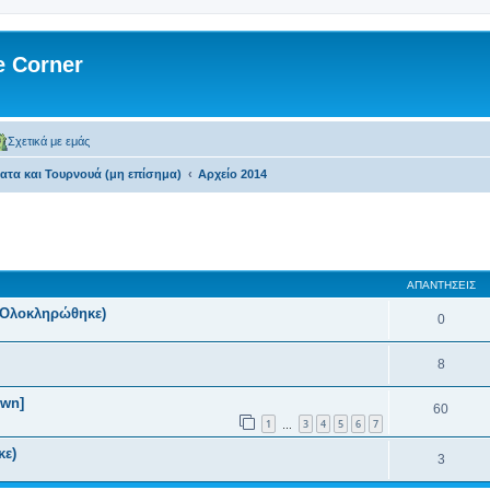
 Corner
Σχετικά με εμάς
τα και Τουρνουά (μη επίσημα)
Αρχείο 2014
 αναζήτηση
ΑΠΑΝΤΉΣΕΙΣ
 (Ολοκληρώθηκε)
0
8
wn]
60
1
3
4
5
6
7
…
κε)
3