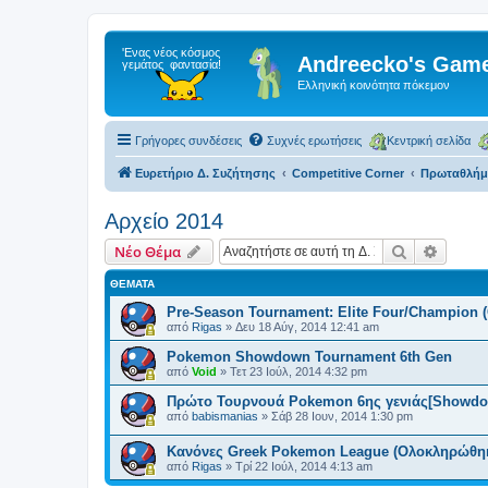
Andreecko's Game
Ελληνική κοινότητα πόκεμον
Γρήγορες συνδέσεις
Συχνές ερωτήσεις
Κεντρική σελίδα
Ευρετήριο Δ. Συζήτησης
Competitive Corner
Πρωταθλήμα
Αρχείο 2014
Αναζήτηση
Ειδική
Νέο Θέμα
ΘΈΜΑΤΑ
Pre-Season Tournament: Elite Four/Champion
από
Rigas
»
Δευ 18 Αύγ, 2014 12:41 am
Pokemon Showdown Tournament 6th Gen
από
Void
»
Τετ 23 Ιούλ, 2014 4:32 pm
Πρώτο Τουρνουά Pokemon 6ης γενιάς[Showdo
από
babismanias
»
Σάβ 28 Ιουν, 2014 1:30 pm
Κανόνες Greek Pokemon League (Ολοκληρώθη
από
Rigas
»
Τρί 22 Ιούλ, 2014 4:13 am