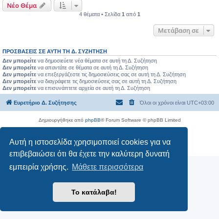
Νέο Θέμα
4 θέματα • Σελίδα
1
από
1
Μετάβαση σε
ΠΡΟΣΒΆΣΕΙΣ ΣΕ ΑΥΤΉ ΤΗ Δ. ΣΥΖΉΤΗΣΗ
Δεν μπορείτε
να δημοσιεύετε νέα θέματα σε αυτή τη Δ. Συζήτηση
Δεν μπορείτε
να απαντάτε σε θέματα σε αυτή τη Δ. Συζήτηση
Δεν μπορείτε
να επεξεργάζεστε τις δημοσιεύσεις σας σε αυτή τη Δ. Συζήτηση
Δεν μπορείτε
να διαγράφετε τις δημοσιεύσεις σας σε αυτή τη Δ. Συζήτηση
Δεν μπορείτε
να επισυνάπτετε αρχεία σε αυτή τη Δ. Συζήτηση
Ευρετήριο Δ. Συζήτησης
Όλοι οι χρόνοι είναι
UTC+03:00
Δημιουργήθηκε από
phpBB
® Forum Software © phpBB Limited
Ελληνική μετάφραση από το
phpbbgr.com
Αυτή η ιστοσελίδα χρησιμοποιεί cookies για να
Απόρρητο
|
Όροι
επιβεβαιώσει ότι θα έχετε την καλύτερη δυνατή
εμπειρία χρήσης.
Μάθετε περισσότερα
Το κατάλαβα!