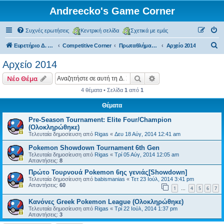
Andreecko's Game Corner
Συχνές ερωτήσεις
Κεντρική σελίδα
Σχετικά με εμάς
Α
Ευρετήριο Δ. Συζήτησης
Competitive Corner
Πρωταθλήματα και Τουρνουά (μη επίσημα)
Αρχείο 2014
ν
Αρχείο 2014
α
Αναζήτηση
Ειδική αναζήτηση
Νέο Θέμα
ζ
4 θέματα • Σελίδα
1
από
1
ή
Θέματα
τ
η
Pre-Season Tournament: Elite Four/Champion
(Ολοκληρώθηκε)
σ
Τελευταία δημοσίευση από
Rigas
«
Δευ 18 Αύγ, 2014 12:41 am
η
Pokemon Showdown Tournament 6th Gen
Τελευταία δημοσίευση από
Rigas
«
Τρί 05 Αύγ, 2014 12:05 am
Απαντήσεις:
8
Πρώτο Τουρνουά Pokemon 6ης γενιάς[Showdown]
Τελευταία δημοσίευση από
babismanias
«
Τετ 23 Ιούλ, 2014 3:41 pm
Απαντήσεις:
60
1
4
5
6
7
…
Κανόνες Greek Pokemon League (Ολοκληρώθηκε)
Τελευταία δημοσίευση από
Rigas
«
Τρί 22 Ιούλ, 2014 1:37 pm
Απαντήσεις:
3