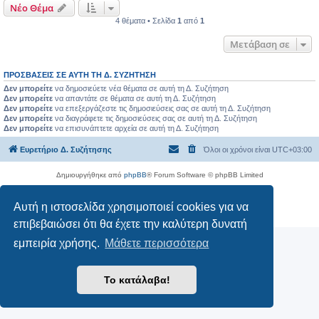
Νέο Θέμα
4 θέματα • Σελίδα
1
από
1
Μετάβαση σε
ΠΡΟΣΒΆΣΕΙΣ ΣΕ ΑΥΤΉ ΤΗ Δ. ΣΥΖΉΤΗΣΗ
Δεν μπορείτε
να δημοσιεύετε νέα θέματα σε αυτή τη Δ. Συζήτηση
Δεν μπορείτε
να απαντάτε σε θέματα σε αυτή τη Δ. Συζήτηση
Δεν μπορείτε
να επεξεργάζεστε τις δημοσιεύσεις σας σε αυτή τη Δ. Συζήτηση
Δεν μπορείτε
να διαγράφετε τις δημοσιεύσεις σας σε αυτή τη Δ. Συζήτηση
Δεν μπορείτε
να επισυνάπτετε αρχεία σε αυτή τη Δ. Συζήτηση
Ευρετήριο Δ. Συζήτησης
Όλοι οι χρόνοι είναι
UTC+03:00
Δημιουργήθηκε από
phpBB
® Forum Software © phpBB Limited
Ελληνική μετάφραση από το
phpbbgr.com
Αυτή η ιστοσελίδα χρησιμοποιεί cookies για να
Απόρρητο
|
Όροι
επιβεβαιώσει ότι θα έχετε την καλύτερη δυνατή
εμπειρία χρήσης.
Μάθετε περισσότερα
Το κατάλαβα!