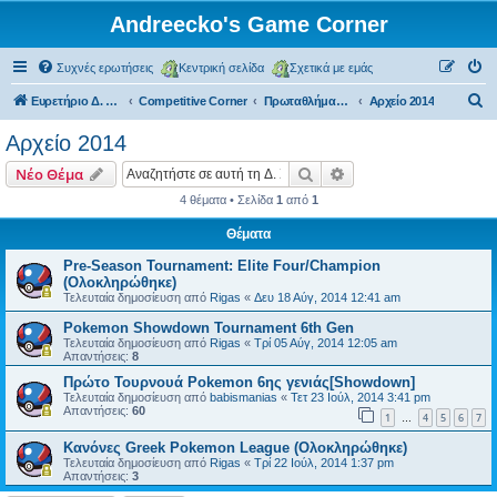
Andreecko's Game Corner
Συχνές ερωτήσεις
Κεντρική σελίδα
Σχετικά με εμάς
Α
Ευρετήριο Δ. Συζήτησης
Competitive Corner
Πρωταθλήματα και Τουρνουά (μη επίσημα)
Αρχείο 2014
ν
Αρχείο 2014
α
Αναζήτηση
Ειδική αναζήτηση
Νέο Θέμα
ζ
4 θέματα • Σελίδα
1
από
1
ή
Θέματα
τ
η
Pre-Season Tournament: Elite Four/Champion
(Ολοκληρώθηκε)
σ
Τελευταία δημοσίευση από
Rigas
«
Δευ 18 Αύγ, 2014 12:41 am
η
Pokemon Showdown Tournament 6th Gen
Τελευταία δημοσίευση από
Rigas
«
Τρί 05 Αύγ, 2014 12:05 am
Απαντήσεις:
8
Πρώτο Τουρνουά Pokemon 6ης γενιάς[Showdown]
Τελευταία δημοσίευση από
babismanias
«
Τετ 23 Ιούλ, 2014 3:41 pm
Απαντήσεις:
60
1
4
5
6
7
…
Κανόνες Greek Pokemon League (Ολοκληρώθηκε)
Τελευταία δημοσίευση από
Rigas
«
Τρί 22 Ιούλ, 2014 1:37 pm
Απαντήσεις:
3