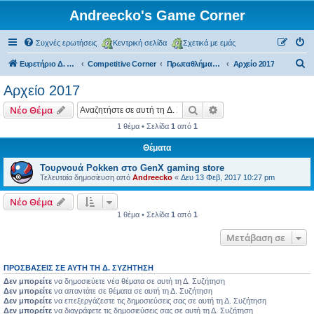
Andreecko's Game Corner
Συχνές ερωτήσεις
Κεντρική σελίδα
Σχετικά με εμάς
Α
Ευρετήριο Δ. Συζήτησης
Competitive Corner
Πρωταθλήματα και Τουρνουά (μη επίσημα)
Αρχείο 2017
ν
Αρχείο 2017
α
Αναζήτηση
Ειδική αναζήτηση
Νέο Θέμα
ζ
1 θέμα • Σελίδα
1
από
1
ή
Θέματα
τ
η
Τουρνουά Pokken στο GenX gaming store
Τελευταία δημοσίευση από
Andreecko
«
Δευ 13 Φεβ, 2017 10:27 pm
σ
η
Νέο Θέμα
1 θέμα • Σελίδα
1
από
1
Μετάβαση σε
ΠΡΟΣΒΆΣΕΙΣ ΣΕ ΑΥΤΉ ΤΗ Δ. ΣΥΖΉΤΗΣΗ
Δεν μπορείτε
να δημοσιεύετε νέα θέματα σε αυτή τη Δ. Συζήτηση
Δεν μπορείτε
να απαντάτε σε θέματα σε αυτή τη Δ. Συζήτηση
Δεν μπορείτε
να επεξεργάζεστε τις δημοσιεύσεις σας σε αυτή τη Δ. Συζήτηση
Δεν μπορείτε
να διαγράφετε τις δημοσιεύσεις σας σε αυτή τη Δ. Συζήτηση