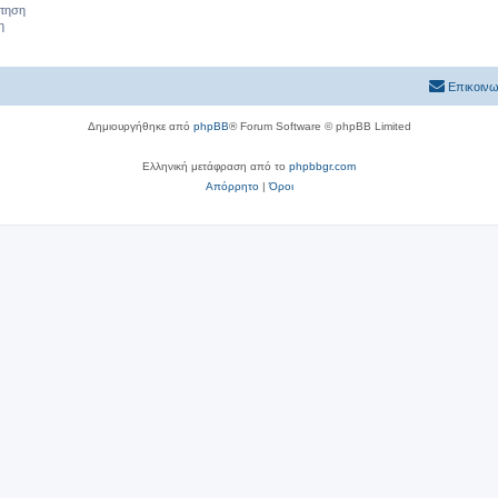
ήτηση
η
Επικοινω
Δημιουργήθηκε από
phpBB
® Forum Software © phpBB Limited
Ελληνική μετάφραση από το
phpbbgr.com
Απόρρητο
|
Όροι