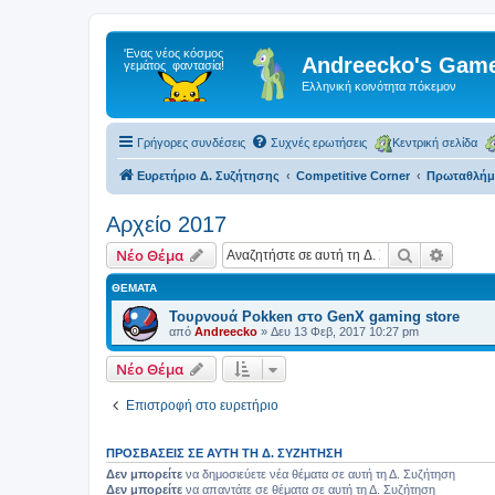
Andreecko's Game
Ελληνική κοινότητα πόκεμον
Γρήγορες συνδέσεις
Συχνές ερωτήσεις
Κεντρική σελίδα
Ευρετήριο Δ. Συζήτησης
Competitive Corner
Πρωταθλήμα
Αρχείο 2017
Αναζήτηση
Ειδική
Νέο Θέμα
ΘΈΜΑΤΑ
Τουρνουά Pokken στο GenX gaming store
από
Andreecko
»
Δευ 13 Φεβ, 2017 10:27 pm
Νέο Θέμα
Επιστροφή στο ευρετήριο
ΠΡΟΣΒΆΣΕΙΣ ΣΕ ΑΥΤΉ ΤΗ Δ. ΣΥΖΉΤΗΣΗ
Δεν μπορείτε
να δημοσιεύετε νέα θέματα σε αυτή τη Δ. Συζήτηση
Δεν μπορείτε
να απαντάτε σε θέματα σε αυτή τη Δ. Συζήτηση