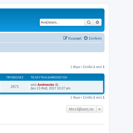
Αναζήτηση
Ειδική αναζήτηση
Εγγραφή
Σύνδεση
1 θέμα • Σελίδα
1
από
1
ΠΡΟΒΟΛΈΣ
ΤΕΛΕΥΤΑΊΑ ΔΗΜΟΣΊΕΥΣΗ
από
Andreecko
2671
Δευ 13 Φεβ, 2017 10:27 pm
1 θέμα • Σελίδα
1
από
1
Μετάβαση σε