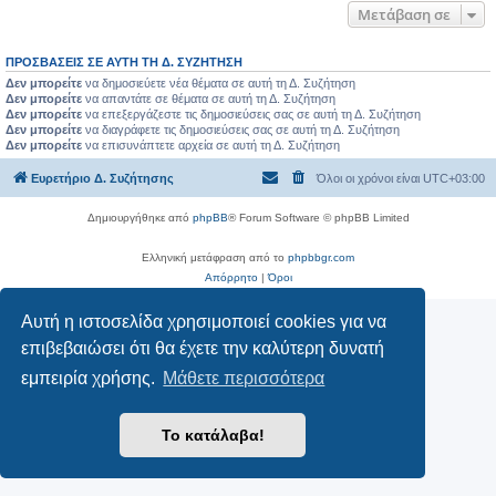
Μετάβαση σε
ΠΡΟΣΒΆΣΕΙΣ ΣΕ ΑΥΤΉ ΤΗ Δ. ΣΥΖΉΤΗΣΗ
Δεν μπορείτε
να δημοσιεύετε νέα θέματα σε αυτή τη Δ. Συζήτηση
Δεν μπορείτε
να απαντάτε σε θέματα σε αυτή τη Δ. Συζήτηση
Δεν μπορείτε
να επεξεργάζεστε τις δημοσιεύσεις σας σε αυτή τη Δ. Συζήτηση
Δεν μπορείτε
να διαγράφετε τις δημοσιεύσεις σας σε αυτή τη Δ. Συζήτηση
Δεν μπορείτε
να επισυνάπτετε αρχεία σε αυτή τη Δ. Συζήτηση
Ευρετήριο Δ. Συζήτησης
Όλοι οι χρόνοι είναι
UTC+03:00
Δημιουργήθηκε από
phpBB
® Forum Software © phpBB Limited
Ελληνική μετάφραση από το
phpbbgr.com
Απόρρητο
|
Όροι
Αυτή η ιστοσελίδα χρησιμοποιεί cookies για να
επιβεβαιώσει ότι θα έχετε την καλύτερη δυνατή
εμπειρία χρήσης.
Μάθετε περισσότερα
Το κατάλαβα!