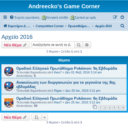
Andreecko's Game Corner
Συχνές ερωτήσεις
Κεντρική σελίδα
Σχετικά με εμάς
Α
Ευρετήριο Δ. Συζήτησης
Competitive Corner
Πρωταθλήματα και Τουρνουά (μη επίσημα)
Αρχείο 2016
ν
Αρχείο 2016
α
Αναζήτηση
Ειδική αναζήτηση
Νέο Θέμα
ζ
3 θέματα • Σελίδα
1
από
1
ή
Θέματα
τ
η
Ομαδικό Ελληνικό Πρωτάθλημα Pokémon: 9η Εβδομάδα
Τελευταία δημοσίευση από
theo7
«
Δευ 01 Φεβ, 2016 3:14 am
σ
Απαντήσεις:
6
η
Ανακοίνωση των διοργανωτών για τα γεγονότα της 8ης
εβδομάδας
Τελευταία δημοσίευση από
Rigas
«
Δευ 25 Ιαν, 2016 3:11 pm
Ομαδικό Ελληνικό Πρωτάθλημα Pokémon: 8η Εβδομάδα
Τελευταία δημοσίευση από
theo7
«
Δευ 25 Ιαν, 2016 3:12 am
Απαντήσεις:
50
1
2
3
4
5
6
Νέο Θέμα
3 θέματα • Σελίδα
1
από
1