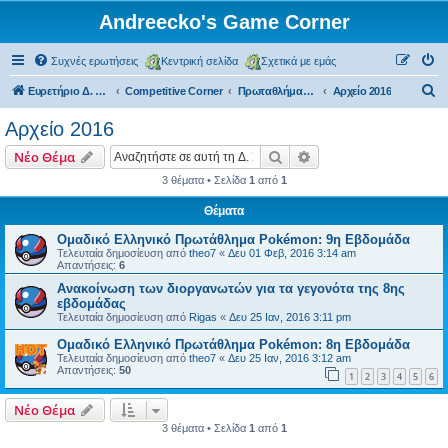
Andreecko's Game Corner
Συχνές ερωτήσεις
Κεντρική σελίδα
Σχετικά με εμάς
Α
Ευρετήριο Δ. Συζήτησης
Competitive Corner
Πρωταθλήματα και Τουρνουά (μη επίσημα)
Αρχείο 2016
ν
Αρχείο 2016
α
Αναζήτηση
Ειδική αναζήτηση
Νέο Θέμα
ζ
3 θέματα • Σελίδα
1
από
1
ή
Θέματα
τ
η
Ομαδικό Ελληνικό Πρωτάθλημα Pokémon: 9η Εβδομάδα
Τελευταία δημοσίευση από
theo7
«
Δευ 01 Φεβ, 2016 3:14 am
σ
Απαντήσεις:
6
η
Ανακοίνωση των διοργανωτών για τα γεγονότα της 8ης
εβδομάδας
Τελευταία δημοσίευση από
Rigas
«
Δευ 25 Ιαν, 2016 3:11 pm
Ομαδικό Ελληνικό Πρωτάθλημα Pokémon: 8η Εβδομάδα
Τελευταία δημοσίευση από
theo7
«
Δευ 25 Ιαν, 2016 3:12 am
Απαντήσεις:
50
1
2
3
4
5
6
Νέο Θέμα
3 θέματα • Σελίδα
1
από
1