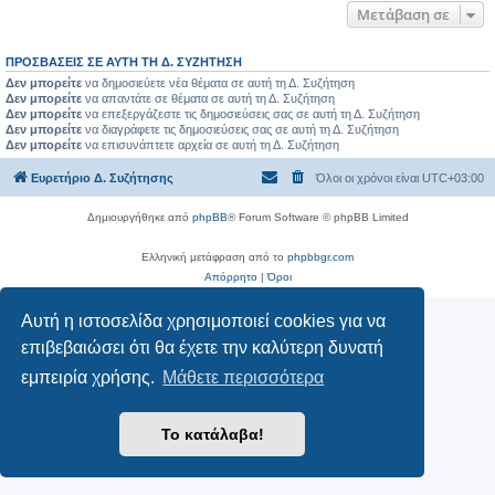
Μετάβαση σε
ΠΡΟΣΒΆΣΕΙΣ ΣΕ ΑΥΤΉ ΤΗ Δ. ΣΥΖΉΤΗΣΗ
Δεν μπορείτε
να δημοσιεύετε νέα θέματα σε αυτή τη Δ. Συζήτηση
Δεν μπορείτε
να απαντάτε σε θέματα σε αυτή τη Δ. Συζήτηση
Δεν μπορείτε
να επεξεργάζεστε τις δημοσιεύσεις σας σε αυτή τη Δ. Συζήτηση
Δεν μπορείτε
να διαγράφετε τις δημοσιεύσεις σας σε αυτή τη Δ. Συζήτηση
Δεν μπορείτε
να επισυνάπτετε αρχεία σε αυτή τη Δ. Συζήτηση
Ευρετήριο Δ. Συζήτησης
Όλοι οι χρόνοι είναι
UTC+03:00
Δημιουργήθηκε από
phpBB
® Forum Software © phpBB Limited
Ελληνική μετάφραση από το
phpbbgr.com
Απόρρητο
|
Όροι
Αυτή η ιστοσελίδα χρησιμοποιεί cookies για να
επιβεβαιώσει ότι θα έχετε την καλύτερη δυνατή
εμπειρία χρήσης.
Μάθετε περισσότερα
Το κατάλαβα!