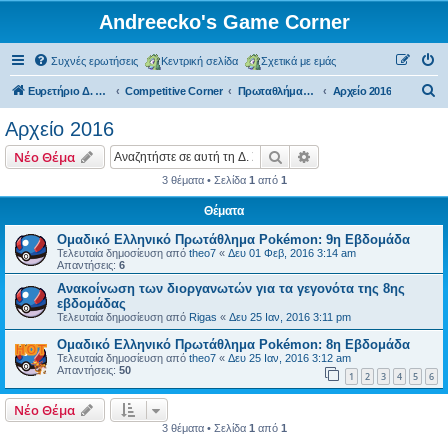
Andreecko's Game Corner
Συχνές ερωτήσεις
Κεντρική σελίδα
Σχετικά με εμάς
Α
Ευρετήριο Δ. Συζήτησης
Competitive Corner
Πρωταθλήματα και Τουρνουά (μη επίσημα)
Αρχείο 2016
ν
Αρχείο 2016
α
Αναζήτηση
Ειδική αναζήτηση
Νέο Θέμα
ζ
3 θέματα • Σελίδα
1
από
1
ή
Θέματα
τ
η
Ομαδικό Ελληνικό Πρωτάθλημα Pokémon: 9η Εβδομάδα
Τελευταία δημοσίευση από
theo7
«
Δευ 01 Φεβ, 2016 3:14 am
σ
Απαντήσεις:
6
η
Ανακοίνωση των διοργανωτών για τα γεγονότα της 8ης
εβδομάδας
Τελευταία δημοσίευση από
Rigas
«
Δευ 25 Ιαν, 2016 3:11 pm
Ομαδικό Ελληνικό Πρωτάθλημα Pokémon: 8η Εβδομάδα
Τελευταία δημοσίευση από
theo7
«
Δευ 25 Ιαν, 2016 3:12 am
Απαντήσεις:
50
1
2
3
4
5
6
Νέο Θέμα
3 θέματα • Σελίδα
1
από
1