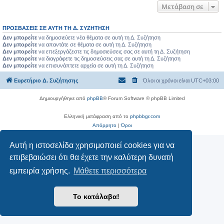
Μετάβαση σε
ΠΡΟΣΒΆΣΕΙΣ ΣΕ ΑΥΤΉ ΤΗ Δ. ΣΥΖΉΤΗΣΗ
Δεν μπορείτε
να δημοσιεύετε νέα θέματα σε αυτή τη Δ. Συζήτηση
Δεν μπορείτε
να απαντάτε σε θέματα σε αυτή τη Δ. Συζήτηση
Δεν μπορείτε
να επεξεργάζεστε τις δημοσιεύσεις σας σε αυτή τη Δ. Συζήτηση
Δεν μπορείτε
να διαγράφετε τις δημοσιεύσεις σας σε αυτή τη Δ. Συζήτηση
Δεν μπορείτε
να επισυνάπτετε αρχεία σε αυτή τη Δ. Συζήτηση
Ευρετήριο Δ. Συζήτησης
Όλοι οι χρόνοι είναι
UTC+03:00
Δημιουργήθηκε από
phpBB
® Forum Software © phpBB Limited
Ελληνική μετάφραση από το
phpbbgr.com
Απόρρητο
|
Όροι
Αυτή η ιστοσελίδα χρησιμοποιεί cookies για να
επιβεβαιώσει ότι θα έχετε την καλύτερη δυνατή
εμπειρία χρήσης.
Μάθετε περισσότερα
Το κατάλαβα!