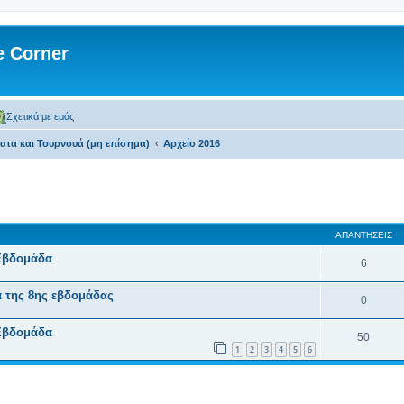
 Corner
Σχετικά με εμάς
τα και Τουρνουά (μη επίσημα)
Αρχείο 2016
 αναζήτηση
ΑΠΑΝΤΉΣΕΙΣ
Εβδομάδα
6
 της 8ης εβδομάδας
0
Εβδομάδα
50
1
2
3
4
5
6