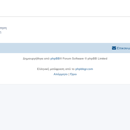
ήτηση
η
Επικοινω
Δημιουργήθηκε από
phpBB
® Forum Software © phpBB Limited
Ελληνική μετάφραση από το
phpbbgr.com
Απόρρητο
|
Όροι