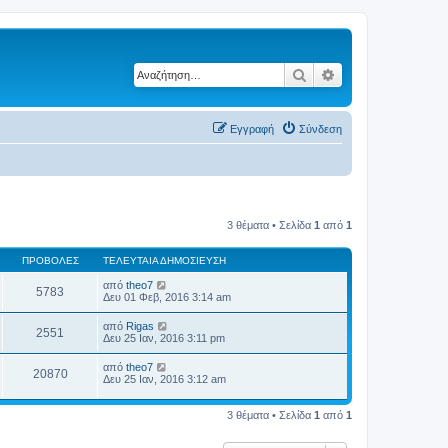
Αναζήτηση
Ειδική αναζήτηση
Εγγραφή
Σύνδεση
3 θέματα • Σελίδα
1
από
1
ΠΡΟΒΟΛΈΣ
ΤΕΛΕΥΤΑΊΑ ΔΗΜΟΣΊΕΥΣΗ
από
theo7
5783
Δευ 01 Φεβ, 2016 3:14 am
από
Rigas
2551
Δευ 25 Ιαν, 2016 3:11 pm
από
theo7
20870
Δευ 25 Ιαν, 2016 3:12 am
3 θέματα • Σελίδα
1
από
1