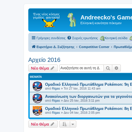
Andreecko's Game
Ελληνική κοινότητα πόκεμον
Γρήγορες συνδέσεις
Συχνές ερωτήσεις
Κεντρική σελίδα
Ευρετήριο Δ. Συζήτησης
Competitive Corner
Πρωταθλήμα
Αρχείο 2016
Αναζήτηση
Ειδική
Νέο Θέμα
ΘΈΜΑΤΑ
Ομαδικό Ελληνικό Πρωτάθλημα Pokémon: 9η 
από
Rigas
»
Τετ 27 Ιαν, 2016 11:43 am
Ανακοίνωση των διοργανωτών για τα γεγονότα
από
Rigas
»
Δευ 25 Ιαν, 2016 3:11 pm
Ομαδικό Ελληνικό Πρωτάθλημα Pokémon: 8η 
από
Rigas
»
Δευ 04 Ιαν, 2016 2:05 pm
Νέο Θέμα