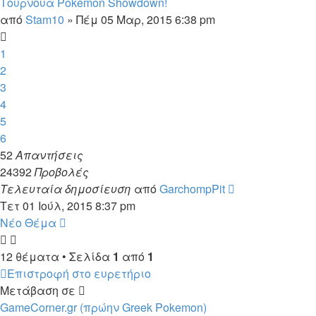
Τουρνουά Pokemon Showdown!
από
Stam10
»
Πέμ 05 Μαρ, 2015 6:38 pm
1
2
3
4
5
6
52
Απαντήσεις
24392
Προβολές
Τελευταία δημοσίευση
από
GarchompPit
Τετ 01 Ιούλ, 2015 8:37 pm
Νέο Θέμα
12 θέματα • Σελίδα
1
από
1
Επιστροφή στο ευρετήριο
Μετάβαση σε
GameCorner.gr (πρώην Greek Pokemon)