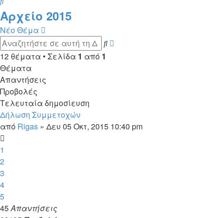
Αναζήτηση
Αρχείο 2015
Νέο Θέμα
Ειδική
Αναζήτηση
αναζήτηση
12 θέματα • Σελίδα
1
από
1
Θέματα
Απαντήσεις
Προβολές
Τελευταία δημοσίευση
Δήλωση Συμμετοχών
από
Rigas
»
Δευ 05 Οκτ, 2015 10:40 pm
1
2
3
4
5
45
Απαντήσεις