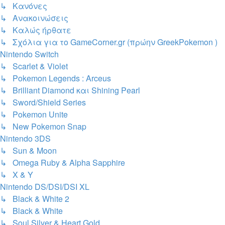
↳ Κανόνες
↳ Ανακοινώσεις
↳ Kαλώς ήρθατε
↳ Σχόλια για το GameCorner.gr (πρώην GreekPokemon )
Nintendo Switch
↳ Scarlet & Violet
↳ Pokemon Legends : Arceus
↳ Brilliant Diamond και Shining Pearl
↳ Sword/Shield Series
↳ Pokemon Unite
↳ New Pokemon Snap
Nintendo 3DS
↳ Sun & Moon
↳ Omega Ruby & Alpha Sapphire
↳ X & Y
Nintendo DS/DSI/DSI XL
↳ Black & White 2
↳ Black & White
↳ Soul Silver & Heart Gold