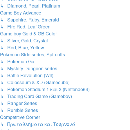
↳ Diamond, Pearl, Platinum
Game Boy Advance
↳ Sapphire, Ruby, Emerald
↳ Fire Red, Leaf Green
Game boy Gold & GB Color
↳ Silver, Gold, Crystal
↳ Red, Blue, Yellow
Pokemon Side series, Spin-offs
↳ Pokemon Go
↳ Mystery Dungeon series
↳ Battle Revolution (Wii)
↳ Colosseum & XD (Gamecube)
↳ Pokemon Stadium 1 και 2 (Nintendo64)
↳ Trading Card Game (Gameboy)
↳ Ranger Series
↳ Rumble Series
Competitive Corner
↳ Πρωταθλήματα και Τουρνουά