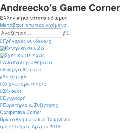
Andreecko's Game Corner
Ελληνική κοινότητα πόκεμον
Μετάβαση στο περιεχόμενο
Ειδική
Αναζήτηση
αναζήτηση
Γρήγορες συνδέσεις
Κεντρική σελίδα
Σχετικά με εμάς
Αναπάντητα θέματα
Ενεργά θέματα
Αναζήτηση
Συχνές ερωτήσεις
Σύνδεση
Εγγραφή
Ευρετήριο Δ. Συζήτησης
Competitive Corner
Πρωταθλήματα και Τουρνουά
(μη επίσημα)
Αρχείο 2015