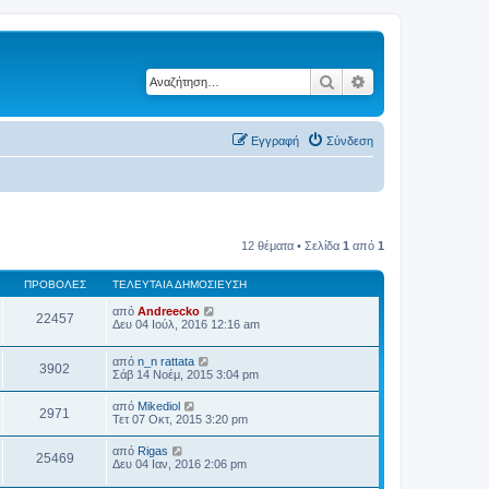
Αναζήτηση
Ειδική αναζήτηση
Εγγραφή
Σύνδεση
12 θέματα • Σελίδα
1
από
1
ΠΡΟΒΟΛΈΣ
ΤΕΛΕΥΤΑΊΑ ΔΗΜΟΣΊΕΥΣΗ
από
Andreecko
22457
Δευ 04 Ιούλ, 2016 12:16 am
από
n_n rattata
3902
Σάβ 14 Νοέμ, 2015 3:04 pm
από
Mikediol
2971
Τετ 07 Οκτ, 2015 3:20 pm
από
Rigas
25469
Δευ 04 Ιαν, 2016 2:06 pm