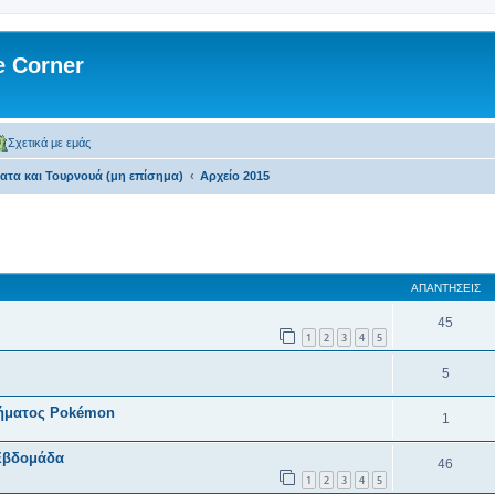
 Corner
Σχετικά με εμάς
τα και Τουρνουά (μη επίσημα)
Αρχείο 2015
 αναζήτηση
ΑΠΑΝΤΉΣΕΙΣ
45
1
2
3
4
5
5
λήματος Pokémon
1
Εβδομάδα
46
1
2
3
4
5