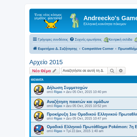
Andreecko's Game
Ελληνική κοινότητα πόκεμον
Γρήγορες συνδέσεις
Συχνές ερωτήσεις
Κεντρική σελίδα
Ευρετήριο Δ. Συζήτησης
Competitive Corner
Πρωταθλήμα
Αρχείο 2015
Αναζήτηση
Ειδική
Νέο Θέμα
ΘΈΜΑΤΑ
Δήλωση Συμμετοχών
από
Rigas
»
Δευ 05 Οκτ, 2015 10:40 pm
Αναζήτηση παικτών και ομάδων
από
Rigas
»
Δευ 05 Οκτ, 2015 10:52 pm
Προκήρυξη 1ου Ομαδικού Ελληνικού Πρωταθ
από
Rigas
»
Δευ 05 Οκτ, 2015 10:47 pm
Ομαδικό Ελληνικό Πρωτάθλημα Pokémon: 7η 
από
Rigas
»
Τρί 22 Δεκ, 2015 1:40 am