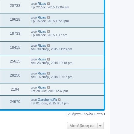
από
Rigas
20733
Τρί 22 Δεκ, 2015 12:04 am
από
Rigas
19628
Τρί 15 Δεκ, 2015 11:20 pm
από
Rigas
18733
Τρί 08 Δεκ, 2015 1:17 am
από
Rigas
18415
Δευ 30 Νοέμ, 2015 11:23 pm
από
Rigas
25615
Δευ 23 Νοέμ, 2015 10:18 pm
από
Rigas
28250
Δευ 16 Νοέμ, 2015 10:57 pm
από
Rigas
2104
Τετ 28 Οκτ, 2015 6:37 pm
από
GarchompPit
24670
Τετ 01 Ιούλ, 2015 8:37 pm
12 θέματα • Σελίδα
1
από
1
Μετάβαση σε