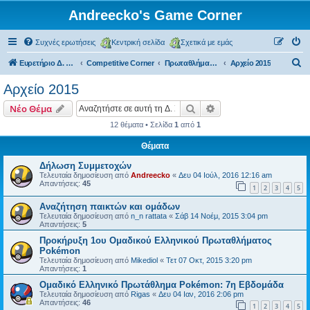
Andreecko's Game Corner
Συχνές ερωτήσεις
Κεντρική σελίδα
Σχετικά με εμάς
Α
Ευρετήριο Δ. Συζήτησης
Competitive Corner
Πρωταθλήματα και Τουρνουά (μη επίσημα)
Αρχείο 2015
ν
Αρχείο 2015
α
Αναζήτηση
Ειδική αναζήτηση
Νέο Θέμα
ζ
12 θέματα • Σελίδα
1
από
1
ή
Θέματα
τ
η
Δήλωση Συμμετοχών
Τελευταία δημοσίευση από
Andreecko
«
Δευ 04 Ιούλ, 2016 12:16 am
σ
Απαντήσεις:
45
1
2
3
4
5
η
Αναζήτηση παικτών και ομάδων
Τελευταία δημοσίευση από
n_n rattata
«
Σάβ 14 Νοέμ, 2015 3:04 pm
Απαντήσεις:
5
Προκήρυξη 1ου Ομαδικού Ελληνικού Πρωταθλήματος
Pokémon
Τελευταία δημοσίευση από
Mikediol
«
Τετ 07 Οκτ, 2015 3:20 pm
Απαντήσεις:
1
Ομαδικό Ελληνικό Πρωτάθλημα Pokémon: 7η Εβδομάδα
Τελευταία δημοσίευση από
Rigas
«
Δευ 04 Ιαν, 2016 2:06 pm
Απαντήσεις:
46
1
2
3
4
5